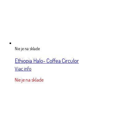
Nie je na sklade
Ethiopia Halo- Coffea Circulor
Viac info
Nie je na sklade