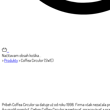
…
Načítavam obsah košíka…
>
Produkty
>
Coffea Circulor (SWE)
Príbeh Coffea Circulor sa datuje už od roku 1998. Firma však nezačala 
iba snažili pomôcť. Cieľom Coffea Circulor je pestovať, spracovávať a pr