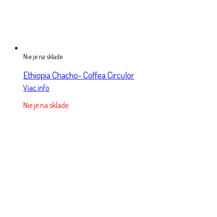
Nie je na sklade
Ethiopia Chacho- Coffea Circulor
Viac info
Nie je na sklade