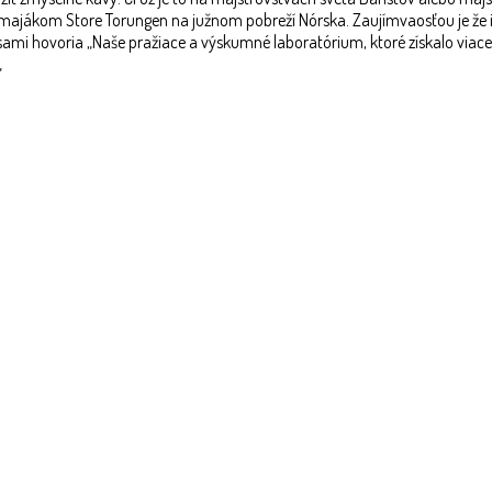
 s majákom Store Torungen na južnom pobreží Nórska. Zaujímvaosťou je že
sami hovoria „Naše pražiace a výskumné laboratórium, ktoré získalo viace
„