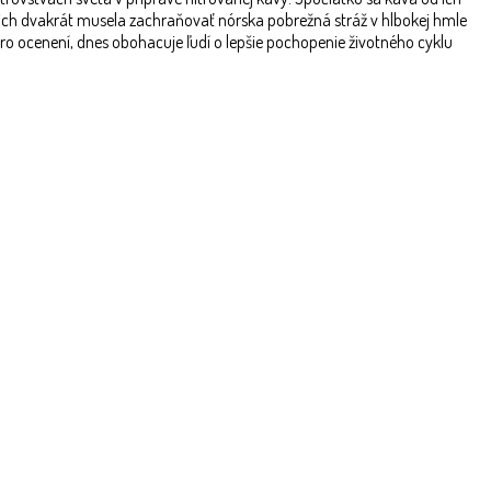
 ich dvakrát musela zachraňovať nórska pobrežná stráž v hlbokej hmle
ro ocenení, dnes obohacuje ľudí o lepšie pochopenie životného cyklu