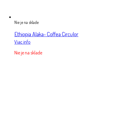
Nie je na sklade
Ethiopia Alaka- Coffea Circulor
Viac info
Nie je na sklade