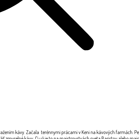
pražením kávy. Začala terénnymi prácami v Keni na kávových farmách. Pest
ažiť zmyselné kávy. Ci už je to na majstrovstvách sveta Baristov alebo majs