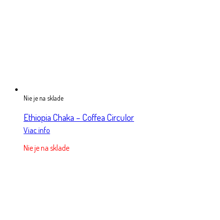
Nie je na sklade
Ethiopia Chaka – Coffea Circulor
Viac info
Nie je na sklade