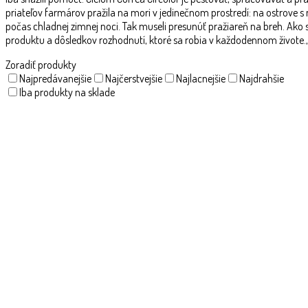
priateľov farmárov pražila na mori v jedinečnom prostredí: na ostrove
počas chladnej zimnej noci. Tak museli presunúť pražiareň na breh. Ako 
produktu a dôsledkov rozhodnutí, ktoré sa robia v každodennom živote.
Zoradiť produkty
Najpredávanejšie
Najčerstvejšie
Najlacnejšie
Najdrahšie
Iba produkty na sklade