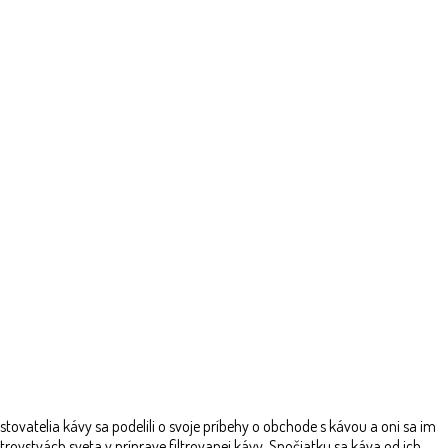
ovatelia kávy sa podelili o svoje príbehy o obchode s kávou a oni sa im
trovstvách sveta v príprave filtrovanej kávy. Spočiatku sa káva od ich