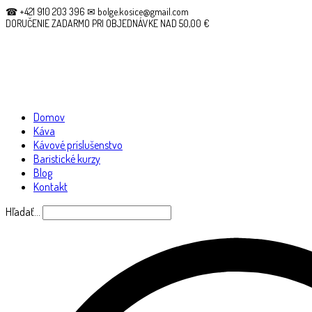
☎ +421 910 203 396 ✉ bolge.kosice@gmail.com
DORUČENIE ZADARMO PRI OBJEDNÁVKE NAD 50,00 €
Domov
Káva
Kávové príslušenstvo
Baristické kurzy
Blog
Kontakt
Hľadať…