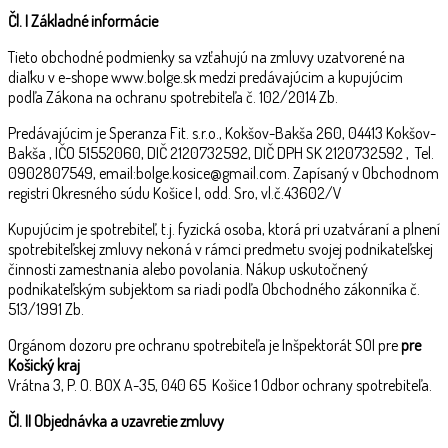
Čl. I Základné informácie
Tieto obchodné podmienky sa vzťahujú na zmluvy uzatvorené na
diaľku v e-shope www.bolge.sk medzi predávajúcim a kupujúcim
podľa Zákona na ochranu spotrebiteľa č. 102/2014 Zb.
Predávajúcim je Speranza Fit. s.r.o., Kokšov-Bakša 260, 04413 Kokšov-
Bakša , IČO 51552060, DIČ 2120732592, DIČ DPH SK 2120732592 , Tel.
0902807549, email:bolge.kosice@gmail.com. Zapísaný v Obchodnom
registri Okresného súdu Košice I, odd. Sro, vl.č.43602/V
Kupujúcim je spotrebiteľ, t.j. fyzická osoba, ktorá pri uzatváraní a plnení
spotrebiteľskej zmluvy nekoná v rámci predmetu svojej podnikateľskej
činnosti zamestnania alebo povolania. Nákup uskutočnený
podnikateľským subjektom sa riadi podľa Obchodného zákonníka č.
513/1991 Zb.
Orgánom dozoru pre ochranu spotrebiteľa je Inšpektorát SOI pre
pre
Košický kraj
Vrátna 3, P. O. BOX A-35, 040 65 Košice 1 Odbor ochrany spotrebiteľa.
Čl.
II
Objednávka a uzavretie zmluvy