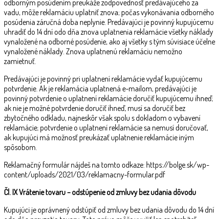
odborným posúdením preukáže zodpovednosť predávajúceho za
vadu, môže reklamáciu uplatniť znova; počas vykonávania odborného
posúdenia záručná doba neplynie. Predávajúci je povinný kupujúcemu
uhradiť do 14 dní odo dňa znova uplatnenia reklamácie všetky náklady
vynaložené na odborné posúdenie, ako aj všetky s tým súvisiace účelne
vynaložené náklady. Znova uplatnenú reklamáciu nemožno
zamietnuť.
Predávajúci je povinný pri uplatnení reklamácie vydať kupujúcemu
potvrdenie. Ak je reklamácia uplatnená e-mailom, predávajúci je
povinný potvrdenie o uplatnení reklamácie doručiť kupujúcemu ihneď;
ak nie je možné potvrdenie doručiť ihneď, musí sa doručiť bez
zbytočného odkladu, najneskôr však spolu s dokladom o vybavení
reklamácie; potvrdenie o uplatnení reklamácie sa nemusí doručovať,
ak kupujúci má možnosť preukázať uplatnenie reklamácie iným
spôsobom.
Reklamačný formulár nájdeš na tomto odkaze: https://bolge.sk/wp-
content/uploads/2021/03/reklamacny-formular.pdf
Čl.
IX Vrátenie tovaru – odstúpenie od zmluvy bez udania dôvodu
Kupujúci je oprávnený odstúpiť od zmluvy bez udania dôvodu do 14 dní