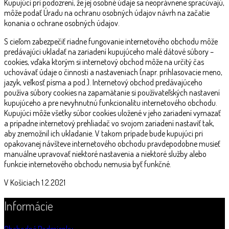
Kupujúci pri podozrení, že jej osobné údaje sa neoprávnene spracúvajú,
môže podať Úradu na ochranu osobných údajov návrh na začatie
konania o ochrane osobných údajov.
S cieľom zabezpečiť riadne fungovanie internetového obchodu môže
predávajúci ukladať na zariadení kupujúceho malé dátové súbory –
cookies, vďaka ktorým si internetový obchod môže na určitý čas
uchovávať údaje o činnosti a nastaveniach (napr. prihlasovacie meno,
jazyk, veľkosť písma a pod.). Internetový obchod predávajúceho
používa súbory cookies na zapamätanie si používateľských nastavení
kupujúceho a pre nevyhnutnú funkcionalitu internetového obchodu.
Kupujúci môže všetky súbor cookies uložené v jeho zariadení vymazať
a prípadne internetový prehliadač vo svojom zariadení nastaviť tak,
aby znemožnil ich ukladanie. V takom prípade bude kupujúci pri
opakovanej návšteve internetového obchodu pravdepodobne musieť
manuálne upravovať niektoré nastavenia a niektoré služby alebo
funkcie internetového obchodu nemusia byť funkčné.
V Košiciach 1.2.2021
Informácie
Obchodné Podmienky