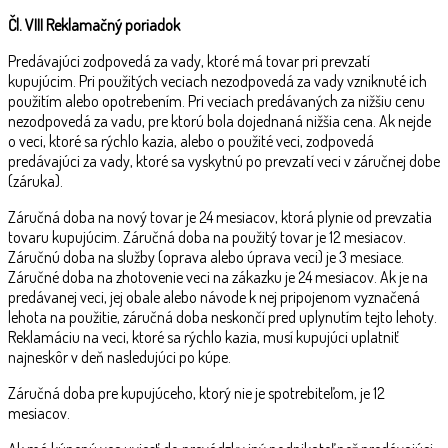
Čl.
VIII Reklamačný poriadok
Predávajúci zodpovedá za vady, ktoré má tovar pri prevzatí
kupujúcim. Pri použitých veciach nezodpovedá za vady vzniknuté ich
použitím alebo opotrebením. Pri veciach predávaných za nižšiu cenu
nezodpovedá za vadu, pre ktorú bola dojednaná nižšia cena. Ak nejde
o veci, ktoré sa rýchlo kazia, alebo o použité veci, zodpovedá
predávajúci za vady, ktoré sa vyskytnú po prevzatí veci v záručnej dobe
(záruka).
Záručná doba na nový tovar je 24 mesiacov, ktorá plynie od prevzatia
tovaru kupujúcim. Záručná doba na použitý tovar je 12 mesiacov.
Záručnú doba na služby (oprava alebo úprava veci) je 3 mesiace.
Záručné doba na zhotovenie veci na zákazku je 24 mesiacov. Ak je na
predávanej veci, jej obale alebo návode k nej pripojenom vyznačená
lehota na použitie, záručná doba neskončí pred uplynutím tejto lehoty.
Reklamáciu na veci, ktoré sa rýchlo kazia, musí kupujúci uplatniť
najneskôr v deň nasledujúci po kúpe.
Záručná doba pre kupujúceho, ktorý nie je spotrebiteľom, je 12
mesiacov.