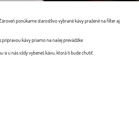
 Zároveň ponúkame starostlivo vybrané kávy pražené na filter aj
j s prípravou kávy priamo na našej prevádzke.
si u nás vždy vyberieš kávu, ktorá ti bude chutiť.