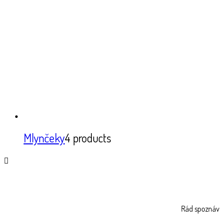
Mlynčeky
4 products
Rád spoznává