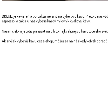
BØLGE. je kaviareň a portál zameraný na výberovú kávu. Preto u nás vždy
espresso, a tak si u nás vyberie každý milovník kvalitnej kávy.
Naším cieľom je totiž prinášať na trh tú najkvalitnejšiu kávu z celého sv
Ak si však vyberáš kávu cez e-shop, môžeš sa na nás kedykoľvek obrátiť.