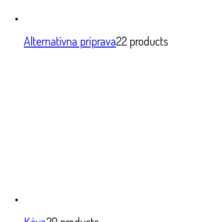
Alternatívna príprava
22 products
Káva
20 products