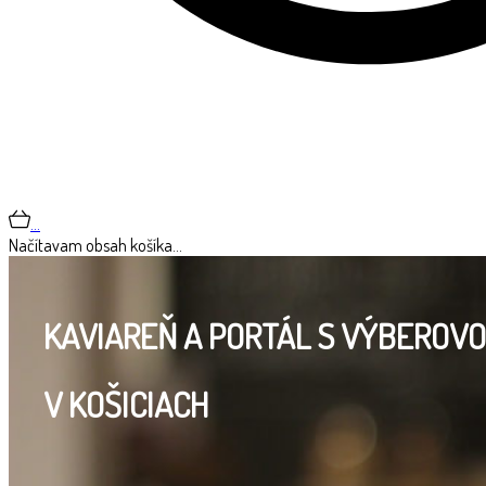
…
Načítavam obsah košíka…
KAVIAREŇ A PORTÁL S VÝBEROV
V KOŠICIACH