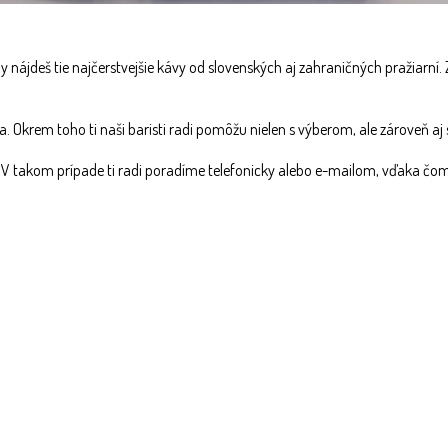
 nájdeš tie najčerstvejšie kávy od slovenských aj zahraničných pražiarní.
eta. Okrem toho ti naši baristi radi pomôžu nielen s výberom, ale zároveň a
 V takom prípade ti radi poradíme telefonicky alebo e-mailom, vďaka čomu 