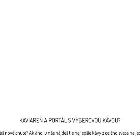
KAVIAREŇ A PORTÁL S VÝBEROVOU KÁVOU?
š nové chute? Ak áno, u nás nájdeš tie najlepšie kávy z celého sveta na j