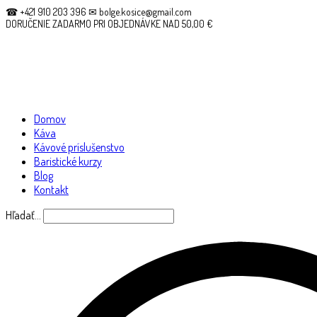
☎ +421 910 203 396 ✉ bolge.kosice@gmail.com
DORUČENIE ZADARMO PRI OBJEDNÁVKE NAD 50,00 €
Domov
Káva
Kávové príslušenstvo
Baristické kurzy
Blog
Kontakt
Hľadať…