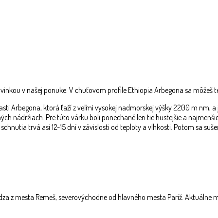
vinkou v našej ponuke. V chuťovom profile Ethiopia Arbegona sa môžeš teši
blasti Arbegona, ktorá ťaží z veľmi vysokej nadmorskej výšky 2200 m nm, 
ných nádržiach. Pre túto várku boli ponechané len tie hustejšie a najmenš
utia trvá asi 12-15 dní v závislosti od teploty a vlhkosti. Potom sa suše
dza z mesta Remeš, severovýchodne od hlavného mesta Paríž. Aktuálne maj