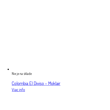
Nie je na sklade
Colombia El Diviso – Moklair
Viac info