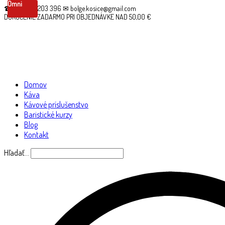
Omni
☎ +421 910 203 396 ✉ bolge.kosice@gmail.com
DORUČENIE ZADARMO PRI OBJEDNÁVKE NAD 50,00 €
Domov
Káva
Kávové príslušenstvo
Baristické kurzy
Blog
Kontakt
Hľadať…