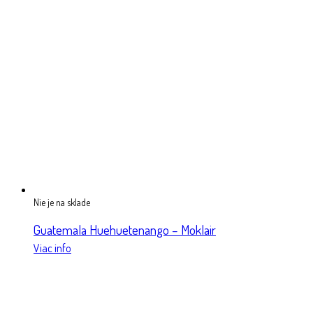
Nie je na sklade
Guatemala Huehuetenango – Moklair
Viac info