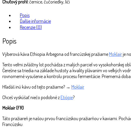
Chuťový profil:
černice, čučoriedky, liči
Popis
Ďalšie informácie
Recenzie (0)
Popis
Výberová káva Ethiopia Arbegona od francúzskej pražiarne
Moklair
je no
Tento veľmi zvláštny lot pochádza z malých parciel vo vysokohorskej o
Čerešne sa triedia na základe hustoty a kvality plávaním vo veľkých vod
rovnomerné vysušenie a kontrolu procesu fermentácie. Priemerná doba schn
Hľadáš inú kávu od tejto pražiarne? →
Moklair
Chceš vyskúšať niečo podobné z
Etiópie
?
Moklair (FR)
Táto pražiareň je našou prvou francúzskou pražiarňou v kaviarni. Pochá
Francúzsku.