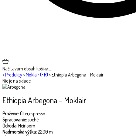
…
Načítavam obsah košíka…
>
Produkty
>
Moklair (FR)
>
Ethiopia Arbegona – Moklair
Nie je na sklade
Ethiopia Arbegona – Moklair
Praženie:
filter,espresso
Spracovanie:
suché
Odroda:
Heirloom
Nadmorská výška:
2200 m