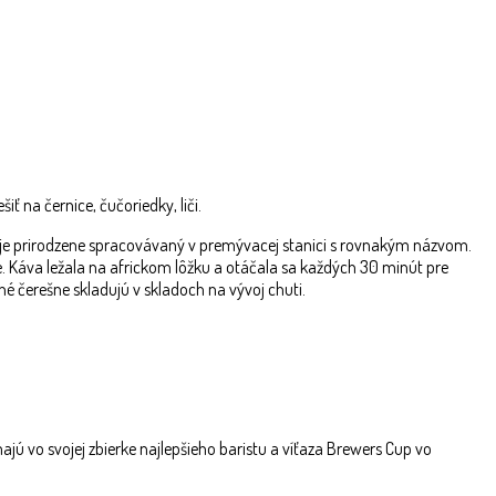
ť na černice, čučoriedky, liči.
a je prirodzene spracovávaný v premývacej stanici s rovnakým názvom.
ie. Káva ležala na africkom lôžku a otáčala sa každých 30 minút pre
né čerešne skladujú v skladoch na vývoj chuti.
ú vo svojej zbierke najlepšieho baristu a víťaza Brewers Cup vo