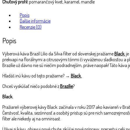
Chuťový profil:
pomarančový kvet, karamel, mandle
Popis
Ďalšie informácie
Recenzie (0)
Popis
Výberová káva Brazil Lilio da Silva filter od slovenskej pražiarne
Black.
je
prekvapí na florálnymi a citrusovými tónmi či vyváženou sladkosťou a 
Brazílie už dávno nie sú niečím podradnejším, práve naopak! Táto káva
Hľadáš inú kávu od tejto pražiarne? →
Black.
Chceš vyskúšať niečo podobné z
Brazílie
?
Black.
Pražiareň výberovej kávy Black. začínala v roku 2017 ako kaviareň v Br
Čerstvosť, kvalita, sezónnosť a osobitý prístup sú pre nich samozrejmosťou
filter ale niekedy aj na omniroast.
Užívaj si kávu, objavuj nové chute, skúšaj nové prípravy, precestuj cel