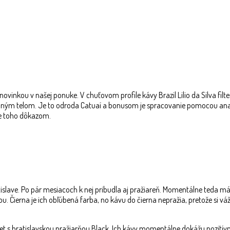
 novinkou v našej ponuke. V chuťovom profile kávy Brazil Lilio da Silva f
plným telom. Je to odroda Catuaí a bonusom je spracovanie pomocou anaeró
 je toho dôkazom.
atislave. Po pár mesiacoch k nej pribudla aj pražiareň. Momentálne teda
. Čierna je ich obľúbená farba, no kávu do čierna nepražia, pretože si váži
ý svet s bratislavskou pražiarňou Black. Ich kávy momentálne dokážu pozi