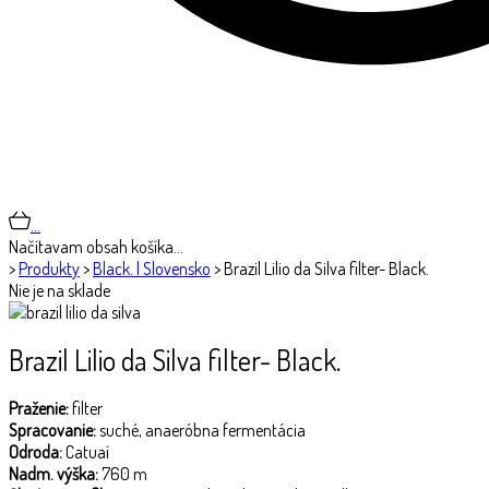
…
Načítavam obsah košíka…
>
Produkty
>
Black. | Slovensko
>
Brazil Lilio da Silva filter- Black.
Nie je na sklade
Brazil Lilio da Silva filter- Black.
Praženie:
filter
Spracovanie:
suché, anaeróbna fermentácia
Odroda:
Catuaí
Nadm. výška:
760 m