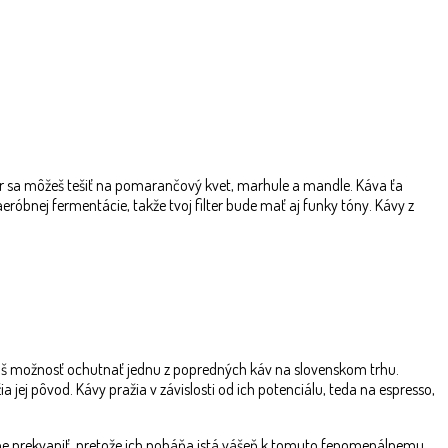
ilter sa môžeš tešiť na pomarančový kvet, marhule a mandle. Káva ťa
bnej fermentácie, takže tvoj filter bude mať aj funky tóny. Kávy z
 máš možnosť ochutnať jednu z popredných káv na slovenskom trhu.
a jej pôvod. Kávy pražia v závislosti od ich potenciálu, teda na espresso,
tívne prekvapiť, pretože ich poháňa istá vášeň k tomuto fenomenálnemu