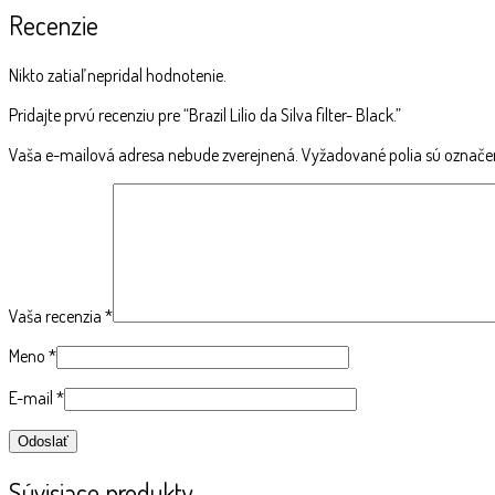
Recenzie
Nikto zatiaľ nepridal hodnotenie.
Pridajte prvú recenziu pre “Brazil Lilio da Silva filter- Black.”
Vaša e-mailová adresa nebude zverejnená.
Vyžadované polia sú označ
Vaša recenzia
*
Meno
*
E-mail
*
Súvisiace produkty