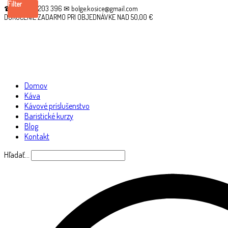
Filter
☎ +421 910 203 396 ✉ bolge.kosice@gmail.com
DORUČENIE ZADARMO PRI OBJEDNÁVKE NAD 50,00 €
Domov
Káva
Kávové príslušenstvo
Baristické kurzy
Blog
Kontakt
Hľadať…