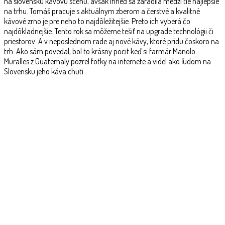
na slovenskú kávovú scénu, avšak ihneď sa zaradila medzi tie najlepšie
na trhu. Tomáš pracuje s aktuálnym zberom a čerstvé a kvalitné
kávové zrno je pre neho to najdôležitejšie. Preto ich vyberá čo
najdôkladnejšie. Tento rok sa môžeme tešiť na upgrade technológii či
priestorov. A v neposlednom rade aj nové kávy, ktoré prídu čoskoro na
trh. Ako sám povedal, bol to krásny pocit keď si farmár Manolo
Muralles z Guatemaly pozrel fotky na internete a videl ako ľudom na
Slovensku jeho káva chutí.