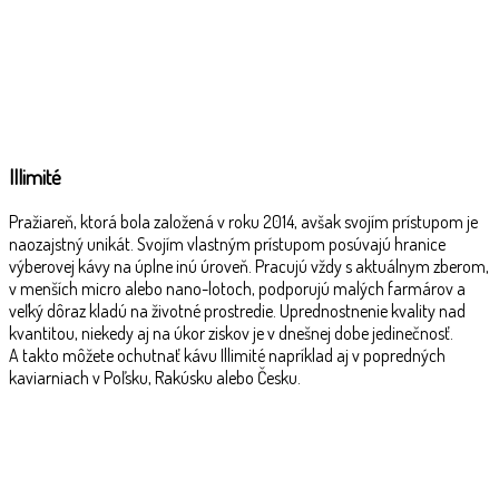
Illimité
Pražiareň, ktorá bola založená v roku 2014, avšak svojím prístupom je
naozajstný unikát. Svojím vlastným prístupom posúvajú hranice
výberovej kávy na úplne inú úroveň. Pracujú vždy s aktuálnym zberom,
v menších micro alebo nano-lotoch, podporujú malých farmárov a
veľký dôraz kladú na životné prostredie. Uprednostnenie kvality nad
kvantitou, niekedy aj na úkor ziskov je v dnešnej dobe jedinečnosť.
A takto môžete ochutnať kávu Illimité napríklad aj v popredných
kaviarniach v Poľsku, Rakúsku alebo Česku.