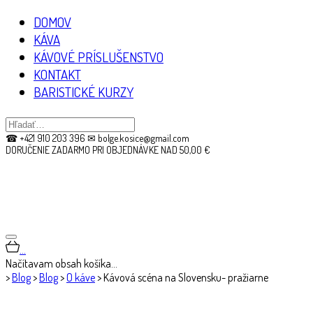
DOMOV
KÁVA
KÁVOVÉ PRÍSLUŠENSTVO
KONTAKT
BARISTICKÉ KURZY
☎ +421 910 203 396 ✉ bolge.kosice@gmail.com
DORUČENIE ZADARMO PRI OBJEDNÁVKE NAD 50,00 €
…
Načítavam obsah košíka…
>
Blog
>
Blog
>
O káve
>
Kávová scéna na Slovensku- pražiarne