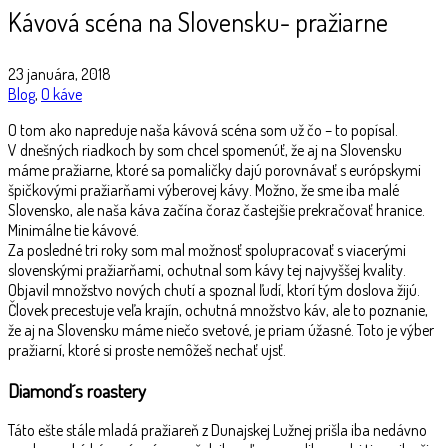
Kávová scéna na Slovensku- pražiarne
23 januára, 2018
Blog
,
O káve
O tom ako napreduje naša kávová scéna som už čo – to popísal.
V dnešných riadkoch by som chcel spomenúť, že aj na Slovensku
máme pražiarne, ktoré sa pomaličky dajú porovnávať s európskymi
špičkovými pražiarňami výberovej kávy. Možno, že sme iba malé
Slovensko, ale naša káva začína čoraz častejšie prekračovať hranice.
Minimálne tie kávové.
Za posledné tri roky som mal možnosť spolupracovať s viacerými
slovenskými pražiarňami, ochutnal som kávy tej najvyššej kvality.
Objavil množstvo nových chutí a spoznal ľudí, ktorí tým doslova žijú.
Človek precestuje veľa krajín, ochutná množstvo káv, ale to poznanie,
že aj na Slovensku máme niečo svetové, je priam úžasné. Toto je výber
pražiarní, ktoré si proste nemôžeš nechať ujsť.
Diamond´s roastery
Táto ešte stále mladá pražiareň z Dunajskej Lužnej prišla iba nedávno