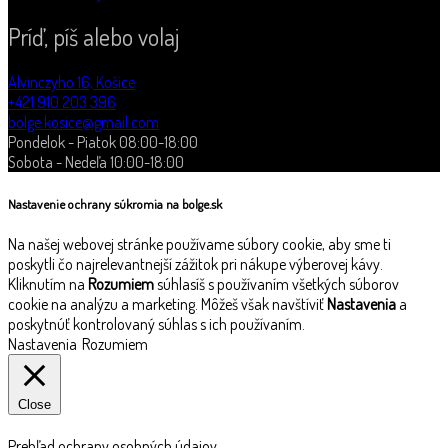
Príď, píš alebo volaj
Alvinczyho 16, Košice
+421 910 203 396
bolge.kosice@gmail.com
Pondelok - Piatok 08:00-18:00
Sobota - Nedeľa 10:00-18:00
Nastavenie ochrany súkromia na bolge.sk
Na našej webovej stránke používame súbory cookie, aby sme ti
poskytli čo najrelevantnejší zážitok pri nákupe výberovej kávy.
Kliknutím na
Rozumiem
súhlasíš s používaním všetkých súborov
cookie na analýzu a marketing. Môžeš však navštíviť
Nastavenia
a
poskytnúť kontrolovaný súhlas s ich používaním.
Nastavenia
Rozumiem
Close
Prehľad ochrany osobných údajov