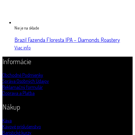
Nie je na sklade
Brazil Fazenda Floresta IPA – Diamonds Roastery
Viac info
Informácie
Obchodné Podmienky
Správa Osobných Údajov
Reklamačný formulár
Doprava a Platba
Nákup
Káva
Kávové príslušenstvo
Baristické kurzy