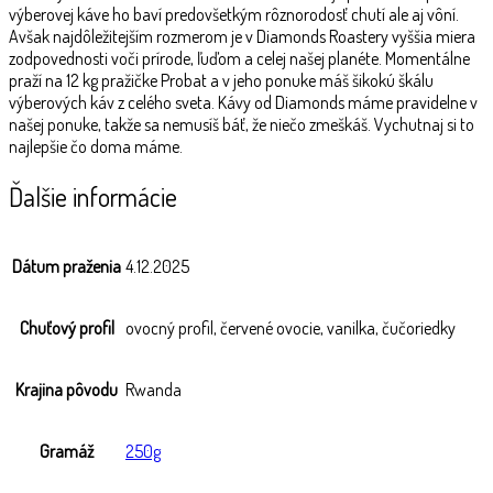
výberovej káve ho baví predovšetkým rôznorodosť chutí ale aj vôní.
Avšak najdôležitejším rozmerom je v Diamonds Roastery vyššia miera
zodpovednosti voči prírode, ľuďom a celej našej planéte. Momentálne
praží na 12 kg pražičke Probat a v jeho ponuke máš šikokú škálu
výberových káv z celého sveta. Kávy od Diamonds máme pravidelne v
našej ponuke, takže sa nemusíš báť, že niečo zmeškáš. Vychutnaj si to
najlepšie čo doma máme.
Ďalšie informácie
Dátum praženia
4.12.2025
Chuťový profil
ovocný profil, červené ovocie, vanilka, čučoriedky
Krajina pôvodu
Rwanda
Gramáž
250g