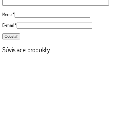
Meno
*
E-mail
*
Súvisiace produkty