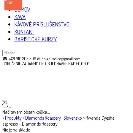
Filter
DOMOV
KÁVA
KÁVOVÉ PRÍSLUŠENSTVO
KONTAKT
BARISTICKÉ KURZY
☎ +421 910 203 396 ✉ bolge.kosice@gmail.com
DORUČENIE ZADARMO PRI OBJEDNÁVKE NAD 50,00 €
…
Načítavam obsah košíka…
>
Produkty
>
Diamonds Roastery | Slovensko
>
Rwanda Cyesha
espresso – Diamonds Roastery
Nie je na sklade