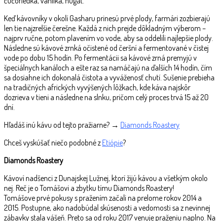
čučoriedka, vanilka, nugát.
Keď kávovníky v okolí Gasharu prinesú prvé plody, farmári zozbierajú
len tie najzrelšie čerešne. Každá z nich prejde dôkladným výberom –
najprv ručne, potom plavením vo vode, aby sa oddelili najlepšie plody.
Následne sú kávové zrnká očistené od čeršní a fermentované v čistej
vode po dobu 15 hodín. Po fermentácii sa kávové zrná premyjú v
špeciálnych kanáloch a ešte raz sa namáčajú na ďalších 14 hodín, čím
sa dosiahne ich dokonalá čistota a vyváženosť chutí. Sušenie prebieha
na tradičných afrických vyvýšených lôžkach, kde káva najskôr
dozrieva v tieni a následne na slnku, pričom celý proces trvá 15 až 20
dní.
Hľadáš inú kávu od tejto pražiarne? →
Diamonds Roastery
Chceš vyskúšať niečo podobné z
Etiópie
?
Diamonds Roastery
Kávoví nadšenci z Dunajskej Lužnej, ktorí žijú kávou a všetkým okolo
nej. Reč je o Tomášovi a zbytku tímu Diamonds Roastery!
Tomášove prvé pokusy s pražením začali na prelome rokov 2014 a
2015. Postupne, ako nadobúdal skúsenosti a vedomosti sa z nevinnej
zábavky stala vášeň. Preto sa od roku 2017 venuje praženiu naplno. Na