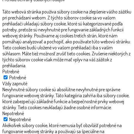
Táto webová stránka používa súbory cookie na zlepšenie vášho zážitku
pri prechádzaní webom. Z týchto súborov cookie sa vo vašom
prehliadači ukladajú súbory cookie, ktoré sú kategorizované podľa
potreby, pretože sú nevyhnutné pre fungovanie základných funkcií
webovej stránky. Používame aj cookies tretích strán, ktoré nám
pomáhajú analyzovať a pochopiť, ako používate túto webovú stránku.
Tieto cookies budú uložené vo vašom prehliadači iba s vaším
súhlasom. Máte tiež možnosť zrušiť tieto cookies. Zrušenie niektorých z
týchto súborov cookie však môže mať vplyv na váš zážitok z
prehliadania.
Potrebné
Potrebné
Vždy zapnuté
Nevyhnutné súbory cookie sú absolútne nevyhnutné pre správne
fungovanie webovej stránky. Táto kategória zahŕňa iba súbory cookie,
ktoré zabezpečujú základné funkcie a bezpečnostné prvky webovej
stránky. Tieto cookies neukladajú žiadne osobné informácie.
Nepotrebné
Nepotrebné
Akékoľvek súbory cookie, ktoré nemusia byť obzvlášť potrebné na
fungovanie webovej stránky a používajú sa špeciálne na