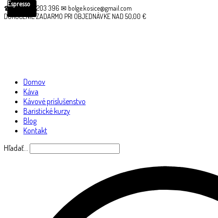
Espresso
☎ +421 910 203 396 ✉ bolge.kosice@gmail.com
DORUČENIE ZADARMO PRI OBJEDNÁVKE NAD 50,00 €
Domov
Káva
Kávové príslušenstvo
Baristické kurzy
Blog
Kontakt
Hľadať…