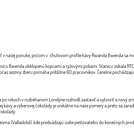
äť v našej ponuke, pričom v chuťovom profile kávy Rwanda Bwenda sa môžeš
u Bwenda obklopenú kopcami a ryžovými poliami. Stanicu získala RTC (R
m počas sezóny zberu pomáha približne 60 pracovníkov. Čerešne pochádzaj
a po rokoch v rozbehanom Londýne rozhodli zastaviť a vytvoriť si nový zmys
ej kávy a výberovej čokolády je unikátne na naše pomery a preto sa zaradi
čokolády.
esma (Valladolid), kde predvádzajú úsilie pestovateľov do konečných produ