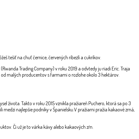
 tešiť na chuť černice, červených ríbezlí a cukríkov.
wanda Trading Company) v roku 2019 a odvtedy ju riadi Eric. Traja
ú od malých producentov s farmami o rozlohe okolo 3 hektárov.
el života. Takto v roku 2015 vznikla pražiareň Puchero, ktorá sa po 3
li medzi najlepšie podniky v Španielsku.
V pražiarni pražia kakaové zrná,
ktov. Či už je to várka kávy alebo kakaových zŕn.