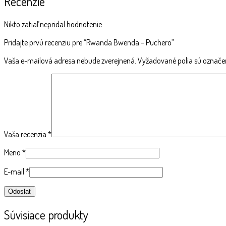
Recenzie
Nikto zatiaľ nepridal hodnotenie.
Pridajte prvú recenziu pre “Rwanda Bwenda – Puchero”
Vaša e-mailová adresa nebude zverejnená.
Vyžadované polia sú označ
Vaša recenzia
*
Meno
*
E-mail
*
Súvisiace produkty