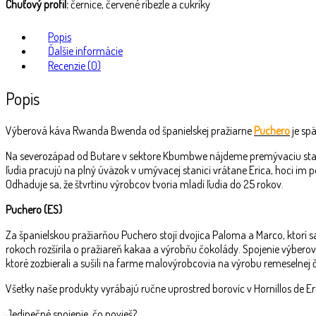
Chuťový profil:
černice, červené ríbezle a cukríky
Popis
Ďalšie informácie
Recenzie (0)
Popis
Výberová káva Rwanda Bwenda od španielskej pražiarne
Puchero
je sp
Na severozápad od Butare v sektore Kbumbwe nájdeme premývaciu stanic
ľudia pracujú na plný úväzok v umývacej stanici vrátane Erica, hoci i
Odhaduje sa, že štvrtinu výrobcov tvoria mladí ľudia do 25 rokov.
Puchero (ES)
Za španielskou pražiarňou Puchero stojí dvojica Paloma a Marco, ktorí s
rokoch rozšírila o pražiareň kakaa a výrobňu čokolády. Spojenie výberov
ktoré zozbierali a sušili na farme malovýrobcovia na výrobu remeselnej 
Všetky naše produkty vyrábajú ručne uprostred borovíc v Hornillos de Er
Jedinečné spojenie, čo povieš?