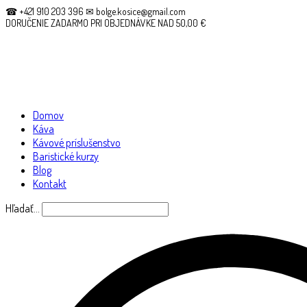
☎ +421 910 203 396 ✉ bolge.kosice@gmail.com
DORUČENIE ZADARMO PRI OBJEDNÁVKE NAD 50,00 €
Domov
Káva
Kávové príslušenstvo
Baristické kurzy
Blog
Kontakt
Hľadať…