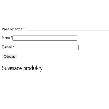
Vaša recenzia
*
Meno
*
E-mail
*
Súvisiace produkty