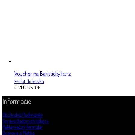
Voucher na Baristický kurz
Pridať do košíka
€
120.00
s DPH
Informácie
Obchodné Podmienky
Správa Osobných Údajov
Reklamačný formulár
Doprava a Platba