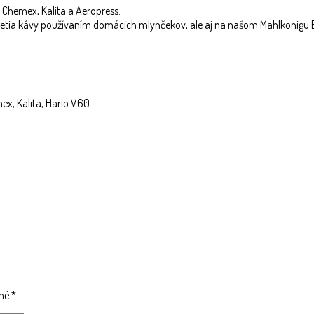
Chemex, Kalita a Aeropress.
etia kávy používaním domácich mlynčekov, ale aj na našom Mahlkonigu 
ex, Kalita, Hario V60
ené
*