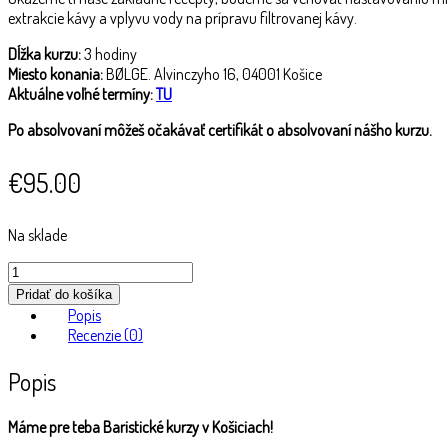
extrakcie kávy a vplyvu vody na prípravu filtrovanej kávy.
Dĺžka kurzu:
3 hodiny
Miesto konania:
BØLGE. Alvinczyho 16, 04001 Košice
Aktuálne voľné termíny:
TU
Po absolvovaní môžeš očakávať certi
fikát o absolvovaní nášho kurzu.
€
95.00
Na sklade
množstvo
Voucher
Pridať do košíka
na
Popis
Kurz
Recenzie (0)
Prípravy
Filtrovanej
Popis
kávy
Máme pre teba Baristické kurzy v Košiciach!