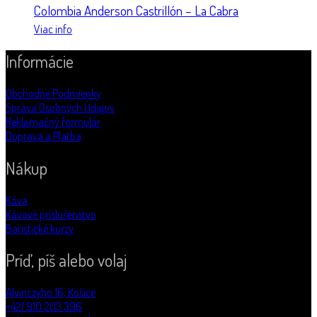
Colombia Anderson Castrillón – La Cabra
Viac info
Informácie
Obchodné Podmienky
Správa Osobných Údajov
Reklamačný formulár
Doprava a Platba
Nákup
Káva
Kávové príslušenstvo
Baristické kurzy
Príď, píš alebo volaj
Alvinczyho 16, Košice
+421 910 203 396