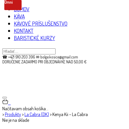
Omni
DOMOV
KÁVA
KÁVOVÉ PRÍSLUŠENSTVO
KONTAKT
BARISTICKÉ KURZY
☎ +421 910 203 396 ✉ bolge.kosice@gmail.com
DORUČENIE ZADARMO PRI OBJEDNÁVKE NAD 50,00 €
…
Načítavam obsah košíka…
>
Produkty
>
La Cabra (DK)
>
Kenya Kii – La Cabra
Nie je na sklade