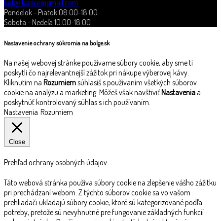
bolge.kosice@gmail.com
Pondelok - Piatok 08:00-18:00
Sobota - Nedeľa 10:00-18:00
Nastavenie ochrany súkromia na bolge.sk
Na našej webovej stránke používame súbory cookie, aby sme ti
poskytli čo najrelevantnejší zážitok pri nákupe výberovej kávy.
Kliknutím na
Rozumiem
súhlasíš s používaním všetkých súborov
cookie na analýzu a marketing. Môžeš však navštíviť
Nastavenia
a
poskytnúť kontrolovaný súhlas s ich používaním.
Nastavenia
Rozumiem
Close
Prehľad ochrany osobných údajov
Táto webová stránka používa súbory cookie na zlepšenie vášho zážitku
pri prechádzaní webom. Z týchto súborov cookie sa vo vašom
prehliadači ukladajú súbory cookie, ktoré sú kategorizované podľa
potreby, pretože sú nevyhnutné pre fungovanie základných funkcií