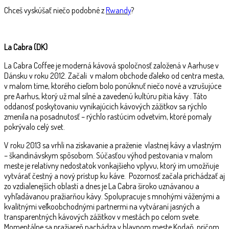
Chceš vyskúšať niečo podobné z
Rwandy
?
La Cabra (DK)
La Cabra Coffee je moderná kávová spoločnosť založená v Aarhuse v
Dánsku v roku 2012. Začali v malom obchode ďaleko od centra mesta,
v malom tíme, ktorého cieľom bolo ponúknuť niečo nové a vzrušujúce
pre Aarhus, ktorý už mal silné a zavedenú kultúru pitia kávy . Táto
oddanosť poskytovaniu vynikajúcich kávových zážitkov sa rýchlo
zmenila na posadnutosť – rýchlo rastúcim odvetvím, ktoré pomaly
pokrývalo celý svet.
V roku 2013 sa vrhli na získavanie a praženie vlastnej kávy a vlastným
– škandinávskym spôsobom. Súčasťou výhod pestovania v malom
meste je relatívny nedostatok vonkajšieho vplyvu, ktorý im umožňuje
vytvárať čestný a nový prístup ku káve. Pozornosť začala prichádzať aj
zo vzdialenejších oblastí a dnes je La Cabra široko uznávanou a
vyhľadávanou pražiarňou kávy. Spolupracuje s mnohými váženými a
kvalitnými veľkoobchodnými partnermi na vytváraní jasných a
transparentných kávových zážitkov v mestách po celom svete.
Momentálne sa pražiareň nachádza v hlavnom meste Kodaň, pričom