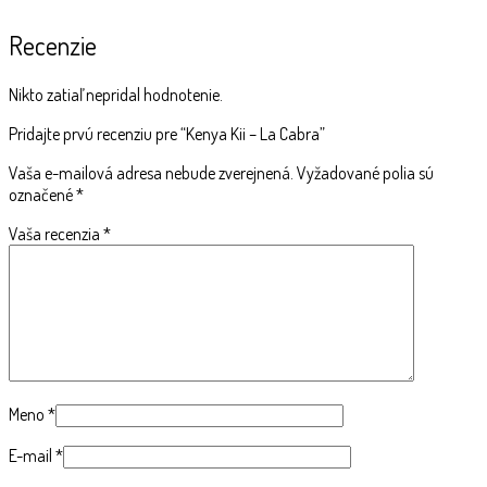
Recenzie
Nikto zatiaľ nepridal hodnotenie.
Pridajte prvú recenziu pre “Kenya Kii – La Cabra”
Vaša e-mailová adresa nebude zverejnená.
Vyžadované polia sú
označené
*
Vaša recenzia
*
Meno
*
E-mail
*