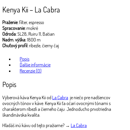
Kenya Kii – La Cabra
Praženie:
filter, espresso
Spracovanie:
mokré
Odroda:
SL28, Ruiru 11, Batian
Nadm. výška:
1800 m
Chuťový profil:
ríbezle, čierny čaj
Popis
Ďalšie informácie
Recenzie (0)
Popis
Výberová káva Kenya Kii od
La Cabra
je niečo pre nadšencov
ovocných tónov v káve. Kenya Kii ťa očarí ovocnými tónami s
charakterom ríbezlí a čierneho čaju. Jednoducho prvotriedna
škandinávska kvalita.
Hľadáš inú kávu od tejto pražiarne? →
La Cabra