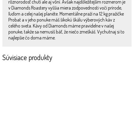
rôznorodosť chutí ale aj vôní. Avšak najdôležitejším rozmerom je
v Diamonds Roastery vyššia miera zodpovednosti voči prírode,
ľuďom a celej našej planéte. Momentálne praží na 12 kg pražičke
Probat a v jeho ponuke máš šikokú škálu výberových káv z
celého sveta. Kávy od Diamonds máme pravidelne v našej
ponuke, takže sa nemusíš báť, že niečo zmeškáš. Vychutnaj si to
najlepšie čo doma máme.
Súvisiace produkty