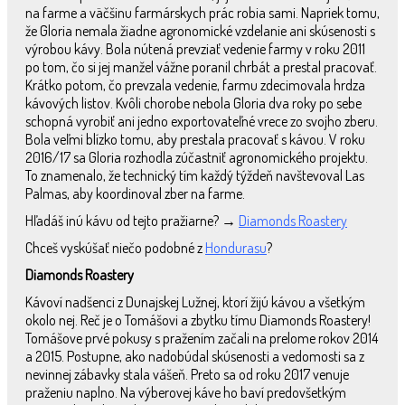
na farme a väčšinu farmárskych prác robia sami. Napriek tomu,
že Gloria nemala žiadne agronomické vzdelanie ani skúsenosti s
výrobou kávy. Bola nútená prevziať vedenie farmy v roku 2011
po tom, čo si jej manžel vážne poranil chrbát a prestal pracovať.
Krátko potom, čo prevzala vedenie, farmu zdecimovala hrdza
kávových listov. Kvôli chorobe nebola Gloria dva roky po sebe
schopná vyrobiť ani jedno exportovateľné vrece zo svojho zberu.
Bola veľmi blízko tomu, aby prestala pracovať s kávou. V roku
2016/17 sa Gloria rozhodla zúčastniť agronomického projektu.
To znamenalo, že technický tím každý týždeň navštevoval Las
Palmas, aby koordinoval zber na farme.
Hľadáš inú kávu od tejto pražiarne? →
Diamonds Roastery
Chceš vyskúšať niečo podobné z
Hondurasu
?
Diamonds Roastery
Kávoví nadšenci z Dunajskej Lužnej, ktorí žijú kávou a všetkým
okolo nej. Reč je o Tomášovi a zbytku tímu Diamonds Roastery!
Tomášove prvé pokusy s pražením začali na prelome rokov 2014
a 2015. Postupne, ako nadobúdal skúsenosti a vedomosti sa z
nevinnej zábavky stala vášeň. Preto sa od roku 2017 venuje
praženiu naplno. Na výberovej káve ho baví predovšetkým