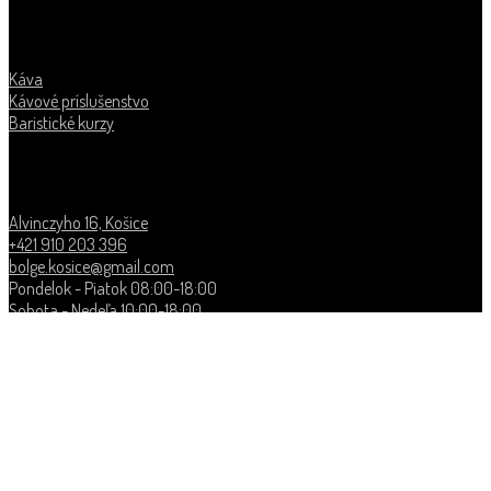
Nákup
Káva
Kávové príslušenstvo
Baristické kurzy
Príď, píš alebo volaj
Alvinczyho 16, Košice
+421 910 203 396
bolge.kosice@gmail.com
Pondelok - Piatok 08:00-18:00
Sobota - Nedeľa 10:00-18:00
Nastavenie ochrany súkromia na bolge.sk
Na našej webovej stránke používame súbory cookie, aby sme ti
poskytli čo najrelevantnejší zážitok pri nákupe výberovej kávy.
Kliknutím na
Rozumiem
súhlasíš s používaním všetkých súborov
cookie na analýzu a marketing. Môžeš však navštíviť
Nastavenia
a
poskytnúť kontrolovaný súhlas s ich používaním.