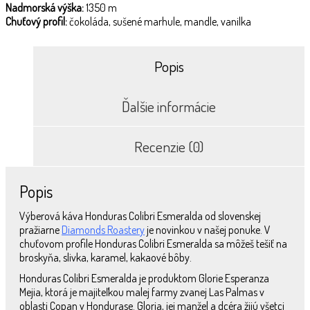
Nadmorská výška:
1350 m
Chuťový profil:
čokoláda, sušené marhule, mandle, vanilka
Popis
Ďalšie informácie
Recenzie (0)
Popis
Výberová káva Honduras Colibri Esmeralda od slovenskej
pražiarne
Diamonds Roastery
je novinkou v našej ponuke. V
chuťovom profile Honduras Colibri Esmeralda sa môžeš tešiť na
broskyňa, slivka, karamel, kakaové bôby.
Honduras Colibri Esmeralda je produktom Glorie Esperanza
Mejia, ktorá je majiteľkou malej farmy zvanej Las Palmas v
oblasti Copan v Hondurase. Gloria, jej manžel a dcéra žijú všetci