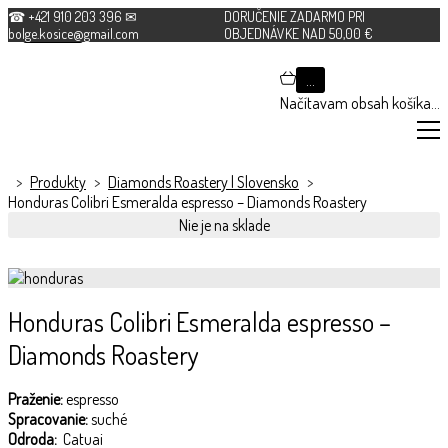
Espresso
☎ +421 910 203 396 ✉
DORUČENIE ZADARMO PRI
bolge.kosice@gmail.com
OBJEDNÁVKE NAD 50,00 €
…
Načítavam obsah košíka…
>
Produkty
>
Diamonds Roastery | Slovensko
>
Honduras Colibri Esmeralda espresso – Diamonds Roastery
Nie je na sklade
Honduras Colibri Esmeralda espresso –
Diamonds Roastery
Praženie:
espresso
Spracovanie:
suché
Odroda:
Catuai