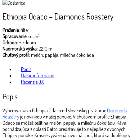
Ethiopia Odaco – Diamonds Roastery
Praženie:
filter
Spracovanie:
suché
Odroda:
Heirloom
Nadmorská výška:
2210 m
Chuťový profil:
melón, papája, mliečna čokoláda
Popis
Ďalšie informácie
Recenzie (0)
Popis
Výberová káva Ethiopia Odaco od slovenskej pražiarne
Diamonds
Roastery
je novinkou v našej ponuke. V chuťovom profile Ethiopia
Odaco sa môžeš tešiť na melón, papáju a mliečnu čokoládu. Káva
pochádzajúca z oblasti Gatto predstavuje to najlepšie z ovocných
Etiópií v ponuke. Krásne vyvážená, ovocná chuť, ktorá sa doplňuje s