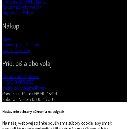
Správa Osobných Údajov
Reklamačný formulár
Doprava a Platba
Nákup
Káva
Kávové príslušenstvo
Baristické kurzy
Príď, píš alebo volaj
Alvinczyho 16, Košice
+421 910 203 396
bolge.kosice@gmail.com
Pondelok - Piatok 08:00-18:00
Sobota - Nedeľa 10:00-18:00
Nastavenie ochrany súkromia na bolge.sk
Na našej webovej stránke používame súbory cookie, aby sme ti
poskytli čo najrelevantnejší zážitok pri nákupe výberovej kávy.