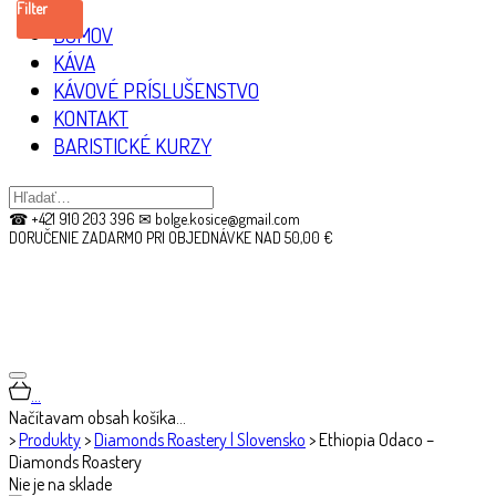
Filter
DOMOV
KÁVA
KÁVOVÉ PRÍSLUŠENSTVO
KONTAKT
BARISTICKÉ KURZY
☎ +421 910 203 396 ✉ bolge.kosice@gmail.com
DORUČENIE ZADARMO PRI OBJEDNÁVKE NAD 50,00 €
…
Načítavam obsah košíka…
>
Produkty
>
Diamonds Roastery | Slovensko
>
Ethiopia Odaco –
Diamonds Roastery
Nie je na sklade