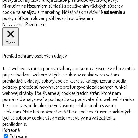
Kliknutím na
Rozumiem
súhlasíš s používaním všetkých súborov
cookie na analýzu a marketing. Môžeš však navštíviť
Nastavenia
a
poskytnúť kontrolovaný súhlas s ich používaním.
Nastavenia
Rozumiem
Close
Prehľad ochrany osobných údajov
Táto webová stránka používa súbory cookie na zlepšenie vášho zážitku
pri prechádzaní webom. Z týchto súborov cookie sa vo vašom
prehliadači ukladajú súbory cookie, ktoré sú kategorizované podľa
potreby, pretože sú nevyhnutné pre fungovanie základných funkcií
webovej stránky. Používame aj cookies tretích strán, ktoré nám
pomáhajú analyzovať a pochopiť, ako používate túto webovú stránku.
Tieto cookies budú uložené vo vašom prehliadači iba s vaším
súhlasom. Máte tiež možnosť zrušiť tieto cookies. Zrušenie niektorých z
týchto súborov cookie však môže mať vplyv na váš zážitok z
prehliadania.
Potrebné
Potrebné