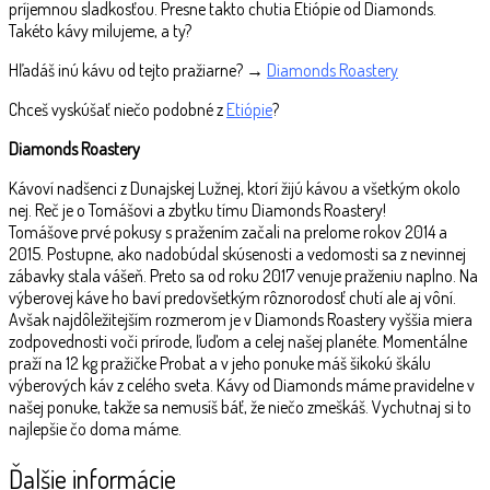
príjemnou sladkosťou. Presne takto chutia Etiópie od Diamonds.
Takéto kávy milujeme, a ty?
Hľadáš inú kávu od tejto pražiarne? →
Diamonds Roastery
Chceš vyskúšať niečo podobné z
Etiópie
?
Diamonds Roastery
Kávoví nadšenci z Dunajskej Lužnej, ktorí žijú kávou a všetkým okolo
nej. Reč je o Tomášovi a zbytku tímu Diamonds Roastery!
Tomášove prvé pokusy s pražením začali na prelome rokov 2014 a
2015. Postupne, ako nadobúdal skúsenosti a vedomosti sa z nevinnej
zábavky stala vášeň. Preto sa od roku 2017 venuje praženiu naplno. Na
výberovej káve ho baví predovšetkým rôznorodosť chutí ale aj vôní.
Avšak najdôležitejším rozmerom je v Diamonds Roastery vyššia miera
zodpovednosti voči prírode, ľuďom a celej našej planéte. Momentálne
praží na 12 kg pražičke Probat a v jeho ponuke máš šikokú škálu
výberových káv z celého sveta. Kávy od Diamonds máme pravidelne v
našej ponuke, takže sa nemusíš báť, že niečo zmeškáš. Vychutnaj si to
najlepšie čo doma máme.
Ďalšie informácie