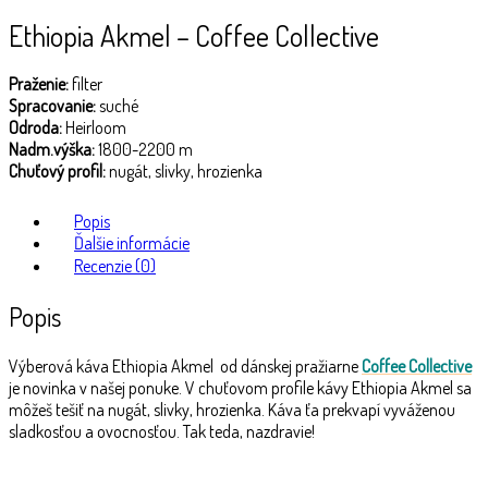
Ethiopia Akmel – Coffee Collective
Praženie:
filter
Spracovanie:
suché
Odroda:
Heirloom
Nadm.výška:
1800-2200 m
Chuťový profil:
nugát, slivky, hrozienka
Popis
Ďalšie informácie
Recenzie (0)
Popis
Výberová káva Ethiopia Akmel od dánskej pražiarne
Coffee Collective
je novinka v našej ponuke. V chuťovom profile kávy Ethiopia Akmel sa
môžeš tešiť na nugát, slivky, hrozienka. Káva ťa prekvapí vyváženou
sladkosťou a ovocnosťou. Tak teda, nazdravie!