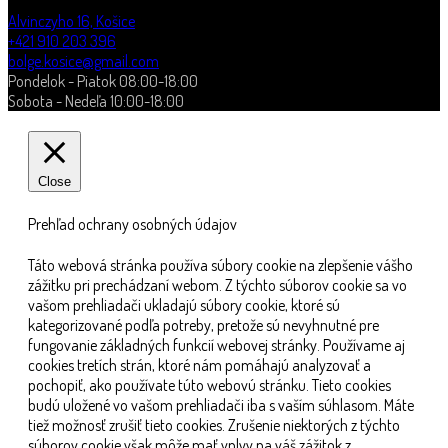
Alvinczyho 16, Košice
+421 910 203 396
bolge.kosice@gmail.com
Pondelok - Piatok 08:00-18:00
Sobota - Nedeľa 10:00-18:00
Close
Prehľad ochrany osobných údajov
Táto webová stránka používa súbory cookie na zlepšenie vášho
zážitku pri prechádzaní webom. Z týchto súborov cookie sa vo
vašom prehliadači ukladajú súbory cookie, ktoré sú
kategorizované podľa potreby, pretože sú nevyhnutné pre
fungovanie základných funkcií webovej stránky. Používame aj
cookies tretích strán, ktoré nám pomáhajú analyzovať a
pochopiť, ako používate túto webovú stránku. Tieto cookies
budú uložené vo vašom prehliadači iba s vaším súhlasom. Máte
tiež možnosť zrušiť tieto cookies. Zrušenie niektorých z týchto
súborov cookie však môže mať vplyv na váš zážitok z