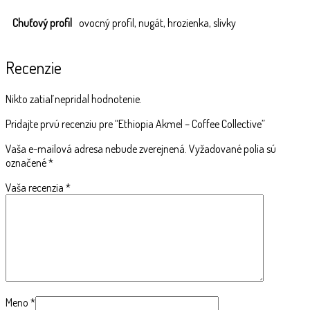
Chuťový profil
ovocný profil, nugát, hrozienka, slivky
Recenzie
Nikto zatiaľ nepridal hodnotenie.
Pridajte prvú recenziu pre “Ethiopia Akmel – Coffee Collective”
Vaša e-mailová adresa nebude zverejnená.
Vyžadované polia sú
označené
*
Vaša recenzia
*
Meno
*