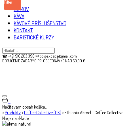
Filter
DOMOV
KÁVA
KÁVOVÉ PRÍSLUŠENSTVO
KONTAKT
BARISTICKÉ KURZY
☎ +421 910 203 396 ✉ bolge.kosice@gmail.com
DORUČENIE ZADARMO PRI OBJEDNÁVKE NAD 50,00 €
…
Načítavam obsah košíka…
>
Produkty
>
Coffee Collective (DK)
>
Ethiopia Akmel – Coffee Collective
Nie je na sklade