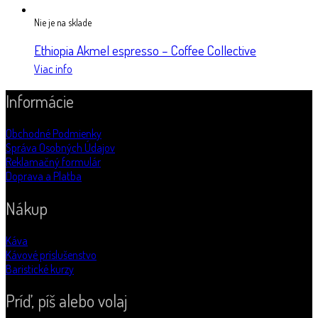
Nie je na sklade
Ethiopia Akmel espresso – Coffee Collective
Viac info
Informácie
Obchodné Podmienky
Správa Osobných Údajov
Reklamačný formulár
Doprava a Platba
Nákup
Káva
Kávové príslušenstvo
Baristické kurzy
Príď, píš alebo volaj