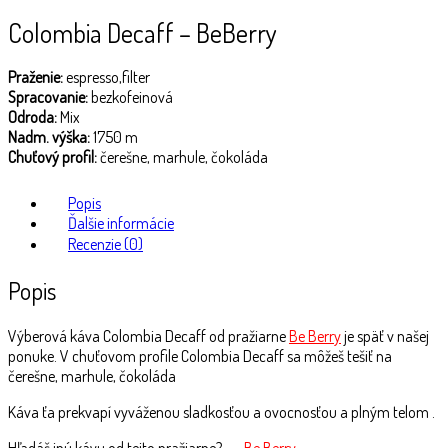
Colombia Decaff – BeBerry
Praženie:
espresso,filter
Spracovanie:
bezkofeinová
Odroda:
Mix
Nadm. výška:
1750 m
Chuťový profil:
čerešne, marhule, čokoláda
Popis
Ďalšie informácie
Recenzie (0)
Popis
Výberová káva Colombia Decaff od pražiarne
Be Berry
je späť v našej
ponuke. V chuťovom profile Colombia Decaff sa môžeš tešiť na
čerešne, marhule, čokoláda
Káva ťa prekvapí vyváženou sladkosťou a ovocnosťou a plným telom .
Hľadáš inú kávu od tejto pražiarne? →
Be Berry