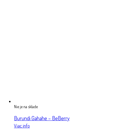
Nie je na sklade
Burundi Gahahe – BeBerry
Viac info