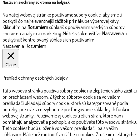
Nastavenie ochrany súkromia na bolge.sk
Na našej webovej stránke používame súbory cookie, aby sme ti
poskytli čo najrelevantnejší zážitok pri nákupe výberovej kávy.
Kliknutím na
Rozumiem
súhlasíš s používaním všetkých súborov
cookie na analýzu a marketing. Môžeš však navštíviť
Nastavenia
a
poskytnúť kontrolovaný súhlas s ich používaním.
Nastavenia
Rozumiem
Close
Prehľad ochrany osobných údajov
Táto webová stránka používa súbory cookie na zlepšenie vášho zážitku
pri prechádzaní webom. Z týchto súborov cookie sa vo vašom
prehliadači ukladajú súbory cookie, ktoré sú kategorizované podľa
potreby, pretože sú nevyhnutné pre fungovanie základných funkcií
webovej stránky. Používame aj cookies tretích strán, ktoré nám
pomáhajú analyzovať a pochopiť, ako používate túto webovú stránku.
Tieto cookies budú uložené vo vašom prehliadači iba s vaším
súhlasom. Máte tiež možnosť zrušiť tieto cookies. Zrušenie niektorých z