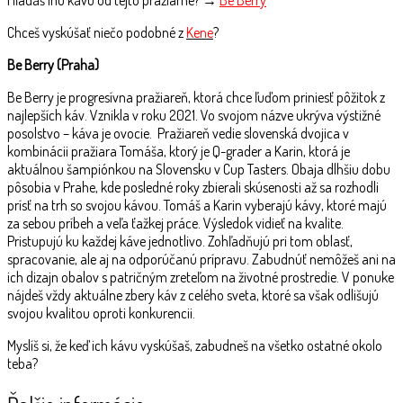
Chceš vyskúšať niečo podobné z
Kene
?
Be Berry (Praha)
Be Berry je progresívna pražiareň, ktorá chce ľuďom priniesť pôžitok z
najlepších káv. Vznikla v roku 2021. Vo svojom názve ukrýva výstižné
posolstvo – káva je ovocie. Pražiareň vedie slovenská dvojica v
kombinácii pražiara Tomáša, ktorý je Q-grader a Karin, ktorá je
aktuálnou šampiónkou na Slovensku v Cup Tasters. Obaja dlhšiu dobu
pôsobia v Prahe, kde posledné roky zbierali skúsenosti až sa rozhodli
prísť na trh so svojou kávou. Tomáš a Karin vyberajú kávy, ktoré majú
za sebou príbeh a veľa ťažkej práce. Výsledok vidieť na kvalite.
Pristupujú ku každej káve jednotlivo. Zohľadňujú pri tom oblasť,
spracovanie, ale aj na odporúčanú prípravu. Zabudnúť nemôžeš ani na
ich dizajn obalov s patričným zreteľom na životné prostredie. V ponuke
nájdeš vždy aktuálne zbery káv z celého sveta, ktoré sa však odlišujú
svojou kvalitou oproti konkurencii.
Myslíš si, že keď ich kávu vyskúšaš, zabudneš na všetko ostatné okolo
teba?