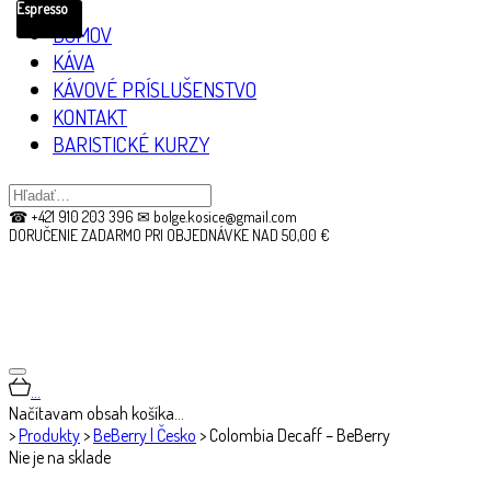
Espresso
DOMOV
KÁVA
KÁVOVÉ PRÍSLUŠENSTVO
KONTAKT
BARISTICKÉ KURZY
☎ +421 910 203 396 ✉ bolge.kosice@gmail.com
DORUČENIE ZADARMO PRI OBJEDNÁVKE NAD 50,00 €
…
Načítavam obsah košíka…
>
Produkty
>
BeBerry | Česko
>
Colombia Decaff – BeBerry
Nie je na sklade