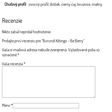
Chuťový profil
ovocný profil, ibištek, čierny čaj, brusnice, maliny
Recenzie
Nikto zatiaľ nepridal hodnotenie.
Pridajte prvú recenziu pre “Burundi Kibingo – Be Berry”
Vaša e-mailová adresa nebude zverejnená.
Vyžadované polia sú
označené
*
Vaša recenzia
*
Meno
*