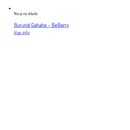
Nie je na sklade
Burundi Gahahe – BeBerry
Viac info