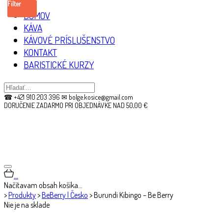
Filter
DOMOV
KÁVA
KÁVOVÉ PRÍSLUŠENSTVO
KONTAKT
BARISTICKÉ KURZY
☎ +421 910 203 396 ✉ bolge.kosice@gmail.com
DORUČENIE ZADARMO PRI OBJEDNÁVKE NAD 50,00 €
…
Načítavam obsah košíka…
>
Produkty
>
BeBerry | Česko
>
Burundi Kibingo – Be Berry
Nie je na sklade