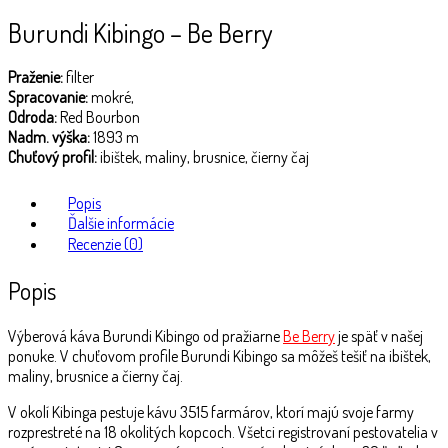
Burundi Kibingo – Be Berry
Praženie:
filter
Spracovanie:
mokré,
Odroda:
Red Bourbon
Nadm. výška:
1893 m
Chuťový profil:
ibištek, maliny, brusnice, čierny čaj
Popis
Ďalšie informácie
Recenzie (0)
Popis
Výberová káva Burundi Kibingo od pražiarne
Be Berry
je späť v našej
ponuke. V chuťovom profile Burundi Kibingo sa môžeš tešiť na ibištek,
maliny, brusnice a čierny čaj.
V okolí Kibinga pestuje kávu 3515 farmárov, ktorí majú svoje farmy
rozprestreté na 18 okolitých kopcoch. Všetci registrovaní pestovatelia v