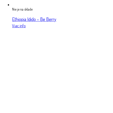
Nie je na sklade
Ethiopia Idido – Be Berry
Viac info