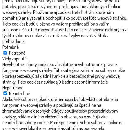
prehliadači ukladajú súbory cookie, ktoré sú kategorizované podľa
potreby, pretože sú nevyhnutné pre fungovanie základných funkcií
webovej stránky. Používame aj cookies tretích strán, ktoré nám
pomáhajú analyzovať a pochopiť, ako používate túto webovú stránku.
Tieto cookies budú uložené vo vašom prehliadači iba s vaším
súhlasom. Máte tiež možnosť zrušiť tieto cookies. Zrušenie niektorých z
týchto súborov cookie však môže mať vplyv na váš zážitok z
prehliadania.
Potrebné
Potrebné
Vždy zapnuté
Nevyhnutné súbory cookie sú absolútne nevyhnutné pre správne
fungovanie webovej stránky. Táto kategória zahŕňa iba súbory cookie,
ktoré zabezpečujú základné funkcie a bezpečnostné prvky webovej
stránky. Tieto cookies neukladajú žiadne osobné informácie.
Nepotrebné
Nepotrebné
Akékoľvek súbory cookie, ktoré nemusia byť obzvlášť potrebné na
fungovanie webovej stránky a používajú sa špeciálne na
zhromažďovanie osobných údajov používateľov prostredníctvom
analýzy, reklám a iného vloženého obsahu, sa označujú ako
nepotrebné súbory cookie. Pred spustením týchto súborov cookie na
vašej webovej lokalite je povinné získať súhlas používateľa.