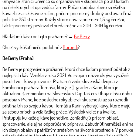
umývacej stanici Greenco sú organizovaní v skupinách po 30 ľuďoch,
na čele ktorých stoja vedúci farmy. Počas obdobia zberu sa všetka
káva zbiera selektívne ručne, pričom priemerný drobný pestovateľ má
približne 250 stromov. Každý strom dáva v priemere 1,5 kg čerešní,
takže priemerný pestovateľ predá ročne asi 200 – 300 kg čerešní.
Hľadáš inú kávu od tejto pražiarne? →
Be Berry
Chceš vyskúšať niečo podobné z
Burundi
?
Be Berry (Praha)
Be Berry je progresívna pražiareň, ktorá chce ľuďom priniesť pôžitok z
najlepších káv. Vznikla v roku 2021. Vo svojom názve ukrýva výstižné
posolstvo – káva je ovocie. Pražiareň vedie slovenská dvojica v
kombinácii pražiara Tomáša, ktorý je Q-grader a Karin, ktorá je
aktuálnou šampiónkou na Slovensku v Cup Tasters. Obaja dlhšiu dobu
pôsobia v Prahe, kde posledné roky zbierali skúsenosti až sa rozhodli
prísť na trh so svojou kávou. Tomáš a Karin vyberajú kávy, ktoré majú
za sebou príbeh a veľa ťažkej práce. Výsledok vidieť na kvalite.
Pristupujú ku každej káve jednotlivo. Zohľadňujú pri tom oblasť,
spracovanie, ale aj na odporúčanú prípravu. Zabudnúť nemôžeš ani na
ich dizajn obalov s patričným zreteľom na životné prostredie. V ponuke
nájdeš vždy aktuálne zbery káv z celého sveta, ktoré sa však odlišujú