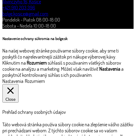
Alvinczyho 16, Košice
+421 910 203 396
bolge.kosice@gmail.com
Pondelok - Piatok 08:00-18:00
Sobota - Nedeľa 10:00-18:00
Nastavenie ochrany súkromia na bolge.sk
Na našej webovej stránke používame súbory cookie, aby sme ti
poskytli čo najrelevantnejší zážitok pri nákupe výberovej kávy.
Kliknutím na
Rozumiem
súhlasíš s používaním všetkých súborov
cookie na analýzu a marketing. Môžeš však navštíviť
Nastavenia
a
poskytnúť kontrolovaný súhlas s ich používaním.
Nastavenia
Rozumiem
Close
Prehľad ochrany osobných údajov
Táto webová stránka používa súbory cookie na zlepšenie vášho zážitku
pri prechádzaní webom. Z týchto súborov cookie sa vo vašom