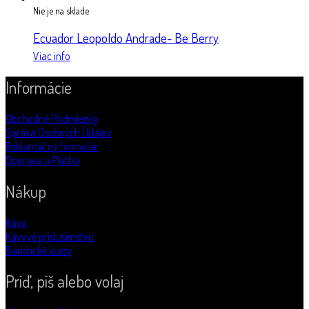
Nie je na sklade
Ecuador Leopoldo Andrade- Be Berry
Viac info
Informácie
Obchodné Podmienky
Správa Osobných Údajov
Reklamačný formulár
Doprava a Platba
Nákup
Káva
Kávové príslušenstvo
Baristické kurzy
Príď, píš alebo volaj