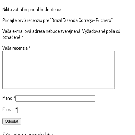
Nikto zatiaľ nepridal hodnotenie.
Pridajte prvú recenziu pre “Brazil Fazenda Corrego- Puchero”
Vaša e-mailová adresa nebude zverejnená.
Vyžadované polia sú
označené
*
Vaša recenzia
*
Meno
*
E-mail
*