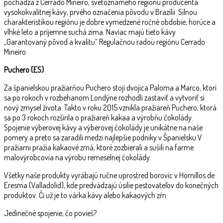
pochádza z Cerrado Mineiro, svetoznámeho regiónu producenta
vysokokvalitnej kávy, prvého označenia pôvodu v Brazílii. Silnou
charakteristikou regiónu je dobre vymedzené ročné obdobie, horúce a
vlhké leto a príjemne suchá zima. Naviac majú tieto kávy
„Garantovaný pôvod a kvalitu“ Regulačnou radou regiónu Cerrado
Mineiro.
Puchero (ES)
Za španielskou pražiarňou Puchero stojí dvojica Paloma a Marco, ktorí
sa po rokoch v rozbehanom Londýne rozhodli zastaviť a vytvoriť si
nový zmysel života. Takto v roku 2015 vznikla pražiareň Puchero, ktorá
sa po 3 rokoch rozšírila o pražiareň kakaa a výrobňu čokolády.
Spojenie výberovej kávy a výberovej čokolády je unikátne na naše
pomery a preto sa zaradili medzi najlepšie podniky v Španielsku.
V
pražiarni pražia kakaové zrná, ktoré zozbierali a sušili na farme
malovýrobcovia na výrobu remeselnej čokolády.
Všetky naše produkty vyrábajú ručne uprostred borovíc v Hornillos de
Eresma (Valladolid), kde predvádzajú úsilie pestovateľov do konečných
produktov. Či už je to várka kávy alebo kakaových zŕn.
Jedinečné spojenie, čo povieš?