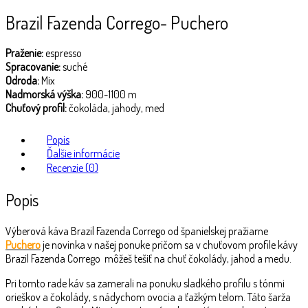
Brazil Fazenda Corrego- Puchero
Praženie:
espresso
Spracovanie:
suché
Odroda:
Mix
Nadmorská výška:
900-1100 m
Chuťový profil:
čokoláda, jahody, med
Popis
Ďalšie informácie
Recenzie (0)
Popis
Výberová káva Brazil Fazenda Corrego od španielskej pražiarne
Puchero
je novinka v našej ponuke pričom sa v chuťovom profile kávy
Brazil Fazenda Corrego môžeš tešiť na chuť čokolády, jahod a medu.
Pri tomto rade káv sa zamerali na ponuku sladkého profilu s tónmi
orieškov a čokolády, s nádychom ovocia a ťažkým telom. Táto šarža