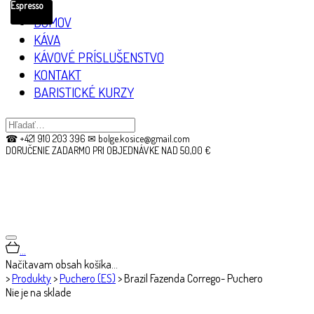
Espresso
DOMOV
KÁVA
KÁVOVÉ PRÍSLUŠENSTVO
KONTAKT
BARISTICKÉ KURZY
☎ +421 910 203 396 ✉ bolge.kosice@gmail.com
DORUČENIE ZADARMO PRI OBJEDNÁVKE NAD 50,00 €
…
Načítavam obsah košíka…
>
Produkty
>
Puchero (ES)
>
Brazil Fazenda Corrego- Puchero
Nie je na sklade