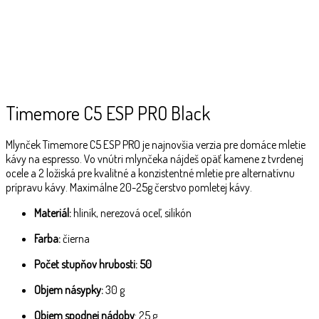
Timemore C5 ESP PRO Black
Mlynček Timemore C5 ESP PRO je najnovšia verzia pre domáce mletie
kávy na espresso. Vo vnútri mlynčeka nájdeš opäť kamene z tvrdenej
ocele a 2 ložiská pre kvalitné a konzistentné mletie pre alternatívnu
prípravu kávy. Maximálne 20-25g čerstvo pomletej kávy.
Materiál:
hliník, nerezová oceľ, silikón
Farba:
čierna
Počet stupňov hrubosti: 50
Objem násypky:
30 g
Objem spodnej nádoby
: 25 g