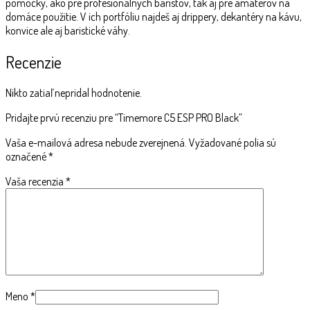
pomôcky, ako pre profesionálnych baristov, tak aj pre amatérov na
domáce použitie. V ich portfóliu najdeš aj drippery, dekantéry na kávu,
konvice ale aj baristické váhy.
Recenzie
Nikto zatiaľ nepridal hodnotenie.
Pridajte prvú recenziu pre “Timemore C5 ESP PRO Black”
Vaša e-mailová adresa nebude zverejnená.
Vyžadované polia sú
označené
*
Vaša recenzia
*
Meno
*