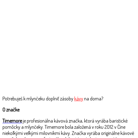
Potrebuješ k mlynčeku doplniť zásoby
kávy
na doma?
O značke
Timemore
je profesionálna kávová značka, ktorá vyrába baristické
pomôcky a mlynčeky. Timemore bola založená v roku 2012 v Číne
niekoľkými veľkými milovníkmi kávy. Značka vyrába originálne kávové