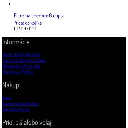
Filtre na chemex 6 cups
Pridať do košíka
€
12.00
s DPH
Informácie
Obchodné Podmienky
Správa Osobných Údajov
Reklamačný formulár
Doprava a Platba
Nákup
Káva
Kávové príslušenstvo
Baristické kurzy
Príď, píš alebo volaj