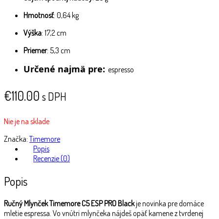
Hmotnosť
: 0,64 kg
Výška
: 17,2 cm
Priemer
: 5,3 cm
Určené najmä pre:
espresso
€
110.00
s DPH
Nie je na sklade
Značka:
Timemore
Popis
Recenzie (0)
Popis
Ručný Mlynček Timemore C5 ESP PRO Black
je novinka pre domáce
mletie espressa. Vo vnútri mlynčeka nájdeš opäť kamene z tvrdenej