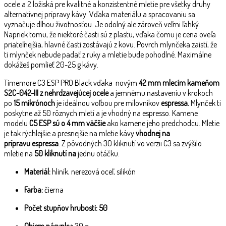
ocele a 2 ložiská pre kvalitné a konzistentné mletie pre všetky druhy
alternatívnej prípravy kávy. Vďaka materiálu a spracovaniu sa
vyznačuje dlhou životnosťou. Je odolný ale zároveň veľmi ľahký.
Napriek tomu, že niektoré časti sú z plastu, vďaka čomu je cena oveľa
priateľnejšia, hlavné časti zostávajú z kovu. Povrch mlynčeka zaistí, že
ti mlynček nebude padať z ruky a mletie bude pohodlné. Maximálne
dokážeš pomlieť 20-25 g kávy.
Timemore C3 ESP PRO Black vďaka novým
42 mm mlecím kameňom
S2C-042-III z nehrdzavejúcej ocele
a jemnému nastaveniu v krokoch
po
15 mikrónoch
je ideálnou voľbou pre milovníkov
espressa.
Mlynček ti
poskytne až 50 rôznych mletí a je vhodný na espresso. Kamene
modelu
C5 ESP sú o 4 mm väčšie
ako kamene jeho predchodcu. Mletie
je tak rýchlejšie a presnejšie na mletie kávy
vhodnej na
prípravu espressa
. Z pôvodných 30 kliknutí vo verzii C3 sa zvýšilo
mletie na
50 kliknutí na
jednu otáčku.
Materiál:
hliník, nerezová oceľ, silikón
Farba:
čierna
Počet stupňov hrubosti: 50
Objem násypky:
30 g