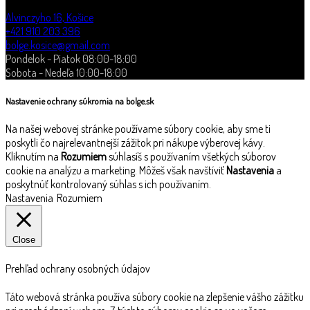
Alvinczyho 16, Košice
+421 910 203 396
bolge.kosice@gmail.com
Pondelok - Piatok 08:00-18:00
Sobota - Nedeľa 10:00-18:00
Nastavenie ochrany súkromia na bolge.sk
Na našej webovej stránke používame súbory cookie, aby sme ti
poskytli čo najrelevantnejší zážitok pri nákupe výberovej kávy.
Kliknutím na
Rozumiem
súhlasíš s používaním všetkých súborov
cookie na analýzu a marketing. Môžeš však navštíviť
Nastavenia
a
poskytnúť kontrolovaný súhlas s ich používaním.
Nastavenia
Rozumiem
Close
Prehľad ochrany osobných údajov
Táto webová stránka používa súbory cookie na zlepšenie vášho zážitku