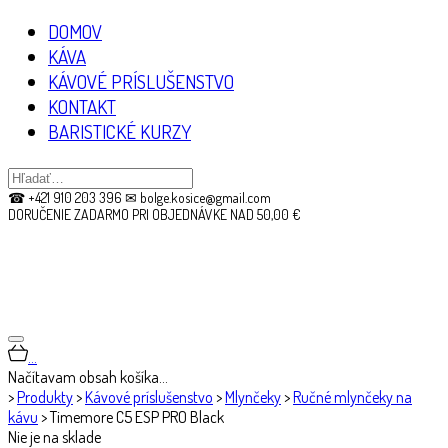
DOMOV
KÁVA
KÁVOVÉ PRÍSLUŠENSTVO
KONTAKT
BARISTICKÉ KURZY
☎ +421 910 203 396 ✉ bolge.kosice@gmail.com
DORUČENIE ZADARMO PRI OBJEDNÁVKE NAD 50,00 €
…
Načítavam obsah košíka…
>
Produkty
>
Kávové príslušenstvo
>
Mlynčeky
>
Ručné mlynčeky na
kávu
>
Timemore C5 ESP PRO Black
Nie je na sklade