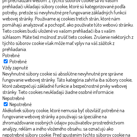
pri prechádzaní webom. Z týchto súborov cookie sa vo vašom
prehliadači ukladajú súbory cookie, ktoré sú kategorizované podľa
potreby, pretože sú nevyhnutné pre fungovanie základných funkcií
webovej stránky. Používame aj cookies tretích strán, ktoré nám
pomáhajú analyzovať a pochopiť, ako používate túto webovú stránku.
Tieto cookies budú uložené vo vašom prehliadači iba s vaším
súhlasom. Máte tiež možnosť zrušiť tieto cookies. Zrušenie niektorých z
týchto súborov cookie však môže mať vplyv na váš zážitok z
prehliadania.
Potrebné
Potrebné
Vždy zapnuté
Nevyhnutné súbory cookie sú absolútne nevyhnutné pre správne
fungovanie webovej stránky. Táto kategória zahŕňa iba súbory cookie,
ktoré zabezpečujú základné funkcie a bezpečnostné prvky webovej
stránky. Tieto cookies neukladajú žiadne osobné informácie.
Nepotrebné
Nepotrebné
Akékoľvek súbory cookie, ktoré nemusia byť obzvlášť potrebné na
fungovanie webovej stránky a používajú sa špeciálne na
zhromažďovanie osobných údajov používateľov prostredníctvom
analýzy, reklám a iného vloženého obsahu, sa označujú ako
nepotrebné súbory cookie. Pred spustením týchto súborov cookie na