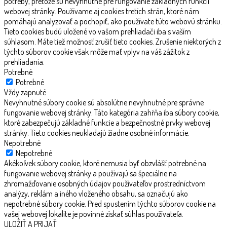
potreby, pretože sú nevyhnutné pre fungovanie základných funkcií
webovej stránky. Používame aj cookies tretích strán, ktoré nám
pomáhajú analyzovať a pochopiť, ako používate túto webovú stránku.
Tieto cookies budú uložené vo vašom prehliadači iba s vaším
súhlasom. Máte tiež možnosť zrušiť tieto cookies. Zrušenie niektorých z
týchto súborov cookie však môže mať vplyv na váš zážitok z
prehliadania.
Potrebné
Potrebné
Vždy zapnuté
Nevyhnutné súbory cookie sú absolútne nevyhnutné pre správne
fungovanie webovej stránky. Táto kategória zahŕňa iba súbory cookie,
ktoré zabezpečujú základné funkcie a bezpečnostné prvky webovej
stránky. Tieto cookies neukladajú žiadne osobné informácie.
Nepotrebné
Nepotrebné
Akékoľvek súbory cookie, ktoré nemusia byť obzvlášť potrebné na
fungovanie webovej stránky a používajú sa špeciálne na
zhromažďovanie osobných údajov používateľov prostredníctvom
analýzy, reklám a iného vloženého obsahu, sa označujú ako
nepotrebné súbory cookie. Pred spustením týchto súborov cookie na
vašej webovej lokalite je povinné získať súhlas používateľa.
ULOŽIŤ A PRIJAŤ