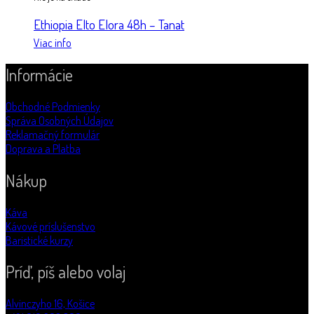
Ethiopia Elto Elora 48h – Tanat
Viac info
Informácie
Obchodné Podmienky
Správa Osobných Údajov
Reklamačný formulár
Doprava a Platba
Nákup
Káva
Kávové príslušenstvo
Baristické kurzy
Príď, píš alebo volaj
Alvinczyho 16, Košice