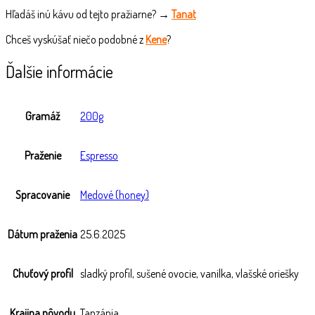
Hľadáš inú kávu od tejto pražiarne? →
Tanat
Chceš vyskúšať niečo podobné z
Kene
?
Ďalšie informácie
Gramáž
200g
Praženie
Espresso
Spracovanie
Medové (honey)
Dátum praženia
25.6.2025
Chuťový profil
sladký profil, sušené ovocie, vanilka, vlašské oriešky
Krajina pôvodu
Tanzánia