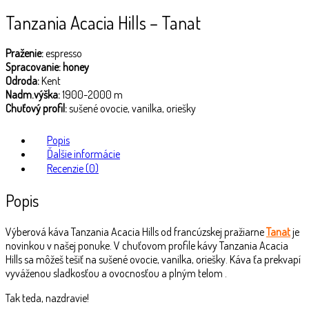
Tanzania Acacia Hills – Tanat
Praženie:
espresso
Spracovanie: honey
Odroda:
Kent
Nadm.výška:
1900-2000 m
Chuťový profil:
sušené ovocie, vanilka, oriešky
Popis
Ďalšie informácie
Recenzie (0)
Popis
Výberová káva Tanzania Acacia Hills
od francúzskej
pražiarne
Tanat
je
novinkou v našej ponuke. V chuťovom profile kávy Tanzania Acacia
Hills sa môžeš tešiť na sušené ovocie, vanilka, oriešky. Káva ťa prekvapí
vyváženou sladkosťou a ovocnosťou a plným telom .
Tak teda, nazdravie!