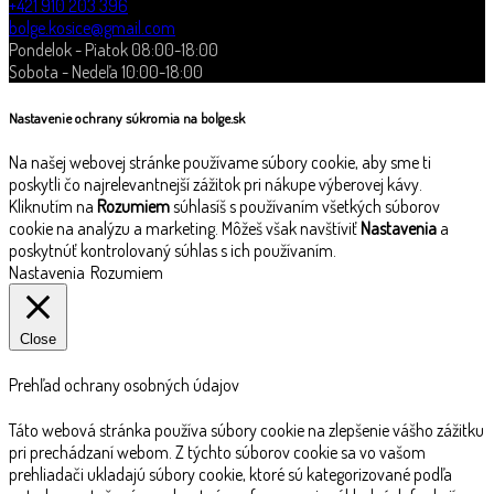
+421 910 203 396
bolge.kosice@gmail.com
Pondelok - Piatok 08:00-18:00
Sobota - Nedeľa 10:00-18:00
Nastavenie ochrany súkromia na bolge.sk
Na našej webovej stránke používame súbory cookie, aby sme ti
poskytli čo najrelevantnejší zážitok pri nákupe výberovej kávy.
Kliknutím na
Rozumiem
súhlasíš s používaním všetkých súborov
cookie na analýzu a marketing. Môžeš však navštíviť
Nastavenia
a
poskytnúť kontrolovaný súhlas s ich používaním.
Nastavenia
Rozumiem
Close
Prehľad ochrany osobných údajov
Táto webová stránka používa súbory cookie na zlepšenie vášho zážitku
pri prechádzaní webom. Z týchto súborov cookie sa vo vašom
prehliadači ukladajú súbory cookie, ktoré sú kategorizované podľa