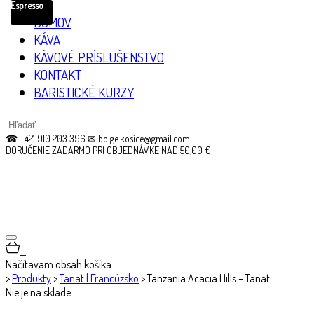
Espresso
DOMOV
KÁVA
KÁVOVÉ PRÍSLUŠENSTVO
KONTAKT
BARISTICKÉ KURZY
☎ +421 910 203 396 ✉ bolge.kosice@gmail.com
DORUČENIE ZADARMO PRI OBJEDNÁVKE NAD 50,00 €
…
Načítavam obsah košíka…
>
Produkty
>
Tanat | Francúzsko
>
Tanzania Acacia Hills – Tanat
Nie je na sklade