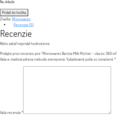
Na sklade
množstvo
Pridať do košíka
Rhinowares
Značka:
Rhinowares
Barista
Recenzie (0)
Milk
Recenzie
Pitcher
-
Nikto zatiaľ nepridal hodnotenie.
classic
360
Pridajte prvú recenziu pre “Rhinowares Barista Milk Pitcher – classic 360 ml
ml
Vaša e-mailová adresa nebude zverejnená.
Vyžadované polia sú označené
*
Vaša recenzia
*