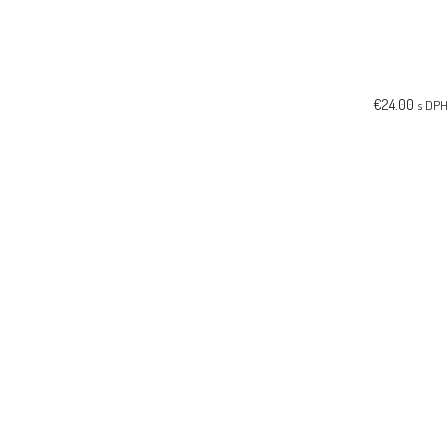
€
24.00
s DPH