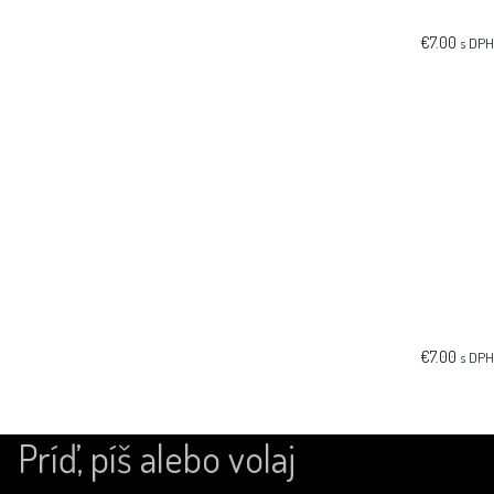
€
7.00
s DPH
€
7.00
s DPH
Príď, píš alebo volaj