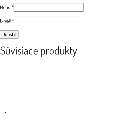
Meno
*
E-mail
*
Súvisiace produkty