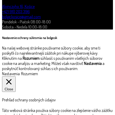
Alvinczyho 16, Košice
+421 910 203 396
bolge.kosice@gmail.com
Pondelok - Piatok 08:00-18:00
Sobota - Nedeľa 10:00-18:00
Nastavenie ochrany súkromia na bolge.sk
Na našej webovej stránke používame súbory cookie, aby sme ti
poskytli čo najrelevantnejší zážitok pri nákupe výberovej kávy.
Kliknutím na
Rozumiem
súhlasíš s používaním všetkých súborov
cookie na analýzu a marketing. Môžeš však navštíviť
Nastavenia
a
poskytnúť kontrolovaný súhlas s ich používaním.
Nastavenia
Rozumiem
Close
Prehľad ochrany osobných údajov
Táto webová stránka používa súbory cookie na zlepšenie vášho zážitku