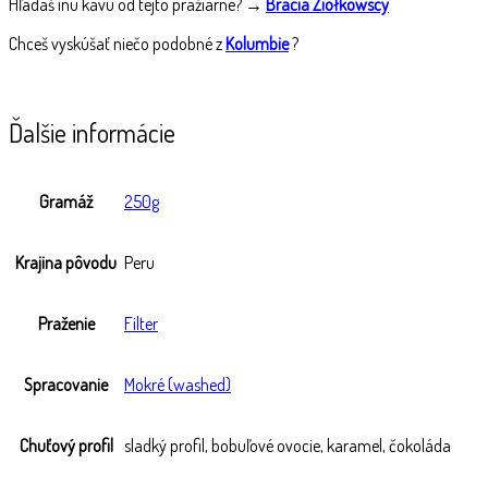
Hľadáš inú kávu od tejto pražiarne? →
Bracia Ziółkowscy
Chceš vyskúšať niečo podobné z
Kolumbie
?
Ďalšie informácie
Gramáž
250g
Krajina pôvodu
Peru
Praženie
Filter
Spracovanie
Mokré (washed)
Chuťový profil
sladký profil, bobuľové ovocie, karamel, čokoláda