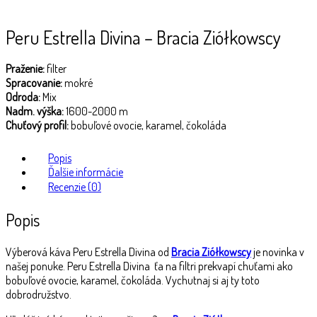
Peru Estrella Divina – Bracia Ziółkowscy
Praženie:
filter
Spracovanie:
mokré
Odroda:
Mix
Nadm. výška:
1600-2000 m
Chuťový profil:
bobuľové ovocie, karamel, čokoláda
Popis
Ďalšie informácie
Recenzie (0)
Popis
Výberová káva Peru Estrella Divina od
Bracia Ziółkowscy
je novinka v
našej ponuke. Peru Estrella Divina ťa na filtri prekvapí chuťami ako
bobuľové ovocie, karamel, čokoláda. Vychutnaj si aj ty toto
dobrodružstvo.