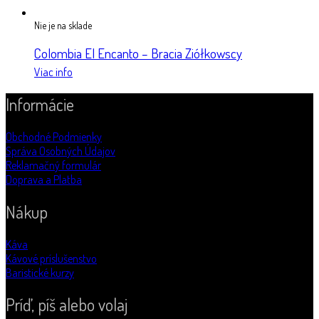
Nie je na sklade
Colombia El Encanto – Bracia Ziółkowscy
Viac info
Informácie
Obchodné Podmienky
Správa Osobných Údajov
Reklamačný formulár
Doprava a Platba
Nákup
Káva
Kávové príslušenstvo
Baristické kurzy
Príď, píš alebo volaj