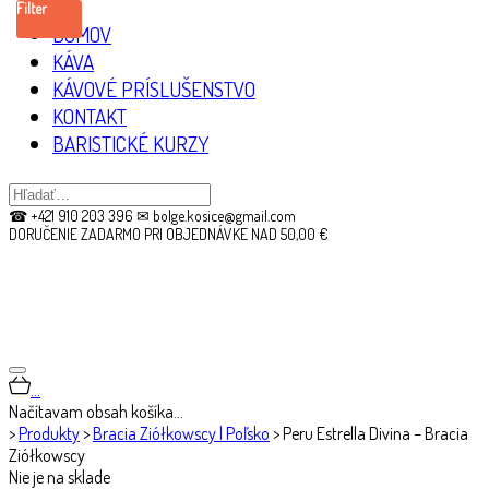
Filter
DOMOV
KÁVA
KÁVOVÉ PRÍSLUŠENSTVO
KONTAKT
BARISTICKÉ KURZY
☎ +421 910 203 396 ✉ bolge.kosice@gmail.com
DORUČENIE ZADARMO PRI OBJEDNÁVKE NAD 50,00 €
…
Načítavam obsah košíka…
>
Produkty
>
Bracia Ziółkowscy | Poľsko
>
Peru Estrella Divina – Bracia
Ziółkowscy
Nie je na sklade