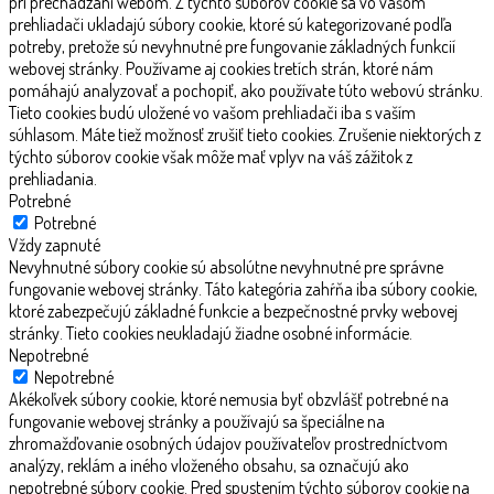
pri prechádzaní webom. Z týchto súborov cookie sa vo vašom
prehliadači ukladajú súbory cookie, ktoré sú kategorizované podľa
potreby, pretože sú nevyhnutné pre fungovanie základných funkcií
webovej stránky. Používame aj cookies tretích strán, ktoré nám
pomáhajú analyzovať a pochopiť, ako používate túto webovú stránku.
Tieto cookies budú uložené vo vašom prehliadači iba s vaším
súhlasom. Máte tiež možnosť zrušiť tieto cookies. Zrušenie niektorých z
týchto súborov cookie však môže mať vplyv na váš zážitok z
prehliadania.
Potrebné
Potrebné
Vždy zapnuté
Nevyhnutné súbory cookie sú absolútne nevyhnutné pre správne
fungovanie webovej stránky. Táto kategória zahŕňa iba súbory cookie,
ktoré zabezpečujú základné funkcie a bezpečnostné prvky webovej
stránky. Tieto cookies neukladajú žiadne osobné informácie.
Nepotrebné
Nepotrebné
Akékoľvek súbory cookie, ktoré nemusia byť obzvlášť potrebné na
fungovanie webovej stránky a používajú sa špeciálne na
zhromažďovanie osobných údajov používateľov prostredníctvom
analýzy, reklám a iného vloženého obsahu, sa označujú ako
nepotrebné súbory cookie. Pred spustením týchto súborov cookie na