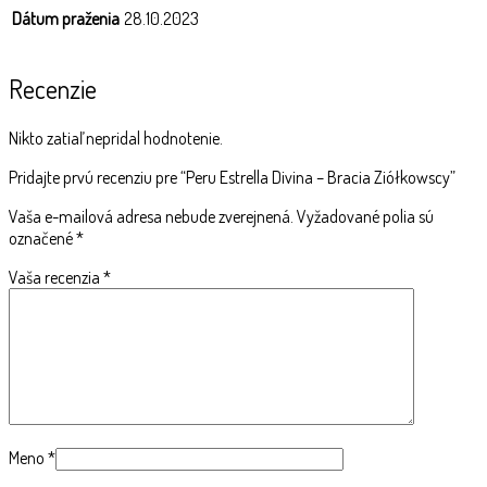
Dátum praženia
28.10.2023
Recenzie
Nikto zatiaľ nepridal hodnotenie.
Pridajte prvú recenziu pre “Peru Estrella Divina – Bracia Ziółkowscy”
Vaša e-mailová adresa nebude zverejnená.
Vyžadované polia sú
označené
*
Vaša recenzia
*
Meno
*