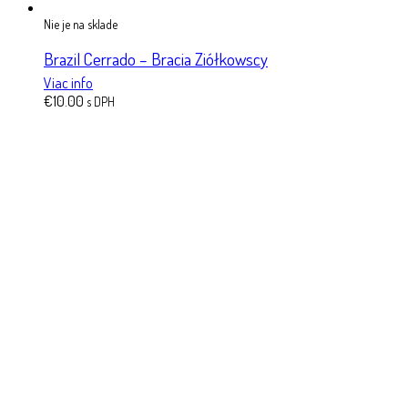
Nie je na sklade
Brazil Cerrado – Bracia Ziółkowscy
Viac info
€
10.00
s DPH