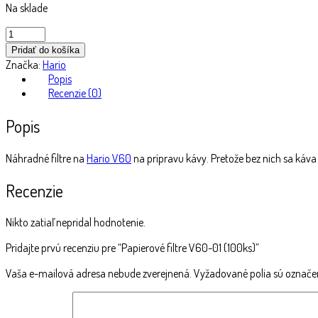
Na sklade
množstvo
Papierové
Pridať do košíka
filtre
Značka:
Hario
V60-
Popis
01
Recenzie (0)
(100ks)
Popis
Náhradné filtre na
Hario V60
na prípravu kávy. Pretože bez nich sa káva
Recenzie
Nikto zatiaľ nepridal hodnotenie.
Pridajte prvú recenziu pre “Papierové filtre V60-01 (100ks)”
Vaša e-mailová adresa nebude zverejnená.
Vyžadované polia sú označ