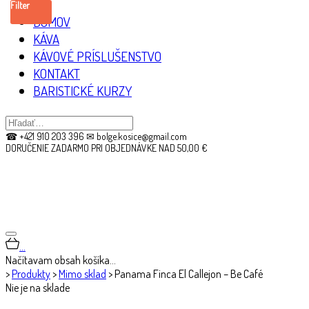
Filter
DOMOV
KÁVA
KÁVOVÉ PRÍSLUŠENSTVO
KONTAKT
BARISTICKÉ KURZY
☎ +421 910 203 396 ✉ bolge.kosice@gmail.com
DORUČENIE ZADARMO PRI OBJEDNÁVKE NAD 50,00 €
…
Načítavam obsah košíka…
>
Produkty
>
Mimo sklad
>
Panama Finca El Callejon – Be Café
Nie je na sklade