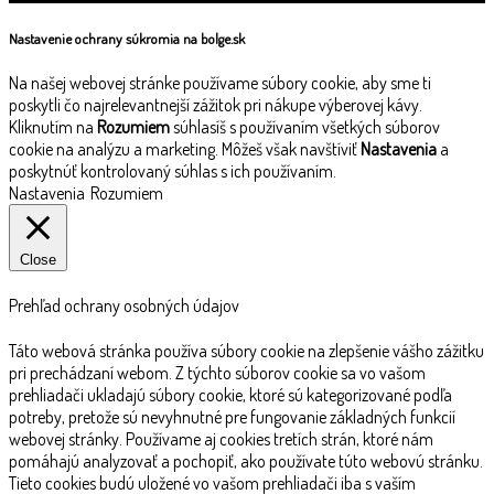
Nastavenie ochrany súkromia na bolge.sk
Na našej webovej stránke používame súbory cookie, aby sme ti
poskytli čo najrelevantnejší zážitok pri nákupe výberovej kávy.
Kliknutím na
Rozumiem
súhlasíš s používaním všetkých súborov
cookie na analýzu a marketing. Môžeš však navštíviť
Nastavenia
a
poskytnúť kontrolovaný súhlas s ich používaním.
Nastavenia
Rozumiem
Close
Prehľad ochrany osobných údajov
Táto webová stránka používa súbory cookie na zlepšenie vášho zážitku
pri prechádzaní webom. Z týchto súborov cookie sa vo vašom
prehliadači ukladajú súbory cookie, ktoré sú kategorizované podľa
potreby, pretože sú nevyhnutné pre fungovanie základných funkcií
webovej stránky. Používame aj cookies tretích strán, ktoré nám
pomáhajú analyzovať a pochopiť, ako používate túto webovú stránku.
Tieto cookies budú uložené vo vašom prehliadači iba s vaším