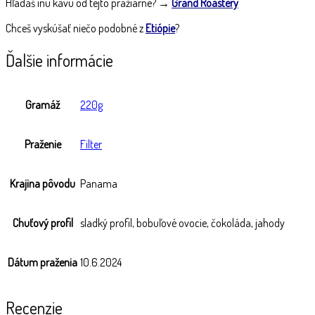
Hľadáš inú kávu od tejto pražiarne? →
Grand Roastery
Chceš vyskúšať niečo podobné z
Etiópie
?
Ďalšie informácie
Gramáž
220g
Praženie
Filter
Krajina pôvodu
Panama
Chuťový profil
sladký profil, bobuľové ovocie, čokoláda, jahody
Dátum praženia
10.6.2024
Recenzie