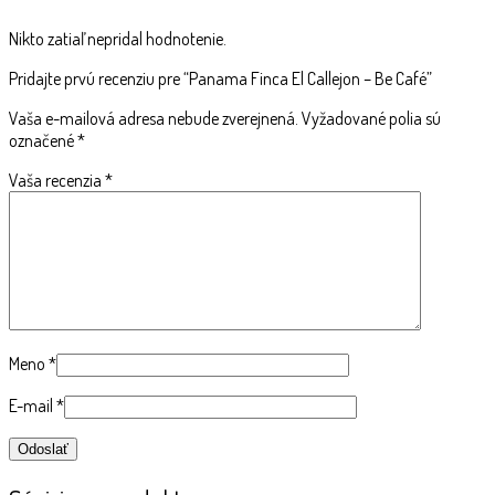
Nikto zatiaľ nepridal hodnotenie.
Pridajte prvú recenziu pre “Panama Finca El Callejon – Be Café”
Vaša e-mailová adresa nebude zverejnená.
Vyžadované polia sú
označené
*
Vaša recenzia
*
Meno
*
E-mail
*