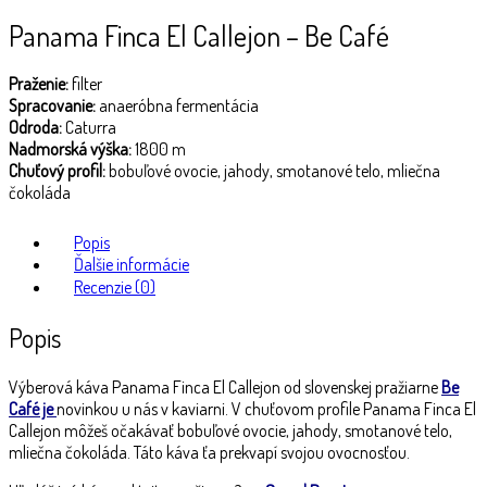
Panama Finca El Callejon – Be Café
Praženie:
filter
Spracovanie:
anaeróbna fermentácia
Odroda:
Caturra
Nadmorská výška:
1800 m
Chuťový profil:
bobuľové ovocie, jahody, smotanové telo, mliečna
čokoláda
Popis
Ďalšie informácie
Recenzie (0)
Popis
Výberová káva Panama Finca El Callejon od slovenskej pražiarne
Be
Café je
novinkou u nás v kaviarni. V chuťovom profile Panama Finca El
Callejon môžeš očakávať bobuľové ovocie, jahody, smotanové telo,
mliečna čokoláda. Táto káva ťa prekvapí svojou ovocnosťou.