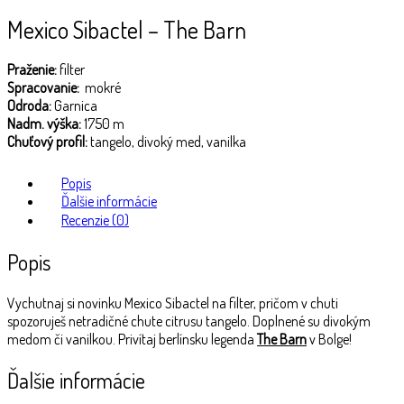
Mexico Sibactel – The Barn
Praženie:
filter
Spracovanie:
mokré
Odroda:
Garnica
Nadm. výška:
1750 m
Chuťový profil:
tangelo, divoký med, vanilka
Popis
Ďalšie informácie
Recenzie (0)
Popis
Vychutnaj si novinku Mexico Sibactel na filter, pričom v chuti
spozoruješ netradičné chute citrusu tangelo. Doplnené su divokým
medom či vanilkou. Privítaj berlínsku legenda
The Barn
v Bolge!
Ďalšie informácie