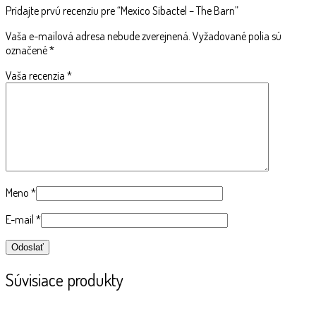
Pridajte prvú recenziu pre “Mexico Sibactel – The Barn”
Vaša e-mailová adresa nebude zverejnená.
Vyžadované polia sú
označené
*
Vaša recenzia
*
Meno
*
E-mail
*
Súvisiace produkty