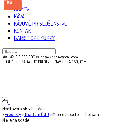
Filter
DOMOV
KÁVA
KÁVOVÉ PRÍSLUŠENSTVO
KONTAKT
BARISTICKÉ KURZY
☎ +421 910 203 396 ✉ bolge.kosice@gmail.com
DORUČENIE ZADARMO PRI OBJEDNÁVKE NAD 50,00 €
…
Načítavam obsah košíka…
>
Produkty
>
The Barn (DE)
>
Mexico Sibactel – The Barn
Nie je na sklade