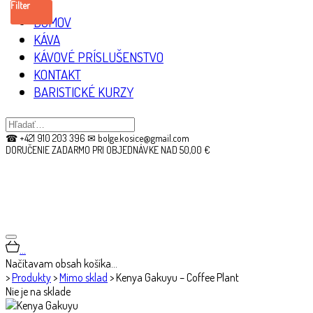
Filter
DOMOV
KÁVA
KÁVOVÉ PRÍSLUŠENSTVO
KONTAKT
BARISTICKÉ KURZY
☎ +421 910 203 396 ✉ bolge.kosice@gmail.com
DORUČENIE ZADARMO PRI OBJEDNÁVKE NAD 50,00 €
…
Načítavam obsah košíka…
>
Produkty
>
Mimo sklad
>
Kenya Gakuyu – Coffee Plant
Nie je na sklade