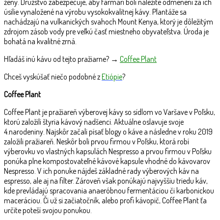
ženy. Družstvo zabezpečuje, aby farmári boli náležite odmenení za ich
úsilie vynaložené na výrobu vysokokvalitnej kávy. Plantáže sa
nachádzajú na vulkanických svahoch Mount Kenya, ktorý je dôležitým
zdrojom zásob vody pre veľkú časť miestneho obyvateľstva. Úroda je
bohatá na kvalitné zrná.
Hľadáš inú kávu od tejto pražiarne? →
Coffee Plant
Chceš vyskúšať niečo podobné z
Etiópie
?
Coffee Plant
Coffee Plant je pražiareň výberovej kávy so sídlom vo Varšave v Poľsku,
ktorú založili štyria kávový nadšenci. Aktuálne oslavuje svoje
4.narodeniny. Najskôr začali písať blogy o káve a následne v roku 2019
založili pražiareň. Neskôr boli prvou firmou v Poľsku, ktorá robí
výberovku vo vlastných kapsulách Nespresso a prvou firmou v Poľsku
ponúka plne kompostovateľné kávové kapsule vhodné do kávovarov
Nespresso. V ich ponuke nájdeš základné rady výberových káv na
espresso, ale aj na filter. Zároveň však ponúkajú najvyššiu triedu káv,
kde prevládajú spracovania anaeróbnou fermentáciou či karbonickou
maceráciou. Či už si začiatočník, alebo profi kávopič, Coffee Plant ťa
určite poteší svojou ponukou.