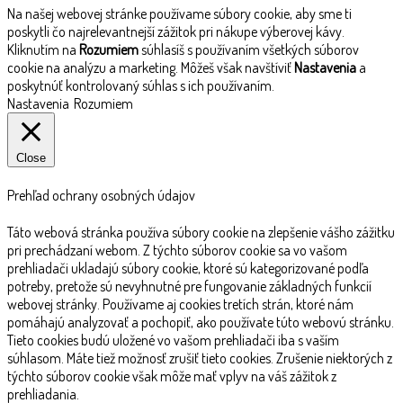
Na našej webovej stránke používame súbory cookie, aby sme ti
poskytli čo najrelevantnejší zážitok pri nákupe výberovej kávy.
Kliknutím na
Rozumiem
súhlasíš s používaním všetkých súborov
cookie na analýzu a marketing. Môžeš však navštíviť
Nastavenia
a
poskytnúť kontrolovaný súhlas s ich používaním.
Nastavenia
Rozumiem
Close
Prehľad ochrany osobných údajov
Táto webová stránka používa súbory cookie na zlepšenie vášho zážitku
pri prechádzaní webom. Z týchto súborov cookie sa vo vašom
prehliadači ukladajú súbory cookie, ktoré sú kategorizované podľa
potreby, pretože sú nevyhnutné pre fungovanie základných funkcií
webovej stránky. Používame aj cookies tretích strán, ktoré nám
pomáhajú analyzovať a pochopiť, ako používate túto webovú stránku.
Tieto cookies budú uložené vo vašom prehliadači iba s vaším
súhlasom. Máte tiež možnosť zrušiť tieto cookies. Zrušenie niektorých z
týchto súborov cookie však môže mať vplyv na váš zážitok z
prehliadania.