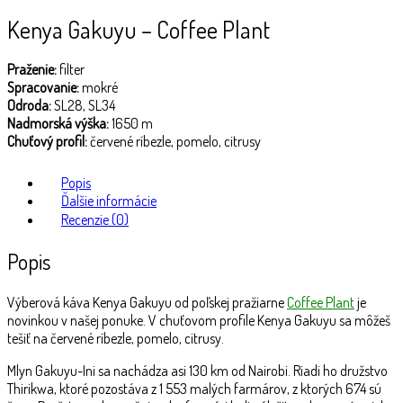
Kenya Gakuyu – Coffee Plant
Praženie:
filter
Spracovanie:
mokré
Odroda:
SL28, SL34
Nadmorská výška:
1650 m
Chuťový profil:
červené ríbezle, pomelo, citrusy
Popis
Ďalšie informácie
Recenzie (0)
Popis
Výberová káva Kenya Gakuyu od poľskej pražiarne
Coffee Plant
je
novinkou v našej ponuke. V chuťovom profile Kenya Gakuyu sa môžeš
tešiť na červené ríbezle, pomelo, citrusy.
Mlyn Gakuyu-Ini sa nachádza asi 130 km od Nairobi. Riadi ho družstvo
Thirikwa, ktoré pozostáva z 1 553 malých farmárov, z ktorých 674 sú