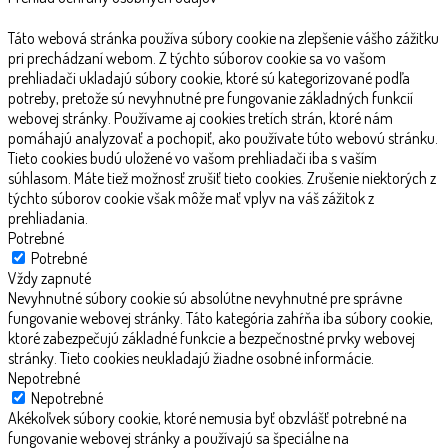
Táto webová stránka používa súbory cookie na zlepšenie vášho zážitku
pri prechádzaní webom. Z týchto súborov cookie sa vo vašom
prehliadači ukladajú súbory cookie, ktoré sú kategorizované podľa
potreby, pretože sú nevyhnutné pre fungovanie základných funkcií
webovej stránky. Používame aj cookies tretích strán, ktoré nám
pomáhajú analyzovať a pochopiť, ako používate túto webovú stránku.
Tieto cookies budú uložené vo vašom prehliadači iba s vaším
súhlasom. Máte tiež možnosť zrušiť tieto cookies. Zrušenie niektorých z
týchto súborov cookie však môže mať vplyv na váš zážitok z
prehliadania.
Potrebné
Potrebné
Vždy zapnuté
Nevyhnutné súbory cookie sú absolútne nevyhnutné pre správne
fungovanie webovej stránky. Táto kategória zahŕňa iba súbory cookie,
ktoré zabezpečujú základné funkcie a bezpečnostné prvky webovej
stránky. Tieto cookies neukladajú žiadne osobné informácie.
Nepotrebné
Nepotrebné
Akékoľvek súbory cookie, ktoré nemusia byť obzvlášť potrebné na
fungovanie webovej stránky a používajú sa špeciálne na