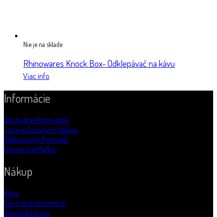
Nie je na sklade
Rhinowares Knock Box- Odklepávač na kávu
Viac info
Informácie
Obchodné Podmienky
Správa Osobných Údajov
Reklamačný formulár
Doprava a Platba
Nákup
Káva
Kávové príslušenstvo
Baristické kurzy