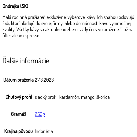
Ondrejka (SK)
Malá rodinná pražiareň exkluzívnej výberovej kávy. Ich snahou oslovujú
ľudí, ktorí hľadajú do svojej firmy, alebo domácnosti kávu výnimočnej
kvality. Všetky kávy sú aktuálneho zberu, vždy čerstvo pražené či už na
filter alebo espresso.
Ďalšie informácie
Dátum praženia
27.3.2023
Chuťový profil
sladký profil, kardamón, mango, škorica
Gramáž
250g
Krajina pôvodu
Indonézia