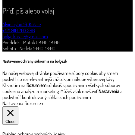
Príď, píš alebo volaj
Alvinczyho 16, Košice
+421 910 203 396
bolge.kosice@gmail.com
Pondelok - Piatok 08:00-18:00
Sobota - Nedeľa 10:00-18:00
Nastavenie ochrany súkromia na bolge.sk
Na našej webovej stránke používame súbory cookie, aby sme ti
poskytli čo najrelevantnejší zážitok pri nákupe výberovej kávy.
Kliknutím na
Rozumiem
súhlasíš s používaním všetkých súborov
cookie na analýzu a marketing. Môžeš však navštíviť
Nastavenia
a
poskytnúť kontrolovaný súhlas s ich používaním.
Nastavenia
Rozumiem
Close
Prehľad ochrany osobných údajov