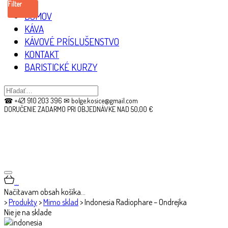
Filter
DOMOV
KÁVA
KÁVOVÉ PRÍSLUŠENSTVO
KONTAKT
BARISTICKÉ KURZY
☎ +421 910 203 396 ✉ bolge.kosice@gmail.com
DORUČENIE ZADARMO PRI OBJEDNÁVKE NAD 50,00 €
…
Načítavam obsah košíka…
>
Produkty
>
Mimo sklad
>
Indonesia Radiophare – Ondrejka
Nie je na sklade