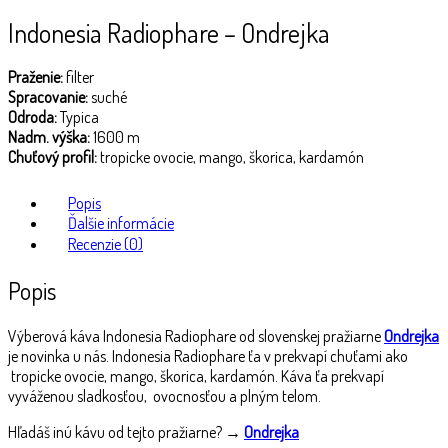
Indonesia Radiophare – Ondrejka
Praženie:
filter
Spracovanie:
suché
Odroda:
Typica
Nadm. výška:
1600 m
Chuťový profil:
tropicke ovocie, mango, škorica, kardamón
Popis
Ďalšie informácie
Recenzie (0)
Popis
Výberová káva Indonesia Radiophare od slovenskej pražiarne
Ondrejka
je novinka u nás. Indonesia Radiophare ťa v prekvapí chuťami ako
tropicke ovocie, mango, škorica, kardamón. K
áva ťa prekvapí
vyváženou sladkosťou, ovocnosťou a plným telom.
Hľadáš inú kávu od tejto pražiarne? →
Ondrejka