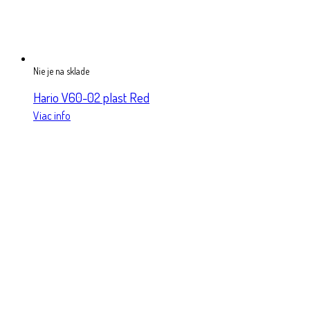
Nie je na sklade
Hario V60-02 plast Red
Viac info