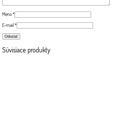
Meno
*
E-mail
*
Súvisiace produkty