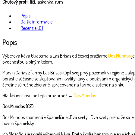
Chuťový profil:
liči, laskonka, rum
Popis
Ďalšie informácie
Recenzie (0)
Popis
Výberová káva Guatemala Las Brisas od českej pražiarne
Dos Mundos
j
ovocnosťou a plným telom.
M
arvin Carias z farmy Las Brisas kúpil svoj prvý pozemok v regióne Jalap
porastie súčasne so zlepšovaním kvality kávy a používaním organických
čerešne sú ručne zbierané, spracované na farme a sušené na slnku.
Hľadáš inú kávu od tejto pražiarne? →
Dos Mundos
Dos Mundos (CZ)
Dos Mundos znamená v španielčine „Dva svety“. Dva svety preto, že sa v pra
hovorí španielsky.
Ich filozofiou je skvelá výberová káva. Preto školia baristov nielen v ich 