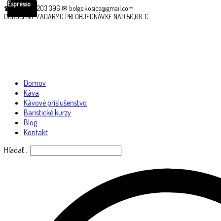
Espresso
☎ +421 910 203 396 ✉ bolge.kosice@gmail.com
DORUČENIE ZADARMO PRI OBJEDNÁVKE NAD 50,00 €
Domov
Káva
Kávové príslušenstvo
Baristické kurzy
Blog
Kontakt
Hľadať…