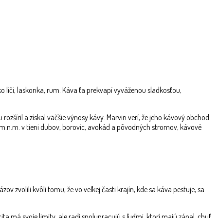
 liči, laskonka, rum. K
áva ťa prekvapí vyváženou sladkosťou,
rozšíril a získal väčšie výnosy kávy. Marvin verí, že jeho kávový obchod
 m.n.m. v tieni dubov, borovíc, avokád a pôvodných stromov, kávové
 zvolili kvôli tomu, že vo veľkej časti krajín, kde sa káva pestuje, sa
cita má svoje limity, ale radi spolupracujú s ľuďmi, ktorí majú zápal, chuť