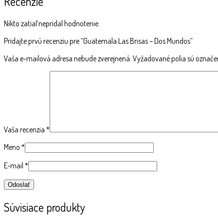
Recenzie
Nikto zatiaľ nepridal hodnotenie.
Pridajte prvú recenziu pre “Guatemala Las Brisas – Dos Mundos”
Vaša e-mailová adresa nebude zverejnená.
Vyžadované polia sú označ
Vaša recenzia
*
Meno
*
E-mail
*
Súvisiace produkty