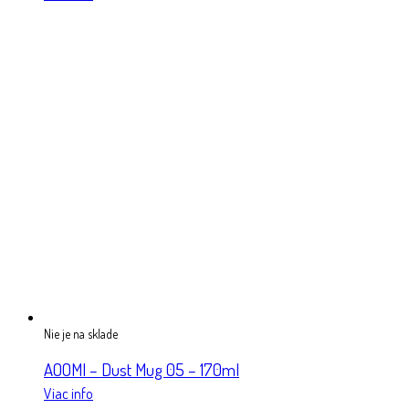
Nie je na sklade
AOOMI – Dust Mug 05 – 170ml
Viac info