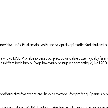
e novinka u nás. Guatemala Las Brisas ťa v prekvapí exotickými chuťami ako
a v roku 1990. V priebehu desaťročí prikupoval ďalšie pozemky, aby farmu 
 a udržateľných hnojív. Svoje kávovníky pestuje v nadmorskej výške 1 700
žiarni stretáva svet zelenej kávy so svetom kávy praženej. Španielsky názov
kaviarňach, ale aj u všetkých odberateľov. Nie sú veľká pražiareň a ich kapa