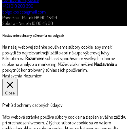
Alvinczyho 16, Košice
+421 910 203 396
bolge.kosice@gmail.com
Pondelok - Piatok 08:00-18:00
Sobota - Nedeľa 10:00-18:00
Nastavenie ochrany súkromia na bolge.sk
Na našej webovej stránke používame súbory cookie, aby sme ti
poskytli čo najrelevantnejší zážitok pri nákupe výberovej kávy.
Kliknutím na
Rozumiem
súhlasíš s používaním všetkých súborov
cookie na analýzu a marketing. Môžeš však navštíviť
Nastavenia
a
poskytnúť kontrolovaný súhlas s ich používaním.
Nastavenia
Rozumiem
Close
Prehľad ochrany osobných údajov
Táto webová stránka používa súbory cookie na zlepšenie vášho zážitku
pri prechádzaní webom. Z týchto súborov cookie sa vo vašom
prehliadači ukladajú súbory cookie, ktoré sú kategorizované podľa