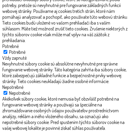
potreby, pretože sú nevyhnutné pre fungovanie základných funkcií
webovej stránky. Používame aj cookies tretích strán, ktoré nám
pomáhajú analyzovať a pochopiť, ako používate túto webovú stránku.
Tieto cookies budú uložené vo vašom prehliadači iba s vaším
súhlasom. Máte tiež možnosť zrušiť tieto cookies. Zrušenie niektorých z
týchto súborov cookie však môže mať vplyv na váš zážitok z
prehliadania.
Potrebné
Potrebné
Vždy zapnuté
Nevyhnutné súbory cookie sú absolútne nevyhnutné pre správne
fungovanie webovej stránky. Táto kategória zahŕňa iba súbory cookie,
ktoré zabezpečujú základné funkcie a bezpečnostné prvky webovej
stránky. Tieto cookies neukladajú žiadne osobné informácie.
Nepotrebné
Nepotrebné
Akékoľvek súbory cookie, ktoré nemusia byť obzvlášť potrebné na
fungovanie webovej stránky a používajú sa špeciálne na
zhromažďovanie osobných údajov používateľov prostredníctvom
analýzy, reklám a iného vloženého obsahu, sa označujú ako
nepotrebné súbory cookie. Pred spustením týchto súborov cookie na
vašej webovej lokalite je povinné získať súhlas používateľa.