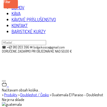
Filter
DOMOV
KÁVA
KÁVOVÉ PRÍSLUŠENSTVO
KONTAKT
BARISTICKÉ KURZY
☎ +421 910 203 396 ✉ bolge.kosice@gmail.com
DORUČENIE ZADARMO PRI OBJEDNÁVKE NAD 50,00 €
…
Načítavam obsah košíka…
>
Produkty
>
Doubleshot / Česko
>
Guatemala El Paraiso – Doubleshot
Nie je na sklade