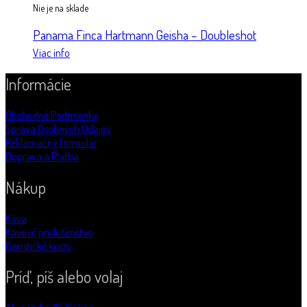
Nie je na sklade
Panama Finca Hartmann Geisha – Doubleshot
Viac info
Informácie
Obchodné Podmienky
Správa Osobných Údajov
Reklamačný formulár
Doprava a Platba
Nákup
Káva
Kávové príslušenstvo
Baristické kurzy
Príď, píš alebo volaj