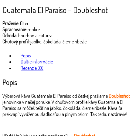
Guatemala El Paraiso – Doubleshot
Praženie:
filter
Spracovanie:
mokré
Odroda:
bourbon a caturra
Chuťový profil:
jablko, čokoláda, čierne ríbezle.
Popis
Ďalšie informácie
Recenzie (0)
Popis
Výberová káva Guatemala El Paraiso od českej pražiarne
Doubleshot
je novinka v našej ponuke. V chuťovom profile kávy Guatemala El
Paraiso sa môžeš tešiť na jablko, čokoláda, čierne ríbezle. Káva ťa
prekvapí vyváženou sladkosťou a plným telom. Tak teda, nazdravie!
Hľadáš inú kávu od tejto pražiarne? →
Doubleshot