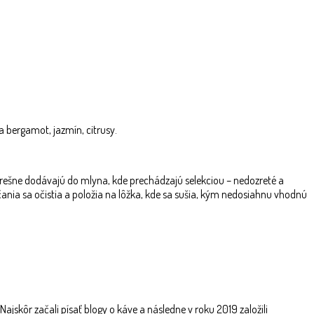
a bergamot, jazmín, citrusy.
erešne dodávajú do mlyna, kde prechádzajú selekciou – nedozreté a
ia sa očistia a položia na lôžka, kde sa sušia, kým nedosiahnu vhodnú
Najskôr začali písať blogy o káve a následne v roku 2019 založili