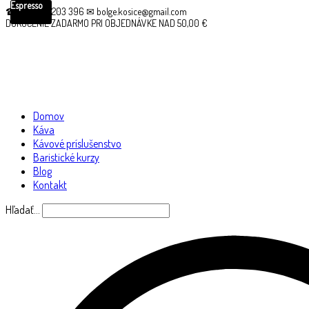
Espresso
☎ +421 910 203 396 ✉ bolge.kosice@gmail.com
DORUČENIE ZADARMO PRI OBJEDNÁVKE NAD 50,00 €
Domov
Káva
Kávové príslušenstvo
Baristické kurzy
Blog
Kontakt
Hľadať…