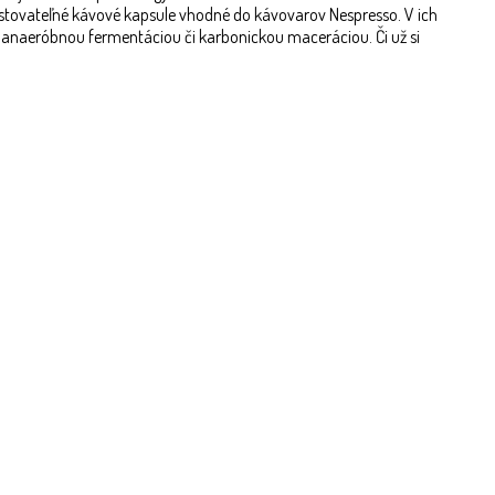
ostovateľné kávové kapsule vhodné do kávovarov Nespresso. V ich
ia anaeróbnou fermentáciou či karbonickou maceráciou. Či už si