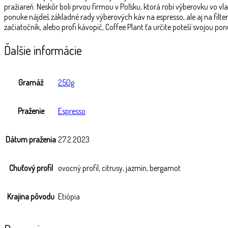
pražiareň. Neskôr boli prvou firmou v Poľsku, ktorá robí výberovku vo
ponuke nájdeš základné rady výberových káv na espresso, ale aj na filt
začiatočník, alebo profi kávopič, Coffee Plant ťa určite poteší svojou po
Ďalšie informácie
Gramáž
250g
Praženie
Espresso
Dátum praženia
27.2.2023
Chuťový profil
ovocný profil, citrusy, jazmín, bergamot
Krajina pôvodu
Etiópia