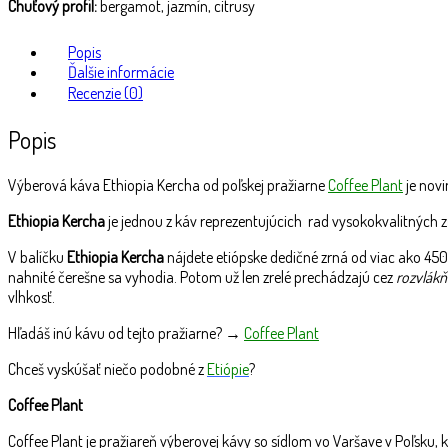
Chuťový profil:
bergamot, jazmín, citrusy
Popis
Ďalšie informácie
Recenzie (0)
Popis
Výberová káva Ethiopia Kercha
od poľskej pražiarne
Coffee Plant
je novi
Ethiopia Kercha
je jednou z káv reprezentujúcich rad vysokokvalitných z
V balíčku
Ethiopia Kercha
nájdete etiópske dedičné zrná od viac ako 45
nahnité čerešne sa vyhodia. Potom už len zrelé prechádzajú cez
rozvlák
vlhkosť.
Hľadáš inú kávu od tejto pražiarne? →
Coffee Plant
Chceš vyskúšať niečo podobné z
Etiópie
?
Coffee Plant
Coffee Plant je pražiareň výberovej kávy so sídlom vo Varšave v Poľsku, kt