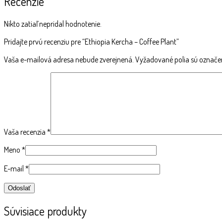
Recenzie
Nikto zatiaľ nepridal hodnotenie.
Pridajte prvú recenziu pre “Ethiopia Kercha – Coffee Plant”
Vaša e-mailová adresa nebude zverejnená.
Vyžadované polia sú označ
Vaša recenzia
*
Meno
*
E-mail
*
Súvisiace produkty