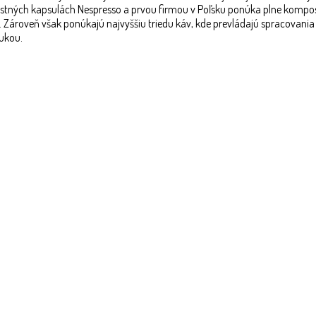
 vlastných kapsulách Nespresso a prvou firmou v Poľsku ponúka plne komp
er. Zároveň však ponúkajú najvyššiu triedu káv, kde prevládajú spracovan
nukou.