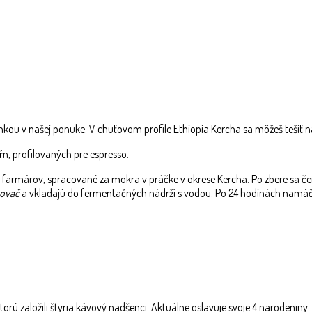
nkou v našej ponuke. V chuťovom profile Ethiopia Kercha sa môžeš tešiť n
ŕn, profilovaných pre espresso.
0 farmárov, spracované za mokra v práčke v okrese Kercha. Po zbere sa č
ňovač
a vkladajú do fermentačných nádrží s vodou. Po 24 hodinách namáčan
orú založili štyria kávový nadšenci. Aktuálne oslavuje svoje 4.narodeniny. 