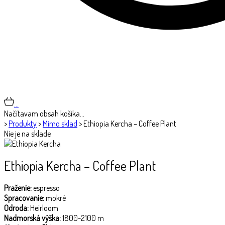
…
Načítavam obsah košíka…
>
Produkty
>
Mimo sklad
>
Ethiopia Kercha – Coffee Plant
Nie je na sklade
Ethiopia Kercha – Coffee Plant
Praženie:
espresso
Spracovanie:
mokré
Odroda:
Heirloom
Nadmorská výška:
1800-2100 m