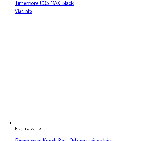
Timemore C3S MAX Black
Viac info
Nie je na sklade
Rhinowares Knock Box- Odklepávač na kávu