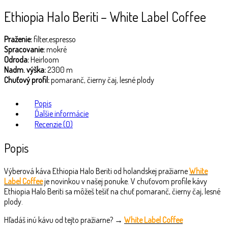
Ethiopia Halo Beriti – White Label Coffee
Praženie:
filter,espresso
Spracovanie:
mokré
Odroda:
Heirloom
Nadm. výška:
2300 m
Chuťový profil:
pomaranč, čierny čaj, lesné plody
Popis
Ďalšie informácie
Recenzie (0)
Popis
Výberová káva Ethiopia Halo Beriti od holandskej pražiarne
White
Label Coffee
je novinkou v našej ponuke. V chuťovom profile kávy
Ethiopia Halo Beriti sa môžeš tešiť na chuť pomaranč, čierny čaj, lesné
plody.
Hľadáš inú kávu od tejto pražiarne? →
White Label Coffee