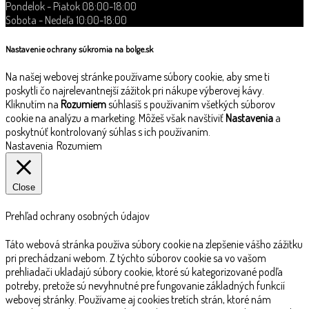
Pondelok - Piatok 08:00-18:00
Sobota - Nedeľa 10:00-18:00
Nastavenie ochrany súkromia na bolge.sk
Na našej webovej stránke používame súbory cookie, aby sme ti
poskytli čo najrelevantnejší zážitok pri nákupe výberovej kávy.
Kliknutím na
Rozumiem
súhlasíš s používaním všetkých súborov
cookie na analýzu a marketing. Môžeš však navštíviť
Nastavenia
a
poskytnúť kontrolovaný súhlas s ich používaním.
Nastavenia
Rozumiem
Close
Prehľad ochrany osobných údajov
Táto webová stránka používa súbory cookie na zlepšenie vášho zážitku
pri prechádzaní webom. Z týchto súborov cookie sa vo vašom
prehliadači ukladajú súbory cookie, ktoré sú kategorizované podľa
potreby, pretože sú nevyhnutné pre fungovanie základných funkcií
webovej stránky. Používame aj cookies tretích strán, ktoré nám