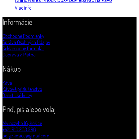
Viac info
Informácie
Obchodné Podmienky
Správa Osobných Údajov
Reklamačný formulár
Doprava a Platba
Nákup
Káva
Kávové príslušenstvo
Baristické kurzy
Príď, píš alebo volaj
Alvinczyho 16, Košice
+421 910 203 396
bolge.kosice@gmail.com