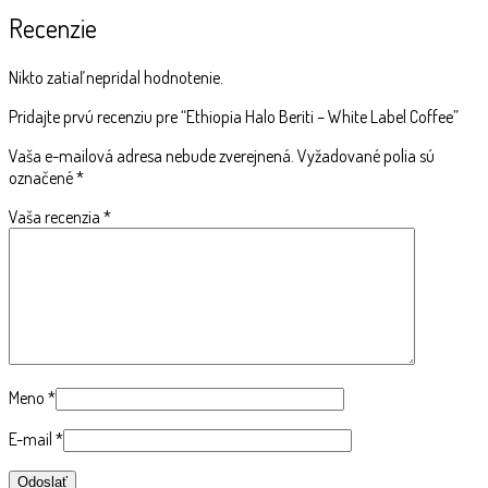
Recenzie
Nikto zatiaľ nepridal hodnotenie.
Pridajte prvú recenziu pre “Ethiopia Halo Beriti – White Label Coffee”
Vaša e-mailová adresa nebude zverejnená.
Vyžadované polia sú
označené
*
Vaša recenzia
*
Meno
*
E-mail
*