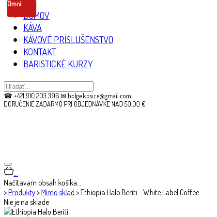
Omni
DOMOV
KÁVA
KÁVOVÉ PRÍSLUŠENSTVO
KONTAKT
BARISTICKÉ KURZY
☎ +421 910 203 396 ✉ bolge.kosice@gmail.com
DORUČENIE ZADARMO PRI OBJEDNÁVKE NAD 50,00 €
…
Načítavam obsah košíka…
>
Produkty
>
Mimo sklad
>
Ethiopia Halo Beriti – White Label Coffee
Nie je na sklade