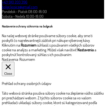
+421 910 203 396
bolge.kosice@gmail.com
Pondelok - Piatok 08:00-18:00
Sobota - Nedeľa 10:00-18:00
Nastavenie ochrany súkromia na bolge.sk
Na našej webovej stránke používame súbory cookie, aby sme ti
poskytli čo najrelevantnejší zážitok pri nákupe výberovej kávy.
Kliknutím na
Rozumiem
súhlasíš s používaním všetkých súborov
cookie na analýzu a marketing. Môžeš však navštíviť
Nastavenia
a
poskytnúť kontrolovaný súhlas s ich používaním.
Nastavenia
Rozumiem
Close
Prehľad ochrany osobných údajov
Táto webová stránka používa súbory cookie na zlepšenie vášho zážitku
pri prechádzaní webom. Z týchto súborov cookie sa vo vašom
prehliadači ukladajú súbory cookie, ktoré sú kategorizované podľa