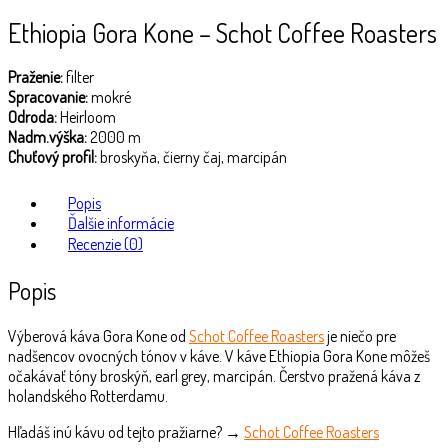
Ethiopia Gora Kone – Schot Coffee Roasters
Praženie:
filter
Spracovanie:
mokré
Odroda:
Heirloom
Nadm.výš
ka:
2000 m
Chuťový profil:
broskyňa, čierny čaj, marcipán
Popis
Ďalšie informácie
Recenzie (0)
Popis
Výberová káva Gora Kone od
Schot Coffee Roasters
je niečo pre
nadšencov ovocných tónov v káve. V káve Ethiopia Gora Kone môžeš
očakávať tóny broskýň, earl grey, marcipán. Čerstvo pražená káva z
holandského Rotterdamu.
Hľadáš inú kávu od tejto pražiarne? →
Schot Coffee Roasters