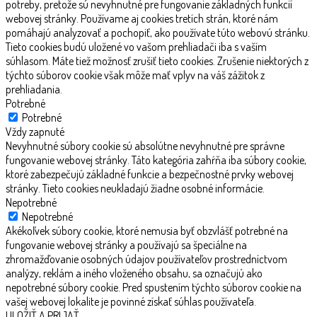
potreby, pretože sú nevyhnutné pre fungovanie základných funkcií
webovej stránky. Používame aj cookies tretích strán, ktoré nám
pomáhajú analyzovať a pochopiť, ako používate túto webovú stránku.
Tieto cookies budú uložené vo vašom prehliadači iba s vaším
súhlasom. Máte tiež možnosť zrušiť tieto cookies. Zrušenie niektorých z
týchto súborov cookie však môže mať vplyv na váš zážitok z
prehliadania.
Potrebné
Potrebné
Vždy zapnuté
Nevyhnutné súbory cookie sú absolútne nevyhnutné pre správne
fungovanie webovej stránky. Táto kategória zahŕňa iba súbory cookie,
ktoré zabezpečujú základné funkcie a bezpečnostné prvky webovej
stránky. Tieto cookies neukladajú žiadne osobné informácie.
Nepotrebné
Nepotrebné
Akékoľvek súbory cookie, ktoré nemusia byť obzvlášť potrebné na
fungovanie webovej stránky a používajú sa špeciálne na
zhromažďovanie osobných údajov používateľov prostredníctvom
analýzy, reklám a iného vloženého obsahu, sa označujú ako
nepotrebné súbory cookie. Pred spustením týchto súborov cookie na
vašej webovej lokalite je povinné získať súhlas používateľa.
ULOŽIŤ A PRIJAŤ