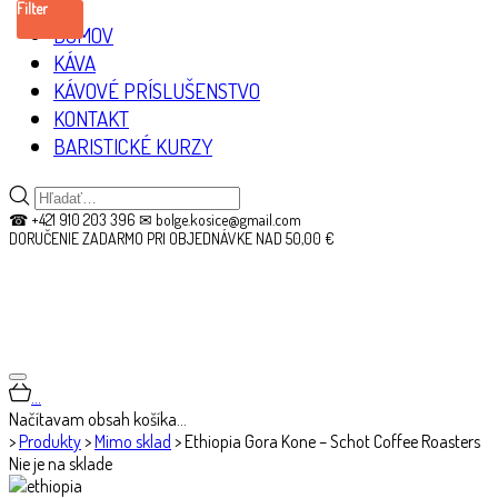
Filter
DOMOV
KÁVA
KÁVOVÉ PRÍSLUŠENSTVO
KONTAKT
BARISTICKÉ KURZY
☎ +421 910 203 396 ✉ bolge.kosice@gmail.com
DORUČENIE ZADARMO PRI OBJEDNÁVKE NAD 50,00 €
…
Načítavam obsah košíka…
>
Produkty
>
Mimo sklad
>
Ethiopia Gora Kone – Schot Coffee Roasters
Nie je na sklade