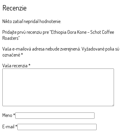
Recenzie
Nikto zatiaľ nepridal hodnotenie.
Pridajte prvú recenziu pre “Ethiopia Gora Kone – Schot Coffee
Roasters”
Vaša e-mailová adresa nebude zverejnená.
Vyžadované polia sú
označené
*
Vaša recenzia
*
Meno
*
E-mail
*