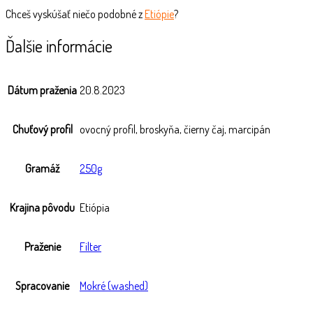
Chceš vyskúšať niečo podobné z
Etiópie
?
Ďalšie informácie
Dátum praženia
20.8.2023
Chuťový profil
ovocný profil, broskyňa, čierny čaj, marcipán
Gramáž
250g
Krajina pôvodu
Etiópia
Praženie
Filter
Spracovanie
Mokré (washed)