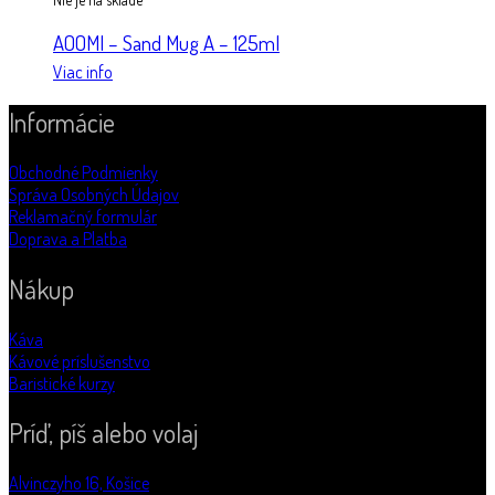
AOOMI – Sand Mug A – 125ml
Viac info
Informácie
Obchodné Podmienky
Správa Osobných Údajov
Reklamačný formulár
Doprava a Platba
Nákup
Káva
Kávové príslušenstvo
Baristické kurzy
Príď, píš alebo volaj
Alvinczyho 16, Košice