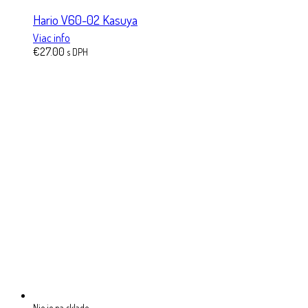
Hario V60-02 Kasuya
Viac info
€
27.00
s DPH
Nie je na sklade