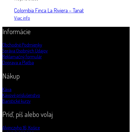
Colombia Finca La Riviera – Tanat
Viac info
Informácie
Obchodné Podmienky
Správa Osobných Údajov
Reklamačný formulár
Doprava a Platba
Nákup
Káva
Kávové príslušenstvo
Baristické kurzy
Príď, píš alebo volaj
Alvinczyho 16, Košice