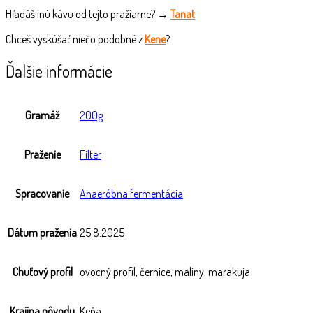
Hľadáš inú kávu od tejto pražiarne? →
Tanat
Chceš vyskúšať niečo podobné z
Kene
?
Ďalšie informácie
Gramáž
200g
Praženie
Filter
Spracovanie
Anaeróbna fermentácia
Dátum praženia
25.8.2025
Chuťový profil
ovocný profil, černice, maliny, marakuja
Krajina pôvodu
Keňa