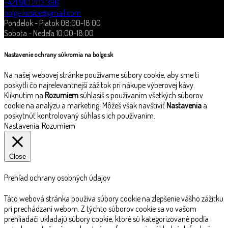
+421 910 203 396
bolge.kosice@gmail.com
Pondelok - Piatok 08:00-18:00
Sobota - Nedeľa 10:00-18:00
Nastavenie ochrany súkromia na bolge.sk
Na našej webovej stránke používame súbory cookie, aby sme ti
poskytli čo najrelevantnejší zážitok pri nákupe výberovej kávy.
Kliknutím na
Rozumiem
súhlasíš s používaním všetkých súborov
cookie na analýzu a marketing. Môžeš však navštíviť
Nastavenia
a
poskytnúť kontrolovaný súhlas s ich používaním.
Nastavenia
Rozumiem
Close
Prehľad ochrany osobných údajov
Táto webová stránka používa súbory cookie na zlepšenie vášho zážitku
pri prechádzaní webom. Z týchto súborov cookie sa vo vašom
prehliadači ukladajú súbory cookie, ktoré sú kategorizované podľa