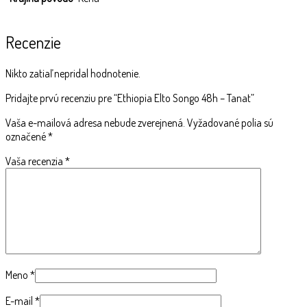
Recenzie
Nikto zatiaľ nepridal hodnotenie.
Pridajte prvú recenziu pre “Ethiopia Elto Songo 48h – Tanat”
Vaša e-mailová adresa nebude zverejnená.
Vyžadované polia sú
označené
*
Vaša recenzia
*
Meno
*
E-mail
*