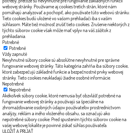
potreby, pretože sú nevyhnutné pre fungovanie základných funkcií
webovej stránky. Používame aj cookies tretích strán, ktoré nám
pomáhajú analyzovať a pochopiť, ako používate túto webovú stránku.
Tieto cookies budú uložené vo vašom prehliadači iba s vaším
súhlasom. Máte tiež možnosť zrušiť tieto cookies. Zrušenie niektorých z
týchto súborov cookie však môže mať vplyv na váš zážitok z
prehliadania.
Potrebné
Potrebné
Vždy zapnuté
Nevyhnutné súbory cookie sú absolútne nevyhnutné pre správne
fungovanie webovej stránky. Táto kategória zahŕňa iba súbory cookie,
ktoré zabezpečujú základné funkcie a bezpečnostné prvky webovej
stránky. Tieto cookies neukladajú žiadne osobné informácie.
Nepotrebné
Nepotrebné
Akékoľvek súbory cookie, ktoré nemusia byť obzvlášť potrebné na
fungovanie webovej stránky a používajú sa špeciálne na
zhromažďovanie osobných údajov používateľov prostredníctvom
analýzy, reklám a iného vloženého obsahu, sa označujú ako
nepotrebné súbory cookie. Pred spustením týchto súborov cookie na
vašej webovej lokalite je povinné získať súhlas používateľa.
ULOŽIŤ A PRIJAŤ