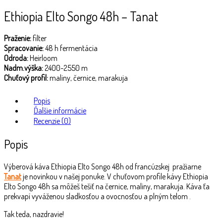
Ethiopia Elto Songo 48h – Tanat
Praženie:
filter
Spracovanie:
48 h fermentácia
Odroda:
Heirloom
Nadm.výška:
2400-2550 m
Chuťový profil:
maliny, černice, marakuja
Popis
Ďalšie informácie
Recenzie (0)
Popis
Výberová káva Ethiopia Elto Songo 48h od francúzskej
pražiarne
Tanat
je novinkou v našej ponuke. V chuťovom profile kávy Ethiopia
Elto Songo 48h sa môžeš tešiť na černice, maliny, marakuja. Káva ťa
prekvapí vyváženou sladkosťou a ovocnosťou a plným telom .
Tak teda, nazdravie!