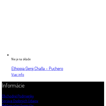
Nie je na sklade
Ethiopia Genji Challa – Puchero
Viac info
Informácie
Obchodné Podmienky
Správa Osobných Údajov
Reklamačný formulár