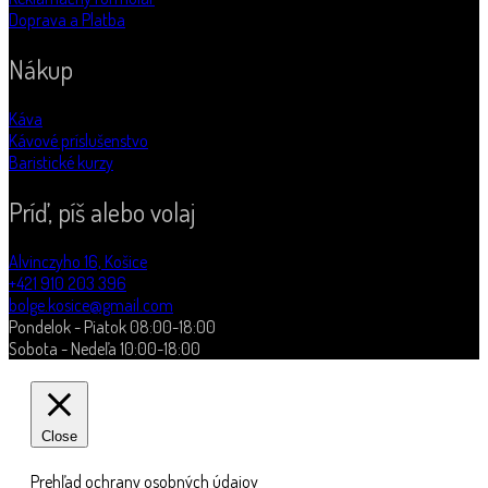
Doprava a Platba
Nákup
Káva
Kávové príslušenstvo
Baristické kurzy
Príď, píš alebo volaj
Alvinczyho 16, Košice
+421 910 203 396
bolge.kosice@gmail.com
Pondelok - Piatok 08:00-18:00
Sobota - Nedeľa 10:00-18:00
Close
Prehľad ochrany osobných údajov