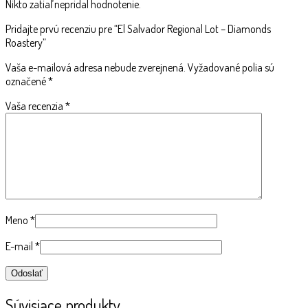
Nikto zatiaľ nepridal hodnotenie.
Pridajte prvú recenziu pre “El Salvador Regional Lot – Diamonds
Roastery”
Vaša e-mailová adresa nebude zverejnená.
Vyžadované polia sú
označené
*
Vaša recenzia
*
Meno
*
E-mail
*
Súvisiace produkty