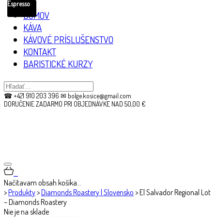
Espresso
DOMOV
KÁVA
KÁVOVÉ PRÍSLUŠENSTVO
KONTAKT
BARISTICKÉ KURZY
☎ +421 910 203 396 ✉ bolge.kosice@gmail.com
DORUČENIE ZADARMO PRI OBJEDNÁVKE NAD 50,00 €
…
Načítavam obsah košíka…
>
Produkty
>
Diamonds Roastery | Slovensko
>
El Salvador Regional Lot
– Diamonds Roastery
Nie je na sklade