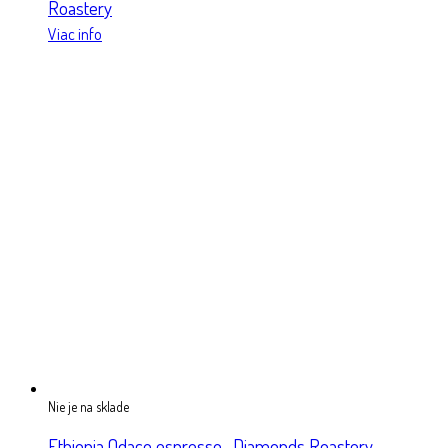
Roastery
Viac info
Nie je na sklade
Ethiopia Odaco espresso- Diamonds Roastery