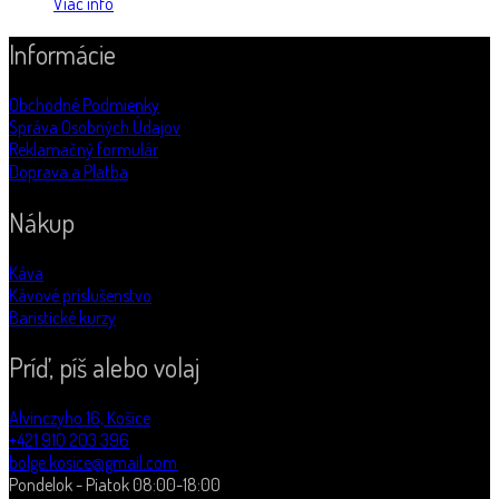
Viac info
Informácie
Obchodné Podmienky
Správa Osobných Údajov
Reklamačný formulár
Doprava a Platba
Nákup
Káva
Kávové príslušenstvo
Baristické kurzy
Príď, píš alebo volaj
Alvinczyho 16, Košice
+421 910 203 396
bolge.kosice@gmail.com
Pondelok - Piatok 08:00-18:00