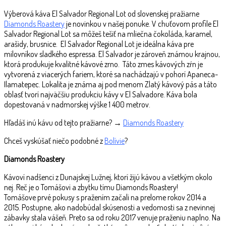
Výberová káva El Salvador Regional Lot od slovenskej pražiarne
Diamonds Roastery
je novinkou v našej ponuke. V chuťovom profile El
Salvador Regional Lot sa môžeš tešiť na mliečna čokoláda, karamel,
arašidy, brusnice. El Salvador Regional Lot je ideálna káva pre
milovníkov sladkého espressa. El Salvador je zároveň známou krajnou,
ktorá produkuje kvalitné kávové zrno. Táto zmes kávových zŕn je
vytvorená z viacerých fariem, ktoré sa nachádzajú v pohorí Apaneca-
Ilamatepec. Lokalita je známa aj pod menom Zlatý kávový pás a táto
oblasť tvorí najväčšiu produkciu kávy v El Salvadore. Káva bola
dopestovaná v nadmorskej výške 1 400 metrov.
Hľadáš inú kávu od tejto pražiarne? →
Diamonds Roastery
Chceš vyskúšať niečo podobné z
Bolívie
?
Diamonds Roastery
Kávoví nadšenci z Dunajskej Lužnej, ktorí žijú kávou a všetkým okolo
nej. Reč je o Tomášovi a zbytku tímu Diamonds Roastery!
Tomášove prvé pokusy s pražením začali na prelome rokov 2014 a
2015. Postupne, ako nadobúdal skúsenosti a vedomosti sa z nevinnej
zábavky stala vášeň. Preto sa od roku 2017 venuje praženiu naplno. Na