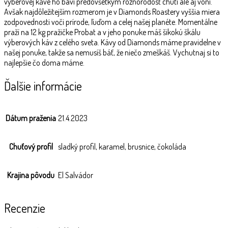
výberovej káve ho baví predovšetkým rôznorodosť chutí ale aj vôní.
Avšak najdôležitejším rozmerom je v Diamonds Roastery vyššia miera
zodpovednosti voči prírode, ľuďom a celej našej planéte. Momentálne
praží na 12 kg pražičke Probat a v jeho ponuke máš šikokú škálu
výberových káv z celého sveta. Kávy od Diamonds máme pravidelne v
našej ponuke, takže sa nemusíš báť, že niečo zmeškáš. Vychutnaj si to
najlepšie čo doma máme.
Ďalšie informácie
Dátum praženia
21.4.2023
Chuťový profil
sladký profil, karamel, brusnice, čokoláda
Krajina pôvodu
El Salvádor
Recenzie