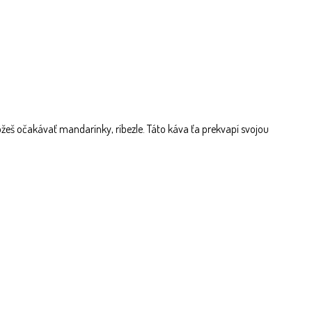
ôžeš očakávať mandarínky, ríbezle. Táto káva ťa prekvapí svojou