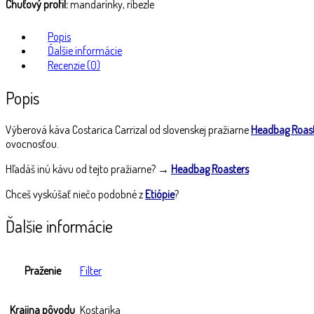
Chuťový profil:
mandarínky, ríbezle
Popis
Ďalšie informácie
Recenzie (0)
Popis
Výberová káva Costarica Carrizal od slovenskej pražiarne
Headbag Roas
ovocnosťou.
Hľadáš inú kávu od tejto pražiarne? →
Headbag Roasters
Chceš vyskúšať niečo podobné z
Etiópie
?
Ďalšie informácie
Praženie
Filter
Krajina pôvodu
Kostarika