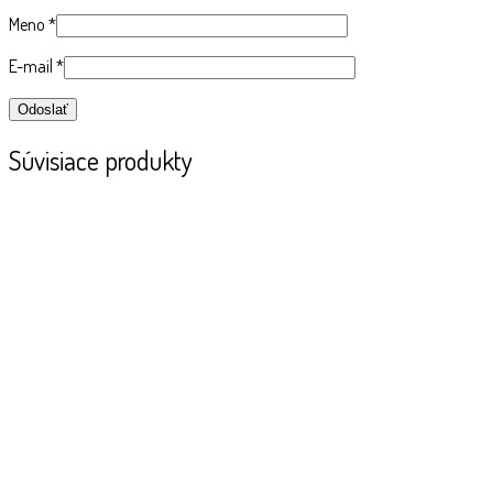
Meno
*
E-mail
*
Súvisiace produkty