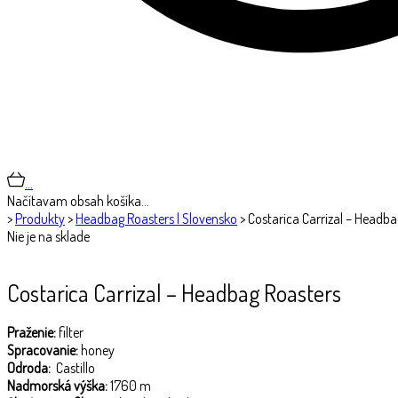
…
Načítavam obsah košíka…
>
Produkty
>
Headbag Roasters | Slovensko
>
Costarica Carrizal – Headba
Nie je na sklade
Costarica Carrizal – Headbag Roasters
Praženie:
filter
Spracovanie:
honey
Odroda:
Castillo
Nadmorská výška:
1760 m