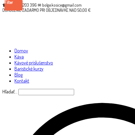
Filter
☎ +421 910 203 396 ✉ bolge.kosice@gmail.com
DORUČENIE ZADARMO PRI OBJEDNÁVKE NAD 50,00 €
Domov
Káva
Kávové príslušenstvo
Baristické kurzy
Blog
Kontakt
Hľadať…