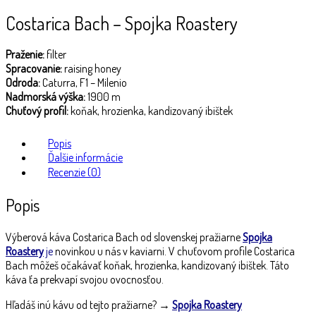
Costarica Bach – Spojka Roastery
Praženie:
filter
Spracovanie:
raising honey
Odroda:
Caturra, F1 – Milenio
Nadmorská výška:
1900 m
Chuťový profil:
koňak, hrozienka, kandizovaný ibištek
Popis
Ďalšie informácie
Recenzie (0)
Popis
Výberová káva Costarica Bach od slovenskej pražiarne
Spojka
Roastery
je
novinkou u nás v kaviarni. V chuťovom profile Costarica
Bach môžeš očakávať koňak, hrozienka, kandizovaný ibištek. Táto
káva ťa prekvapí svojou ovocnosťou.
Hľadáš inú kávu od tejto pražiarne? →
Spojka Roastery