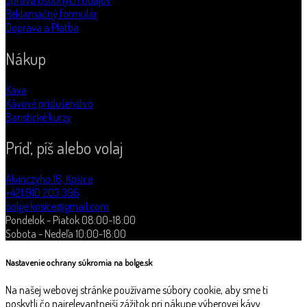
Reklamačný formulár
Doprava a Platba
Nákup
Káva
Kávové príslušenstvo
Baristické kurzy
Príď, píš alebo volaj
Alvinczyho 16, Košice
+421 910 203 396
bolge.kosice@gmail.com
Pondelok - Piatok 08:00-18:00
Sobota - Nedeľa 10:00-18:00
Nastavenie ochrany súkromia na bolge.sk
Na našej webovej stránke používame súbory cookie, aby sme ti
poskytli čo najrelevantnejší zážitok pri nákupe výberovej kávy.