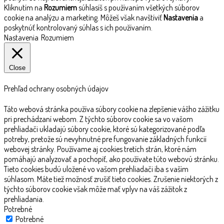
Kliknutím na
Rozumiem
súhlasíš s používaním všetkých súborov
cookie na analýzu a marketing. Môžeš však navštíviť
Nastavenia
a
poskytnúť kontrolovaný súhlas s ich používaním.
Nastavenia
Rozumiem
Close
Prehľad ochrany osobných údajov
Táto webová stránka používa súbory cookie na zlepšenie vášho zážitku
pri prechádzaní webom. Z týchto súborov cookie sa vo vašom
prehliadači ukladajú súbory cookie, ktoré sú kategorizované podľa
potreby, pretože sú nevyhnutné pre fungovanie základných funkcií
webovej stránky. Používame aj cookies tretích strán, ktoré nám
pomáhajú analyzovať a pochopiť, ako používate túto webovú stránku.
Tieto cookies budú uložené vo vašom prehliadači iba s vaším
súhlasom. Máte tiež možnosť zrušiť tieto cookies. Zrušenie niektorých z
týchto súborov cookie však môže mať vplyv na váš zážitok z
prehliadania.
Potrebné
Potrebné