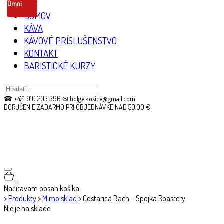
Omni
DOMOV
KÁVA
KÁVOVÉ PRÍSLUŠENSTVO
KONTAKT
BARISTICKÉ KURZY
☎ +421 910 203 396 ✉ bolge.kosice@gmail.com
DORUČENIE ZADARMO PRI OBJEDNÁVKE NAD 50,00 €
…
Načítavam obsah košíka…
>
Produkty
>
Mimo sklad
>
Costarica Bach – Spojka Roastery
Nie je na sklade