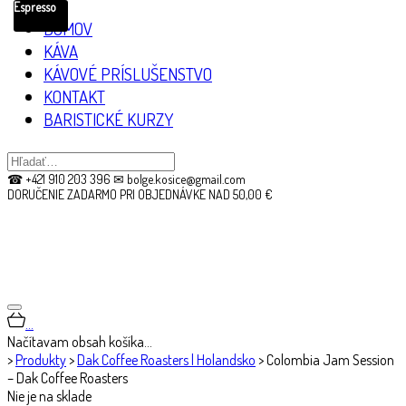
Espresso
DOMOV
KÁVA
KÁVOVÉ PRÍSLUŠENSTVO
KONTAKT
BARISTICKÉ KURZY
☎ +421 910 203 396 ✉ bolge.kosice@gmail.com
DORUČENIE ZADARMO PRI OBJEDNÁVKE NAD 50,00 €
…
Načítavam obsah košíka…
>
Produkty
>
Dak Coffee Roasters | Holandsko
>
Colombia Jam Session
– Dak Coffee Roasters
Nie je na sklade