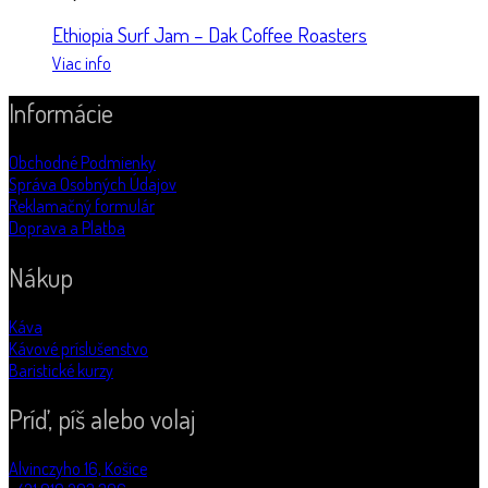
Ethiopia Surf Jam – Dak Coffee Roasters
Viac info
Informácie
Obchodné Podmienky
Správa Osobných Údajov
Reklamačný formulár
Doprava a Platba
Nákup
Káva
Kávové príslušenstvo
Baristické kurzy
Príď, píš alebo volaj
Alvinczyho 16, Košice