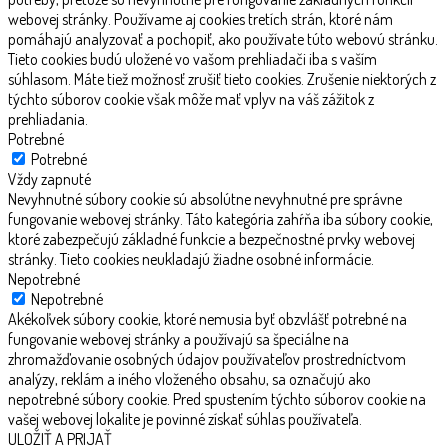
webovej stránky. Používame aj cookies tretích strán, ktoré nám
pomáhajú analyzovať a pochopiť, ako používate túto webovú stránku.
Tieto cookies budú uložené vo vašom prehliadači iba s vaším
súhlasom. Máte tiež možnosť zrušiť tieto cookies. Zrušenie niektorých z
týchto súborov cookie však môže mať vplyv na váš zážitok z
prehliadania.
Potrebné
Potrebné
Vždy zapnuté
Nevyhnutné súbory cookie sú absolútne nevyhnutné pre správne
fungovanie webovej stránky. Táto kategória zahŕňa iba súbory cookie,
ktoré zabezpečujú základné funkcie a bezpečnostné prvky webovej
stránky. Tieto cookies neukladajú žiadne osobné informácie.
Nepotrebné
Nepotrebné
Akékoľvek súbory cookie, ktoré nemusia byť obzvlášť potrebné na
fungovanie webovej stránky a používajú sa špeciálne na
zhromažďovanie osobných údajov používateľov prostredníctvom
analýzy, reklám a iného vloženého obsahu, sa označujú ako
nepotrebné súbory cookie. Pred spustením týchto súborov cookie na
vašej webovej lokalite je povinné získať súhlas používateľa.
ULOŽIŤ A PRIJAŤ