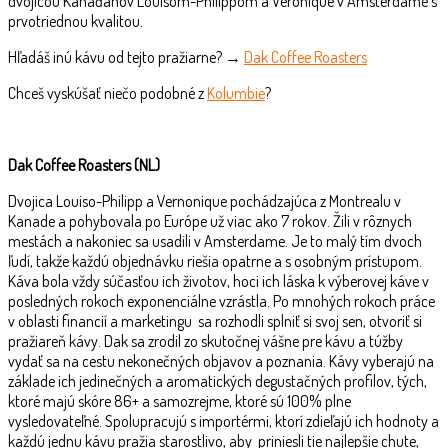
dvojicou Kanaďanov Louisom-Philippom a Veronique v Amsterdame s
prvotriednou kvalitou.
Hľadáš inú kávu od tejto pražiarne? →
Dak Coffee Roasters
Chceš vyskúšať niečo podobné z
Kolumbie
?
Dak Coffee Roasters (NL)
Dvojica Louiso-Philipp a Vernonique pochádzajúca z Montrealu v
Kanade a pohybovala po Európe už viac ako 7 rokov. Žili v rôznych
mestách a nakoniec sa usadili v Amsterdame. Je to malý tím dvoch
ľudí, takže každú objednávku riešia opatrne a s osobným prístupom.
Káva bola vždy súčasťou ich životov, hoci ich láska k výberovej káve v
posledných rokoch exponenciálne vzrástla. Po mnohých rokoch práce
v oblasti financií a marketingu sa rozhodli splniť si svoj sen, otvoriť si
pražiareň kávy. Dak sa zrodil zo skutočnej vášne pre kávu a túžby
vydať sa na cestu nekonečných objavov a poznania. Kávy vyberajú na
základe ich jedinečných a aromatických degustačných profilov, tých,
ktoré majú skóre 86+ a samozrejme, ktoré sú 100% plne
vysledovateľné. Spolupracujú s importérmi, ktorí zdieľajú ich hodnoty a
každú jednu kávu pražia starostlivo, aby priniesli tie najlepšie chute,