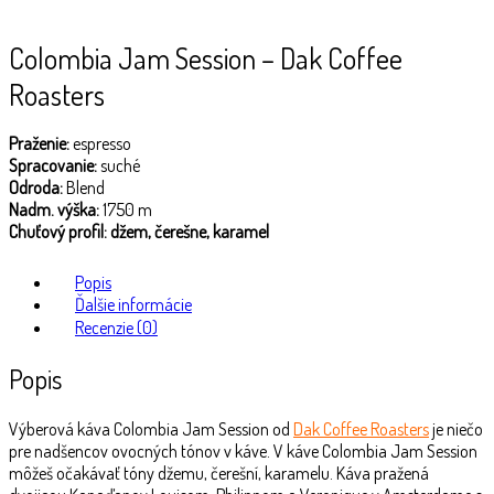
Colombia Jam Session – Dak Coffee
Roasters
Praženie:
espresso
Spracovanie:
suché
Odroda:
Blend
Nadm. výška:
1750 m
Chuťový profil: džem, čerešne, karamel
Popis
Ďalšie informácie
Recenzie (0)
Popis
Výberová káva Colombia Jam Session
od
Dak Coffee Roasters
je niečo
pre nadšencov ovocných tónov v káve. V káve Colombia Jam Session
môžeš očakávať tóny džemu, čerešní, karamelu. Káva pražená