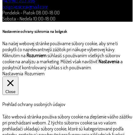
+421 910 203 396
bolge.kosice@gmail.com
Pondelok - Piatok 08:00-18:00
Sobota - Nedeľa 10:00-18:00
Nastavenie ochrany súkromia na bolge.sk
Na našej webovej stránke používame súbory cookie, aby sme ti
poskytli čo najrelevantnejší zážitok pri nákupe výberovej kávy.
Kliknutím na
Rozumiem
súhlasíš s používaním všetkých súborov
cookie na analýzu a marketing. Môžeš však navštíviť
Nastavenia
a
poskytnúť kontrolovaný súhlas s ich používaním.
Nastavenia
Rozumiem
Close
Prehľad ochrany osobných údajov
Táto webová stránka používa súbory cookie na zlepšenie vášho zážitku
pri prechádzaní webom. Z týchto súborov cookie sa vo vašom
prehliadači ukladajú súbory cookie, ktoré sú kategorizované podľa
potreby, pretože sú nevyhnutné pre fungovanie základných funkcií