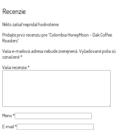
Recenzie
Nikto zatiaľ nepridal hodnotenie.
Pridajte prvú recenziu pre “Colombia HoneyMoon – Dak Coffee
Roasters”
Vaša e-mailová adresa nebude zverejnená.
Vyžadované polia sú
označené
*
Vaša recenzia
*
Meno
*
E-mail
*