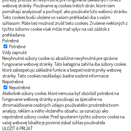
webovej stránky. Používame aj cookies tretích strán, ktoré nám
pomáhajú analyzovať a pochopiť, ako používate túto webovú stránku.
Tieto cookies budú uložené vo vašom prehliadači iba s vaším
súhlasom. Máte tiež možnosť zrušiť tieto cookies. Zrušenie niektorých z
týchto súborov cookie však môže mať vplyv na váš zážitok z
prehliadania.
Potrebné
Potrebné
Vždy zapnuté
Nevyhnutné súbory cookie sú absolútne nevyhnutné pre správne
fungovanie webovej stránky. Táto kategória zahŕňa iba súbory cookie,
ktoré zabezpečujú základné funkcie a bezpečnostné prvky webovej
stránky. Tieto cookies neukladajú žiadne osobné informácie.
Nepotrebné
Nepotrebné
Akékoľvek súbory cookie, ktoré nemusia byť obzvlášť potrebné na
fungovanie webovej stránky a používajú sa špeciálne na
zhromažďovanie osobných údajov používateľov prostredníctvom
analýzy, reklám a iného vloženého obsahu, sa označujú ako
nepotrebné súbory cookie. Pred spustením týchto súborov cookie na
vašej webovej lokalite je povinné získať súhlas používateľa.
ULOŽIŤ A PRIJAŤ