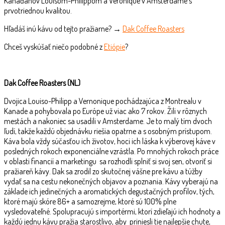
Kanaďanov Louisom-Philippom a Veronique v Amsterdame s
prvotriednou kvalitou.
Hľadáš inú kávu od tejto pražiarne? →
Dak Coffee Roasters
Chceš vyskúšať niečo podobné z
Etiópie
?
Dak Coffee Roasters (NL)
Dvojica Louiso-Philipp a Vernonique pochádzajúca z Montrealu v
Kanade a pohybovala po Európe už viac ako 7 rokov. Žili v rôznych
mestách a nakoniec sa usadili v Amsterdame. Je to malý tím dvoch
ľudí, takže každú objednávku riešia opatrne a s osobným prístupom.
Káva bola vždy súčasťou ich životov, hoci ich láska k výberovej káve v
posledných rokoch exponenciálne vzrástla. Po mnohých rokoch práce
v oblasti financií a marketingu sa rozhodli splniť si svoj sen, otvoriť si
pražiareň kávy. Dak sa zrodil zo skutočnej vášne pre kávu a túžby
vydať sa na cestu nekonečných objavov a poznania. Kávy vyberajú na
základe ich jedinečných a aromatických degustačných profilov, tých,
ktoré majú skóre 86+ a samozrejme, ktoré sú 100% plne
vysledovateľné. Spolupracujú s importérmi, ktorí zdieľajú ich hodnoty a
každú jednu kávu pražia starostlivo, aby priniesli tie najlepšie chute,