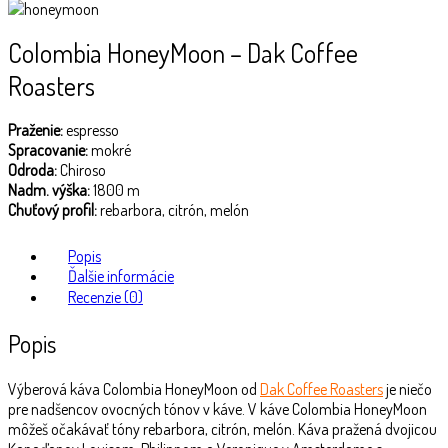
Colombia HoneyMoon – Dak Coffee
Roasters
Praženie:
espresso
Spracovanie:
mokré
Odroda:
Chiroso
Nadm. výška:
1800 m
Chuťový profil:
rebarbora, citrón, melón
Popis
Ďalšie informácie
Recenzie (0)
Popis
Výberová káva Colombia HoneyMoon od
Dak Coffee Roasters
je niečo
pre nadšencov ovocných tónov v káve. V káve Colombia HoneyMoon
môžeš očakávať tóny rebarbora, citrón, melón. Káva pražená dvojicou