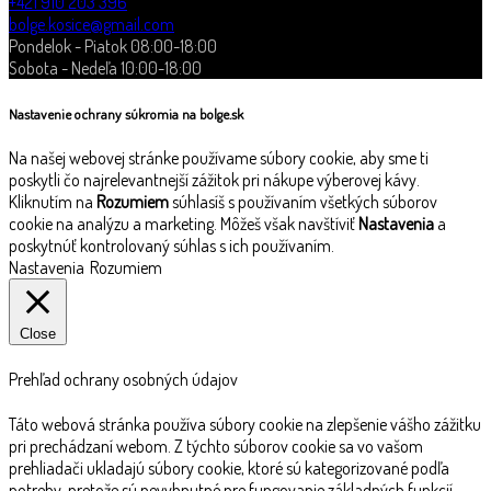
+421 910 203 396
bolge.kosice@gmail.com
Pondelok - Piatok 08:00-18:00
Sobota - Nedeľa 10:00-18:00
Nastavenie ochrany súkromia na bolge.sk
Na našej webovej stránke používame súbory cookie, aby sme ti
poskytli čo najrelevantnejší zážitok pri nákupe výberovej kávy.
Kliknutím na
Rozumiem
súhlasíš s používaním všetkých súborov
cookie na analýzu a marketing. Môžeš však navštíviť
Nastavenia
a
poskytnúť kontrolovaný súhlas s ich používaním.
Nastavenia
Rozumiem
Close
Prehľad ochrany osobných údajov
Táto webová stránka používa súbory cookie na zlepšenie vášho zážitku
pri prechádzaní webom. Z týchto súborov cookie sa vo vašom
prehliadači ukladajú súbory cookie, ktoré sú kategorizované podľa
potreby, pretože sú nevyhnutné pre fungovanie základných funkcií