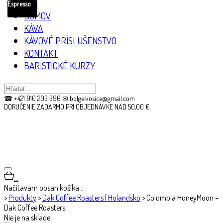
Espresso
DOMOV
KÁVA
KÁVOVÉ PRÍSLUŠENSTVO
KONTAKT
BARISTICKÉ KURZY
☎ +421 910 203 396 ✉ bolge.kosice@gmail.com
DORUČENIE ZADARMO PRI OBJEDNÁVKE NAD 50,00 €
…
Načítavam obsah košíka…
>
Produkty
>
Dak Coffee Roasters | Holandsko
>
Colombia HoneyMoon –
Dak Coffee Roasters
Nie je na sklade