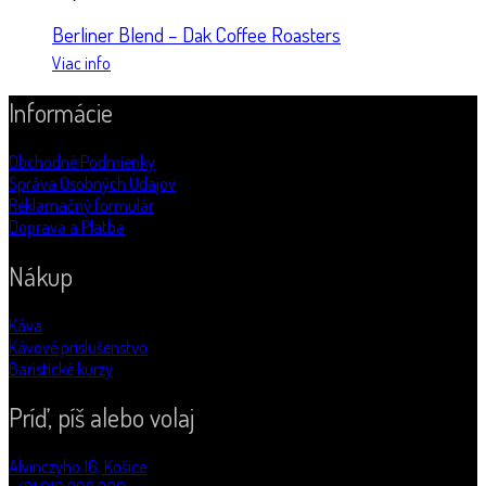
Berliner Blend – Dak Coffee Roasters
Viac info
Informácie
Obchodné Podmienky
Správa Osobných Údajov
Reklamačný formulár
Doprava a Platba
Nákup
Káva
Kávové príslušenstvo
Baristické kurzy
Príď, píš alebo volaj
Alvinczyho 16, Košice