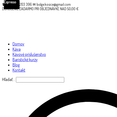
Espresso
☎ +421 910 203 396 ✉ bolge.kosice@gmail.com
DORUČENIE ZADARMO PRI OBJEDNÁVKE NAD 50,00 €
Domov
Káva
Kávové príslušenstvo
Baristické kurzy
Blog
Kontakt
Hľadať…