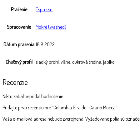
Praženie
Espresso
Spracovanie
Mokré (washed)
Dátum praženia
18.8.2022
Chuťový profil
sladký profil, višne, cukrová trstina, jablko
Recenzie
Nikto zatiaľ nepridal hodnotenie.
Pridajte prvú recenziu pre “Colombia Giraldo- Casino Mocca”
Vaša e-mailová adresa nebude zverejnená.
Vyžadované polia sú označ