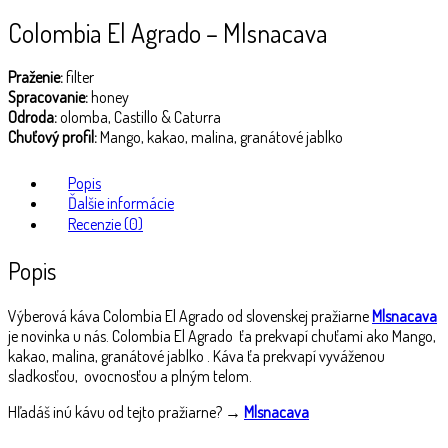
Colombia El Agrado – Mlsnacava
Praženie:
filter
Spracovanie:
honey
Odroda:
olomba, Castillo & Caturra
Chuťový profil:
Mango, kakao, malina, granátové jablko
Popis
Ďalšie informácie
Recenzie (0)
Popis
Výberová káva Colombia El Agrado od slovenskej pražiarne
Mlsnacava
je novinka u nás. Colombia El Agrado ťa prekvapí chuťami ako Mango,
kakao, malina, granátové jablko . K
áva ťa prekvapí vyváženou
sladkosťou, ovocnosťou a plným telom.
Hľadáš inú kávu od tejto pražiarne? →
Mlsnacava