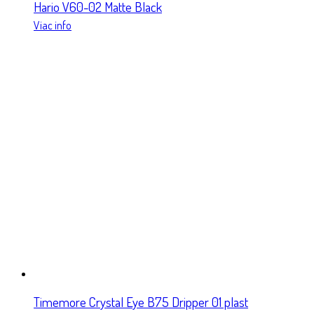
Hario V60-02 Matte Black
Viac info
Timemore Crystal Eye B75 Dripper 01 plast