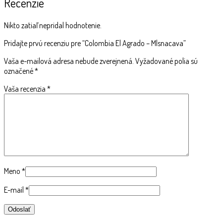
Recenzie
Nikto zatiaľ nepridal hodnotenie.
Pridajte prvú recenziu pre “Colombia El Agrado – Mlsnacava”
Vaša e-mailová adresa nebude zverejnená.
Vyžadované polia sú
označené
*
Vaša recenzia
*
Meno
*
E-mail
*