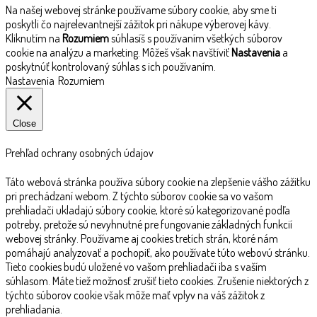
Na našej webovej stránke používame súbory cookie, aby sme ti
poskytli čo najrelevantnejší zážitok pri nákupe výberovej kávy.
Kliknutím na
Rozumiem
súhlasíš s používaním všetkých súborov
cookie na analýzu a marketing. Môžeš však navštíviť
Nastavenia
a
poskytnúť kontrolovaný súhlas s ich používaním.
Nastavenia
Rozumiem
Close
Prehľad ochrany osobných údajov
Táto webová stránka používa súbory cookie na zlepšenie vášho zážitku
pri prechádzaní webom. Z týchto súborov cookie sa vo vašom
prehliadači ukladajú súbory cookie, ktoré sú kategorizované podľa
potreby, pretože sú nevyhnutné pre fungovanie základných funkcií
webovej stránky. Používame aj cookies tretích strán, ktoré nám
pomáhajú analyzovať a pochopiť, ako používate túto webovú stránku.
Tieto cookies budú uložené vo vašom prehliadači iba s vaším
súhlasom. Máte tiež možnosť zrušiť tieto cookies. Zrušenie niektorých z
týchto súborov cookie však môže mať vplyv na váš zážitok z
prehliadania.