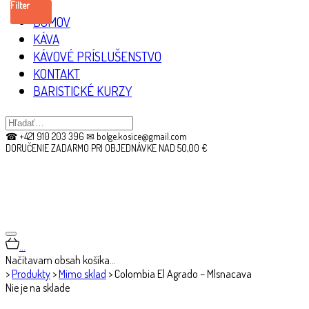
Filter
DOMOV
KÁVA
KÁVOVÉ PRÍSLUŠENSTVO
KONTAKT
BARISTICKÉ KURZY
☎ +421 910 203 396 ✉ bolge.kosice@gmail.com
DORUČENIE ZADARMO PRI OBJEDNÁVKE NAD 50,00 €
…
Načítavam obsah košíka…
>
Produkty
>
Mimo sklad
>
Colombia El Agrado – Mlsnacava
Nie je na sklade