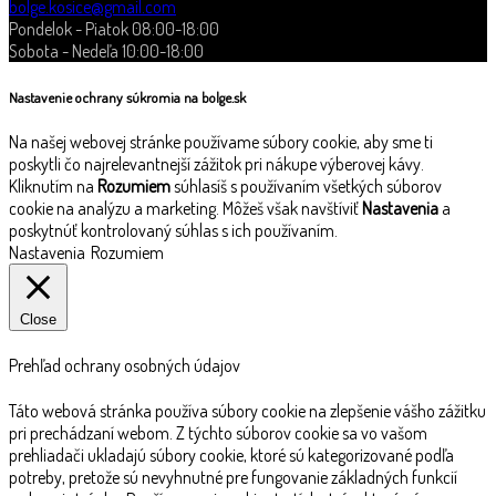
bolge.kosice@gmail.com
Pondelok - Piatok 08:00-18:00
Sobota - Nedeľa 10:00-18:00
Nastavenie ochrany súkromia na bolge.sk
Na našej webovej stránke používame súbory cookie, aby sme ti
poskytli čo najrelevantnejší zážitok pri nákupe výberovej kávy.
Kliknutím na
Rozumiem
súhlasíš s používaním všetkých súborov
cookie na analýzu a marketing. Môžeš však navštíviť
Nastavenia
a
poskytnúť kontrolovaný súhlas s ich používaním.
Nastavenia
Rozumiem
Close
Prehľad ochrany osobných údajov
Táto webová stránka používa súbory cookie na zlepšenie vášho zážitku
pri prechádzaní webom. Z týchto súborov cookie sa vo vašom
prehliadači ukladajú súbory cookie, ktoré sú kategorizované podľa
potreby, pretože sú nevyhnutné pre fungovanie základných funkcií