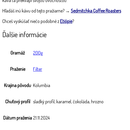
káva ťa prekvapí svojou ovocnosťou.
Hľadáš inú kávu od tejto pražiarne? →
Sedmitchka Coffee Roasters
Chceš vyskúšať niečo podobné z
Etiópie
?
Ďalšie informácie
Gramáž
200g
Praženie
Filter
Krajina pôvodu
Kolumbia
Chuťový profil
sladký profil, karamel, čokoláda, hrozno
Dátum praženia
21.11.2024