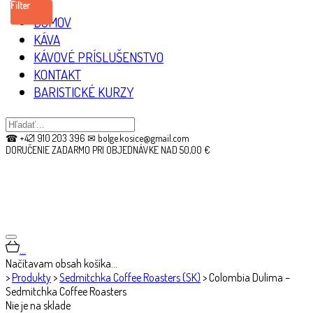
Filter
DOMOV
KÁVA
KÁVOVÉ PRÍSLUŠENSTVO
KONTAKT
BARISTICKÉ KURZY
☎ +421 910 203 396 ✉ bolge.kosice@gmail.com
DORUČENIE ZADARMO PRI OBJEDNÁVKE NAD 50,00 €
…
Načítavam obsah košíka…
>
Produkty
>
Sedmitchka Coffee Roasters (SK)
>
Colombia Dulima –
Sedmitchka Coffee Roasters
Nie je na sklade