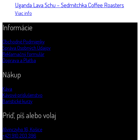
Uganda Lava Schu – Sedmitchka Coffee Roasters
Viac info
Informácie
Obchodné Podmienky
Správa Osobných Údajov
Reklamačný formulár
Doprava a Platba
Nákup
Káva
Kávové príslušenstvo
Baristické kurzy
Príď, píš alebo volaj
Alvinczyho 16, Košice
+421 910 203 396