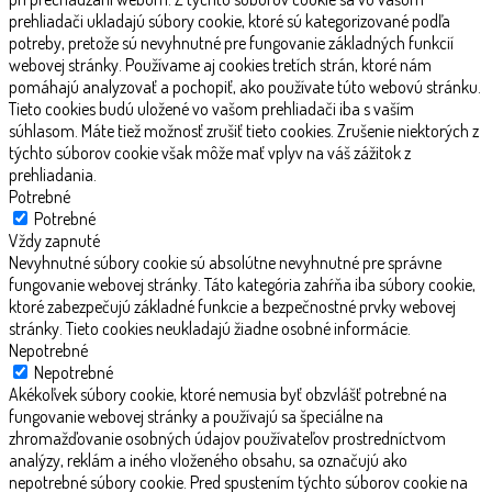
prehliadači ukladajú súbory cookie, ktoré sú kategorizované podľa
potreby, pretože sú nevyhnutné pre fungovanie základných funkcií
webovej stránky. Používame aj cookies tretích strán, ktoré nám
pomáhajú analyzovať a pochopiť, ako používate túto webovú stránku.
Tieto cookies budú uložené vo vašom prehliadači iba s vaším
súhlasom. Máte tiež možnosť zrušiť tieto cookies. Zrušenie niektorých z
týchto súborov cookie však môže mať vplyv na váš zážitok z
prehliadania.
Potrebné
Potrebné
Vždy zapnuté
Nevyhnutné súbory cookie sú absolútne nevyhnutné pre správne
fungovanie webovej stránky. Táto kategória zahŕňa iba súbory cookie,
ktoré zabezpečujú základné funkcie a bezpečnostné prvky webovej
stránky. Tieto cookies neukladajú žiadne osobné informácie.
Nepotrebné
Nepotrebné
Akékoľvek súbory cookie, ktoré nemusia byť obzvlášť potrebné na
fungovanie webovej stránky a používajú sa špeciálne na
zhromažďovanie osobných údajov používateľov prostredníctvom
analýzy, reklám a iného vloženého obsahu, sa označujú ako
nepotrebné súbory cookie. Pred spustením týchto súborov cookie na