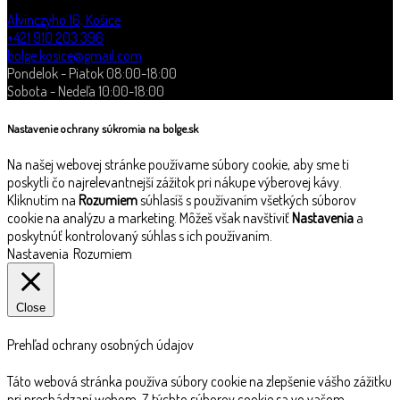
Alvinczyho 16, Košice
+421 910 203 396
bolge.kosice@gmail.com
Pondelok - Piatok 08:00-18:00
Sobota - Nedeľa 10:00-18:00
Nastavenie ochrany súkromia na bolge.sk
Na našej webovej stránke používame súbory cookie, aby sme ti
poskytli čo najrelevantnejší zážitok pri nákupe výberovej kávy.
Kliknutím na
Rozumiem
súhlasíš s používaním všetkých súborov
cookie na analýzu a marketing. Môžeš však navštíviť
Nastavenia
a
poskytnúť kontrolovaný súhlas s ich používaním.
Nastavenia
Rozumiem
Close
Prehľad ochrany osobných údajov
Táto webová stránka používa súbory cookie na zlepšenie vášho zážitku
pri prechádzaní webom. Z týchto súborov cookie sa vo vašom