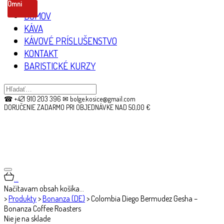
Omni
DOMOV
KÁVA
KÁVOVÉ PRÍSLUŠENSTVO
KONTAKT
BARISTICKÉ KURZY
☎ +421 910 203 396 ✉ bolge.kosice@gmail.com
DORUČENIE ZADARMO PRI OBJEDNÁVKE NAD 50,00 €
…
Načítavam obsah košíka…
>
Produkty
>
Bonanza (DE)
>
Colombia Diego Bermudez Gesha –
Bonanza Coffee Roasters
Nie je na sklade