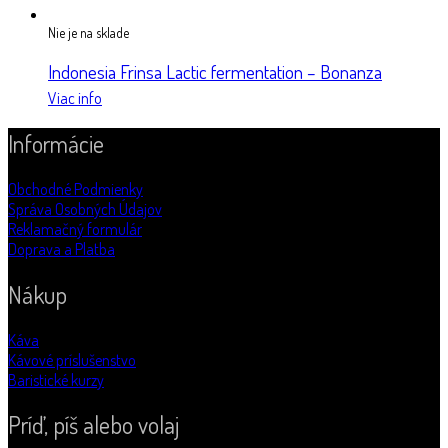
Nie je na sklade
Indonesia Frinsa Lactic fermentation – Bonanza
Viac info
Informácie
Obchodné Podmienky
Správa Osobných Údajov
Reklamačný formulár
Doprava a Platba
Nákup
Káva
Kávové príslušenstvo
Baristické kurzy
Príď, píš alebo volaj