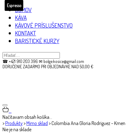
Espresso
DOMOV
KÁVA
KÁVOVÉ PRÍSLUŠENSTVO
KONTAKT
BARISTICKÉ KURZY
☎ +421 910 203 396 ✉ bolge.kosice@gmail.com
DORUČENIE ZADARMO PRI OBJEDNÁVKE NAD 50,00 €
…
Načítavam obsah košíka…
>
Produkty
>
Mimo sklad
>
Colombia Ana Gloria Rodriguez – Kmen
Nie je na sklade