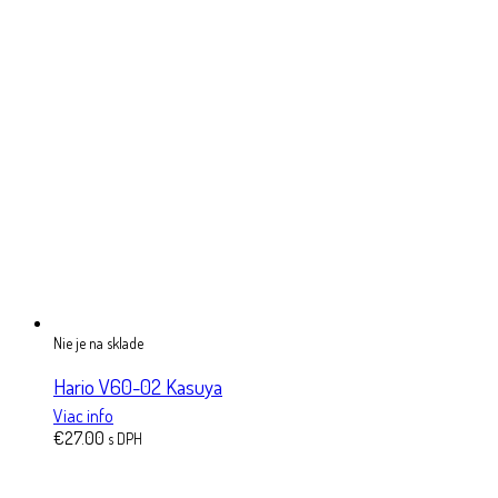
Nie je na sklade
Hario V60-02 Kasuya
Viac info
€
27.00
s DPH