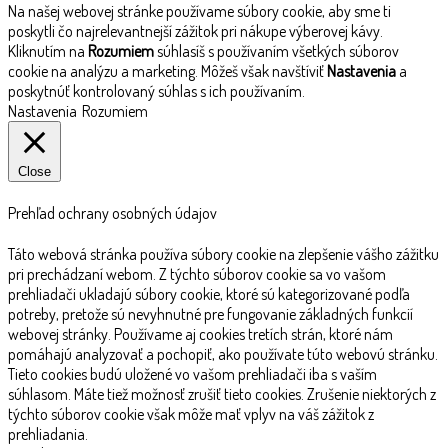
Na našej webovej stránke používame súbory cookie, aby sme ti
poskytli čo najrelevantnejší zážitok pri nákupe výberovej kávy.
Kliknutím na
Rozumiem
súhlasíš s používaním všetkých súborov
cookie na analýzu a marketing. Môžeš však navštíviť
Nastavenia
a
poskytnúť kontrolovaný súhlas s ich používaním.
Nastavenia
Rozumiem
Close
Prehľad ochrany osobných údajov
Táto webová stránka používa súbory cookie na zlepšenie vášho zážitku
pri prechádzaní webom. Z týchto súborov cookie sa vo vašom
prehliadači ukladajú súbory cookie, ktoré sú kategorizované podľa
potreby, pretože sú nevyhnutné pre fungovanie základných funkcií
webovej stránky. Používame aj cookies tretích strán, ktoré nám
pomáhajú analyzovať a pochopiť, ako používate túto webovú stránku.
Tieto cookies budú uložené vo vašom prehliadači iba s vaším
súhlasom. Máte tiež možnosť zrušiť tieto cookies. Zrušenie niektorých z
týchto súborov cookie však môže mať vplyv na váš zážitok z
prehliadania.