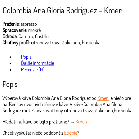
Colombia Ana Gloria Rodriguez – Kmen
Praženie:
espresso
Spracovanie:
mokré
Odroda:
Caturra, Castillo
Chuťový profil:
citrónová tráva, čokoláda, hrozienka
Popis
Ďalšie informácie
Recenzie (0)
Popis
Výberová káva Colombia Ana Gloria Rodriguez od
Kmen
je niečo pre
nadšencov ovocných tónov v káve. V káve Colombia Ana Gloria
Rodriguez môžeš očakávať tóny citrónová tráva, čokoláda,hrozienka.
Hľadáš inú kávu od tejto pražiarne? →
Kmen
Chceš vyskúšať niečo podobné z
Etiópie
?