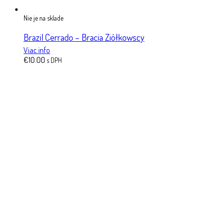
Nie je na sklade
Brazil Cerrado – Bracia Ziółkowscy
Viac info
€
10.00
s DPH