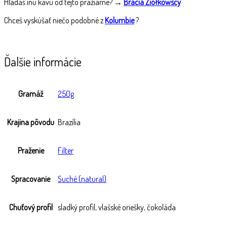
Hľadáš inú kávu od tejto pražiarne? →
Bracia Ziółkowscy
Chceš vyskúšať niečo podobné z
Kolumbie
?
Ďalšie informácie
Gramáž
250g
Krajina pôvodu
Brazília
Praženie
Filter
Spracovanie
Suché (natural)
Chuťový profil
sladký profil, vlašské oriešky, čokoláda