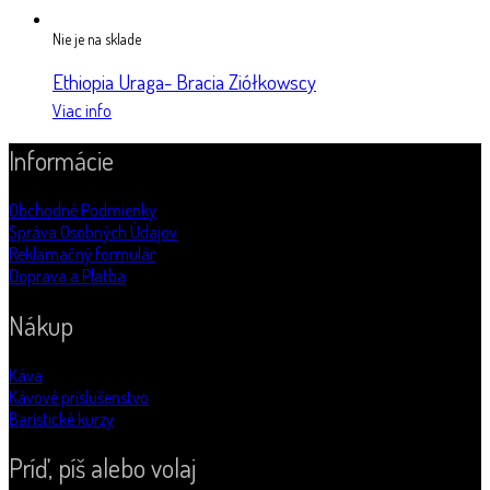
Nie je na sklade
Ethiopia Uraga- Bracia Ziółkowscy
Viac info
Informácie
Obchodné Podmienky
Správa Osobných Údajov
Reklamačný formulár
Doprava a Platba
Nákup
Káva
Kávové príslušenstvo
Baristické kurzy
Príď, píš alebo volaj