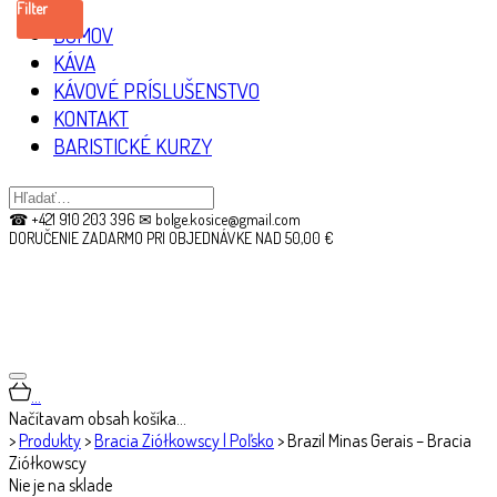
Filter
DOMOV
KÁVA
KÁVOVÉ PRÍSLUŠENSTVO
KONTAKT
BARISTICKÉ KURZY
☎ +421 910 203 396 ✉ bolge.kosice@gmail.com
DORUČENIE ZADARMO PRI OBJEDNÁVKE NAD 50,00 €
…
Načítavam obsah košíka…
>
Produkty
>
Bracia Ziółkowscy | Poľsko
>
Brazil Minas Gerais – Bracia
Ziółkowscy
Nie je na sklade