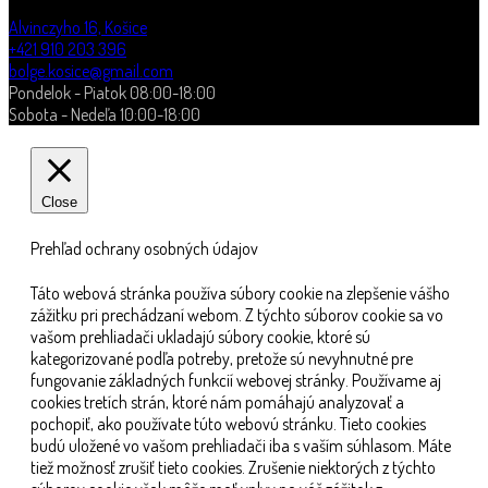
Alvinczyho 16, Košice
+421 910 203 396
bolge.kosice@gmail.com
Pondelok - Piatok 08:00-18:00
Sobota - Nedeľa 10:00-18:00
Close
Prehľad ochrany osobných údajov
Táto webová stránka používa súbory cookie na zlepšenie vášho
zážitku pri prechádzaní webom. Z týchto súborov cookie sa vo
vašom prehliadači ukladajú súbory cookie, ktoré sú
kategorizované podľa potreby, pretože sú nevyhnutné pre
fungovanie základných funkcií webovej stránky. Používame aj
cookies tretích strán, ktoré nám pomáhajú analyzovať a
pochopiť, ako používate túto webovú stránku. Tieto cookies
budú uložené vo vašom prehliadači iba s vaším súhlasom. Máte
tiež možnosť zrušiť tieto cookies. Zrušenie niektorých z týchto