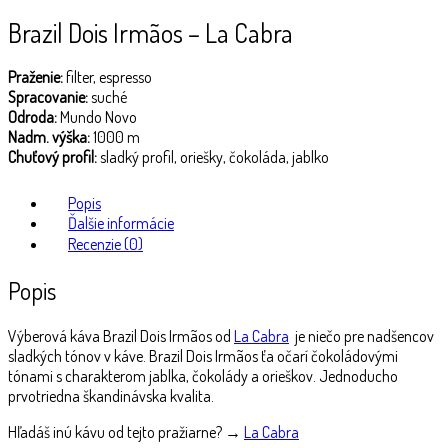
Brazil Dois Irmãos – La Cabra
Praženie:
filter, espresso
Spracovanie:
suché
Odroda:
Mundo Novo
Nadm. výška:
1000 m
Chuťový profil:
sladký profil, oriešky, čokoláda, jablko
Popis
Ďalšie informácie
Recenzie (0)
Popis
Výberová káva Brazil Dois Irmãos
od
La Cabra
je niečo pre nadšencov
sladkých tónov v káve. Brazil Dois Irmãos ťa očarí čokoládovými
tónami s charakterom jablka, čokolády a orieškov. Jednoducho
prvotriedna škandinávska kvalita.
Hľadáš inú kávu od tejto pražiarne? →
La Cabra