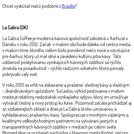
Chceš vyskúšať niečo podobné z
Brazílie
?
La Cabra (DK)
La Cabra Coffee je moderná kávová spoločnosť založená v Aarhuse v
Dánsku v roku 2012. Začali v malom obchode ďaleko od centra mesta,
v malom tíme, ktorého cieľom bolo ponúknuť niečo nové a vzrušujúce
pre Aarhus, ktorý už mal silné a zavedenú kultúru pitia kávy . Táto
oddanosť poskytovaniu vynikajúcich kávových zážitkov sa rýchlo
zmenila na posadnutosť – rýchlo rastúcim odvetvím, ktoré pomaly
pokrývalo celý svet.
V roku 2013 sa vrhli na získavanie a praženie vlastnej kávy a vlastným
– škandinávskym spôsobom. Súčasťou výhod pestovania v malom
meste je relatívny nedostatok vonkajšieho vplyvu, ktorý im umožňuje
vytvárať čestný a nový prístup ku káve. Pozornosť začala prichádzať aj
zo vzdialenejších oblastí a dnes je La Cabra široko uznávanou a
vyhľadávanou pražiarňou kávy. Spolupracuje s mnohými váženými a
kvalitnými veľkoobchodnými partnermi na vytváraní jasných a
transparentných kávových zážitkov v mestách po celom svete.
Momentálne sa pražiareň nachádza v hlavnom meste Kodaň, pričom