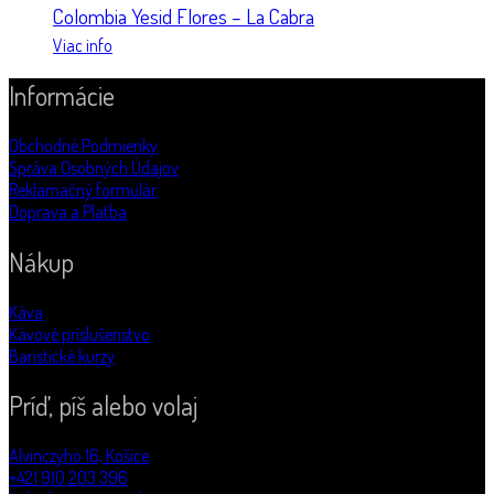
Colombia Yesid Flores – La Cabra
Viac info
Informácie
Obchodné Podmienky
Správa Osobných Údajov
Reklamačný formulár
Doprava a Platba
Nákup
Káva
Kávové príslušenstvo
Baristické kurzy
Príď, píš alebo volaj
Alvinczyho 16, Košice
+421 910 203 396