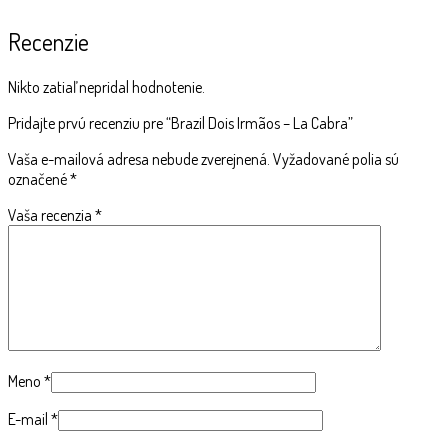
Recenzie
Nikto zatiaľ nepridal hodnotenie.
Pridajte prvú recenziu pre “Brazil Dois Irmãos – La Cabra”
Vaša e-mailová adresa nebude zverejnená.
Vyžadované polia sú
označené
*
Vaša recenzia
*
Meno
*
E-mail
*