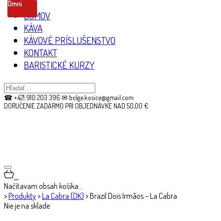
Omni
DOMOV
KÁVA
KÁVOVÉ PRÍSLUŠENSTVO
KONTAKT
BARISTICKÉ KURZY
☎ +421 910 203 396 ✉ bolge.kosice@gmail.com
DORUČENIE ZADARMO PRI OBJEDNÁVKE NAD 50,00 €
…
Načítavam obsah košíka…
>
Produkty
>
La Cabra (DK)
>
Brazil Dois Irmãos – La Cabra
Nie je na sklade