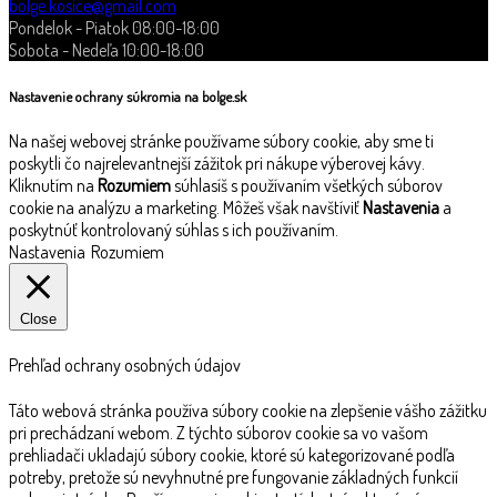
bolge.kosice@gmail.com
Pondelok - Piatok 08:00-18:00
Sobota - Nedeľa 10:00-18:00
Nastavenie ochrany súkromia na bolge.sk
Na našej webovej stránke používame súbory cookie, aby sme ti
poskytli čo najrelevantnejší zážitok pri nákupe výberovej kávy.
Kliknutím na
Rozumiem
súhlasíš s používaním všetkých súborov
cookie na analýzu a marketing. Môžeš však navštíviť
Nastavenia
a
poskytnúť kontrolovaný súhlas s ich používaním.
Nastavenia
Rozumiem
Close
Prehľad ochrany osobných údajov
Táto webová stránka používa súbory cookie na zlepšenie vášho zážitku
pri prechádzaní webom. Z týchto súborov cookie sa vo vašom
prehliadači ukladajú súbory cookie, ktoré sú kategorizované podľa
potreby, pretože sú nevyhnutné pre fungovanie základných funkcií