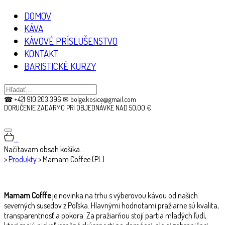
DOMOV
KÁVA
KÁVOVÉ PRÍSLUŠENSTVO
KONTAKT
BARISTICKÉ KURZY
☎ +421 910 203 396 ✉ bolge.kosice@gmail.com
DORUČENIE ZADARMO PRI OBJEDNÁVKE NAD 50,00 €
…
Načítavam obsah košíka…
>
Produkty
>
Mamam Coffee (PL)
Mamam Cofffe
je novinka na trhu s výberovou kávou od našich
severných susedov z Poľska. Hlavnými hodnotami pražiarne sú kvalita,
transparentnosť a pokora. Za pražiarňou stojí partia mladých ľudí,