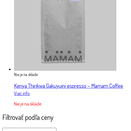
Nie je na sklade
Kenya Thirikwa Gakuyuini espresso – Mamam Coffee
Viac info
Nie je na sklade
Filtrovať podľa ceny