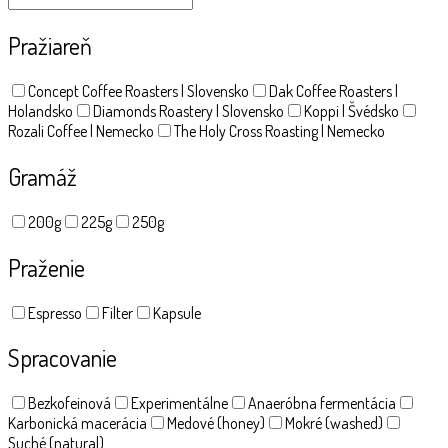
Pražiareň
Concept Coffee Roasters | Slovensko
Dak Coffee Roasters |
Holandsko
Diamonds Roastery | Slovensko
Koppi | Švédsko
Rozali Coffee | Nemecko
The Holy Cross Roasting | Nemecko
Gramáž
200g
225g
250g
Praženie
Espresso
Filter
Kapsule
Spracovanie
Bezkofeinová
Experimentálne
Anaeróbna fermentácia
Karbonická macerácia
Medové (honey)
Mokré (washed)
Suché (natural)