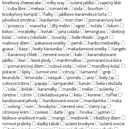
limetkový cheesecake
milky way
sušené jablká
vaječný likér
cuba libre
melasa
rumanček
sóda
bourbon
broskyňový kompót
fialky
jablkovo-karamelová torta
jahodová zmrzlina
kardamón
mon cheri
pomarančový kvet
prosecco
vianočka
žltý melón
egreš
nutela
lokum
kokos
mirabelky
koňak
piňa coláda
lemongrass
slivkový
koláč
višne v čokoláde
žuvačky
biele ríbezle
jogurt
malinový džem
pekanové oriešky
perník
haribo medvedíky
guava
baza
kvety kávovníka
makadamiové oriešky
tangelo
banánový chlieb
červené ovocie
kaki
karamelizované
jablko
kiwi
lesné plody
marshmallow
pomarančová kôra
pomarančový džem
ružová voda
višne
mandľový koláč
pistácie
šípky
šumivé víno
citrusy
tamarind
grep
levanduľa
limonáda
nesquik
pomelo
aníz
biely čaj
cukrová trstina
papája
šampanské
banán
biela čokoláda
cola
ibištek
karamelky
mandle
melón
sušienky
čerešne
citrón
čokoládová pena
kešu
korenie
toffee
kandizované jahody
kandizované ovocie
mandarínka
mäta
oolong
rum
broskyňa
červené víno
čierny čaj
citrónový krém
cookies
datle
goji
hruška
jazmín
lieskovo-orieškové maslo
mango
medovník
ríbezľový džem
rumové pralinky
sladký tabák
sušené broskyne
sušené ovocie