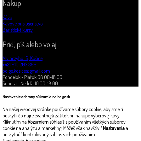
Nákup
Káva
Kávové príslušenstvo
Baristické kurzy
Príď, píš alebo volaj
Alvinczyho 16, Košice
+421 910 203 396
bolge.kosice@gmail.com
Pondelok - Piatok 08:00-18:00
Sobota - Nedeľa 10:00-18:00
Nastavenie ochrany súkromia na bolge.sk
Na našej webovej stránke používame súbory cookie, aby sme ti
poskytli čo najrelevantnejší zážitok pri nákupe výberovej kávy.
Kliknutím na
Rozumiem
súhlasíš s používaním všetkých súborov
cookie na analýzu a marketing. Môžeš však navštíviť
Nastavenia
a
poskytnúť kontrolovaný súhlas s ich používaním.
Nastavenia
Rozumiem