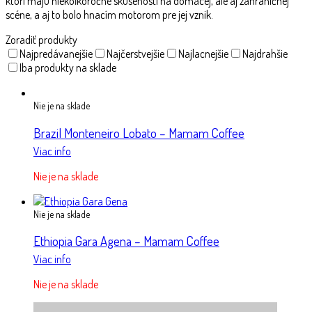
ktorí majú niekoľkoročné skúsenosti na domácej, ale aj zahraničnej
scéne, a aj to bolo hnacím motorom pre jej vznik.
Zoradiť produkty
Najpredávanejšie
Najčerstvejšie
Najlacnejšie
Najdrahšie
Iba produkty na sklade
Nie je na sklade
Brazil Monteneiro Lobato – Mamam Coffee
Viac info
Nie je na sklade
Nie je na sklade
Ethiopia Gara Agena – Mamam Coffee
Viac info
Nie je na sklade