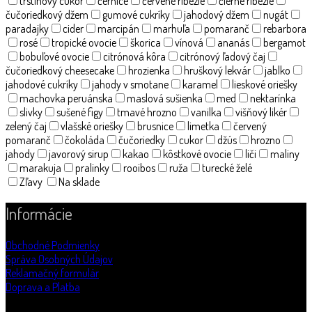
trstinový cukor
černice
červené ríbezle
čierne ríbezle
čučoriedkový džem
gumové cukríky
jahodový džem
nugát
paradajky
cider
marcipán
marhuľa
pomaranč
rebarbora
rosé
tropické ovocie
škorica
vínová
ananás
bergamot
bobuľové ovocie
citrónová kôra
citrónový ľadový čaj
čučoriedkový cheesecake
hrozienka
hruškový lekvár
jablko
jahodové cukríky
jahody v smotane
karamel
lieskové oriešky
machovka peruánska
maslová sušienka
med
nektarínka
slivky
sušené figy
tmavé hrozno
vanilka
višňový likér
zelený čaj
vlašské oriešky
brusnice
limetka
červený
pomaranč
čokoláda
čučoriedky
cukor
džús
hrozno
jahody
javorový sirup
kakao
kôstkové ovocie
liči
maliny
marakuja
pralinky
rooibos
ruža
turecké želé
Zľavy
Na sklade
Informácie
Obchodné Podmienky
Správa Osobných Údajov
Reklamačný formulár
Doprava a Platba