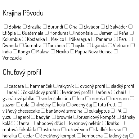
Krajina Pôvodu
Bolívia
Brazília
Burundi
Čína
Ekvádor
El Salvádor
Etiópia
Guatemala
Honduras
Indonézia
Jemen
Keňa
Kolumbia
Kostarika
Mexico
Nikaragua
Panama
Peru
Rwanda
Sumatra
Tanzánia
Thajsko
Uganda
Vietnam
India
Kongo
Malawi
Mexiko
Papua Nová Guinea
Venezuela
Chuťový profil
cascara
harmanček
rakytník
ovocný profil
sladký profil
acai
čokoládový profil
kvetinový profil
arónia
chai
granátové jablko
kinder čokoláda
lulo
moruša
rozmarín
zázvor
dula
klinčeky
kola
ovocný čaj
tutti frutti
višňový cheesecake
banánová zmrzlina
eukalyptus
IPA
yuzu
aperol
badyán
brownie
brusnicový kompót
dánsky
koláč
fanta
jahodový džús
kvetinový nektár
lízatko
mätová čokoláda
ostružina
ružové víno
sladké drievko
horalka
cedar
čerešňový kompót
kombucha
ľadový čaj