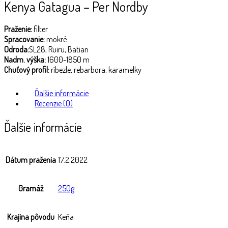
Kenya Gatagua – Per Nordby
Praženie:
filter
Spracovanie:
mokré
Odroda:
SL28, Ruiru, Batian
Nadm. výška:
1600-1850 m
Chuťový profil:
ríbezle, rebarbora, karamelky
Ďalšie informácie
Recenzie (0)
Ďalšie informácie
Dátum praženia
17.2.2022
Gramáž
250g
Krajina pôvodu
Keňa