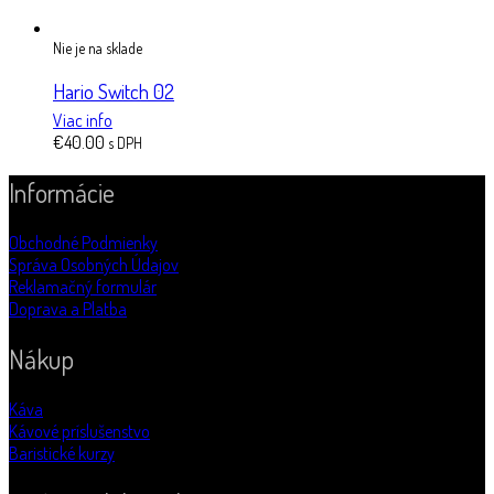
Nie je na sklade
Hario Switch 02
Viac info
€
40.00
s DPH
Informácie
Obchodné Podmienky
Správa Osobných Údajov
Reklamačný formulár
Doprava a Platba
Nákup
Káva
Kávové príslušenstvo
Baristické kurzy