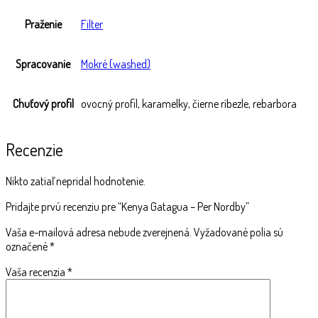
Praženie
Filter
Spracovanie
Mokré (washed)
Chuťový profil
ovocný profil, karamelky, čierne ríbezle, rebarbora
Recenzie
Nikto zatiaľ nepridal hodnotenie.
Pridajte prvú recenziu pre “Kenya Gatagua – Per Nordby”
Vaša e-mailová adresa nebude zverejnená.
Vyžadované polia sú
označené
*
Vaša recenzia
*