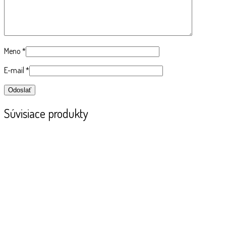
Meno
*
E-mail
*
Súvisiace produkty