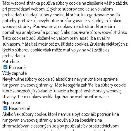
Táto webová stránka používa súbory cookie na zlepšenie vášho zážitku
pri prechádzaní webom. Z týchto súborov cookie sa vo vašom
prehliadači ukladajú súbory cookie, ktoré sú kategorizované podľa
potreby, pretože sú nevyhnutné pre fungovanie základných funkcií
webovej stránky. Používame aj cookies tretích strán, ktoré nám
pomáhajú analyzovať a pochopiť, ako používate túto webovú stránku.
Tieto cookies budú uložené vo vašom prehliadači iba s vaším
súhlasom. Máte tiež možnosť zrušiť tieto cookies. Zrušenie niektorých z
týchto súborov cookie však môže mať vplyv na váš zážitok z
prehliadania.
Potrebné
Potrebné
Vždy zapnuté
Nevyhnutné súbory cookie sú absolútne nevyhnutné pre správne
fungovanie webovej stránky. Táto kategória zahŕňa iba súbory cookie,
ktoré zabezpečujú základné funkcie a bezpečnostné prvky webovej
stránky. Tieto cookies neukladajú žiadne osobné informácie.
Nepotrebné
Nepotrebné
Akékoľvek súbory cookie, ktoré nemusia byť obzvlášť potrebné na
fungovanie webovej stránky a používajú sa špeciálne na
zhromažďovanie osobných údajov používateľov prostredníctvom