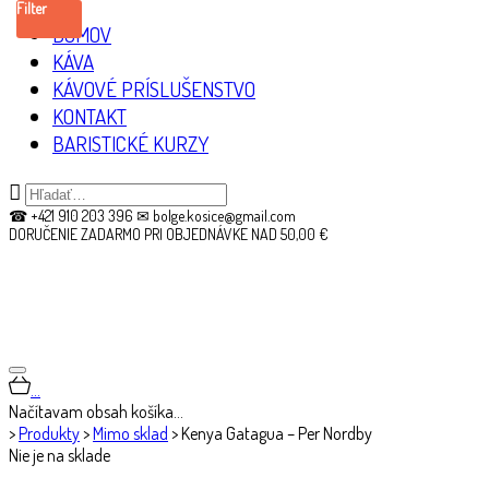
Filter
DOMOV
KÁVA
KÁVOVÉ PRÍSLUŠENSTVO
KONTAKT
BARISTICKÉ KURZY
☎ +421 910 203 396 ✉ bolge.kosice@gmail.com
DORUČENIE ZADARMO PRI OBJEDNÁVKE NAD 50,00 €
…
Načítavam obsah košíka…
>
Produkty
>
Mimo sklad
>
Kenya Gatagua – Per Nordby
Nie je na sklade