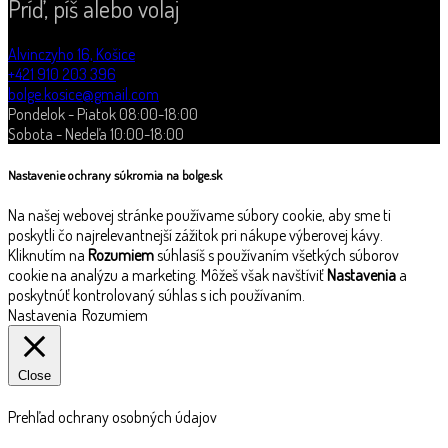
Príď, píš alebo volaj
Alvinczyho 16, Košice
+421 910 203 396
bolge.kosice@gmail.com
Pondelok - Piatok 08:00-18:00
Sobota - Nedeľa 10:00-18:00
Nastavenie ochrany súkromia na bolge.sk
Na našej webovej stránke používame súbory cookie, aby sme ti
poskytli čo najrelevantnejší zážitok pri nákupe výberovej kávy.
Kliknutím na
Rozumiem
súhlasíš s používaním všetkých súborov
cookie na analýzu a marketing. Môžeš však navštíviť
Nastavenia
a
poskytnúť kontrolovaný súhlas s ich používaním.
Nastavenia
Rozumiem
Close
Prehľad ochrany osobných údajov